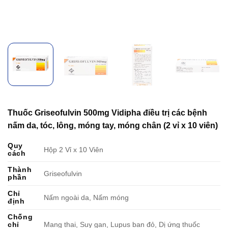
Thuốc Griseofulvin 500mg Vidipha điều trị các bệnh
nấm da, tóc, lông, móng tay, móng chân (2 vỉ x 10 viên)
Quy
Hộp 2 Vỉ x 10 Viên
cách
Thành
Griseofulvin
phần
Chỉ
Nấm ngoài da, Nấm móng
định
Chống
chỉ
Mang thai, Suy gan, Lupus ban đỏ, Dị ứng thuốc