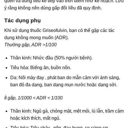
quên và dùng liều kế tiếp vào thời điểm như kế hoạch. Lưu
ý rằng không nên dùng gấp đôi liều đã quy định.
Tác dụng phụ
Khi sử dụng thuốc Griseofulvin, bạn có thể gặp các tác
dụng không mong muốn (ADR).
Thường gặp, ADR >1/100
Thần kinh: Nhức đầu (50% người bệnh).
Tiêu hóa: Biếng ăn, buồn nôn.
Da: Nổi mày đay , phát ban do mẫn cảm với ánh sáng,
ban đỏ đa dạng, ban dạng mụn nước hoặc dạng sởi.
Ít gặp, 1/1000 < ADR < 1/100
Thần kinh: Ngủ gà, chóng mặt, mệt mỏi, lú lẫn, trầm cảm
hoặc kích thích, mất ngủ.
Tiêu hóa: Tiêu chảy , nôn, đau bụng, co cứng cơ.