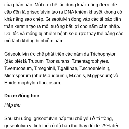
của phân bào. Một cơ chế tác dụng khác cũng được đề
cập đến là griseofulvin tạo ra DNA khiếm khuyết không có
khả năng sao chép. Griseofulvin đọng vào các tế bào tiền
thân keratin tạo ra môi trường bất lợi cho nấm xâm nhập.
Da, tóc và móng bị nhiễm bệnh sẽ được thay thế bằng các
mô lành không bị nhiễm nấm.
Griseofulvin ức chế phát triển các nấm da Trichophyton
(đặc biệt là Trutrum, T.tonsurans, T.mentagrophytes,
T.verrucosum, T.megninii, T.gallinae, T.schoenleinii),
Microsporum (như M.audouinii, M.canis, M.gypseum) và
Epidermophyton floccosum.
Dược động học
Hấp thu
Sau khi uống, griseofulvin hấp thu chủ yếu ở tá tràng,
griseofulvin vi tinh thể có độ hấp thu thay đổi từ 25% đến