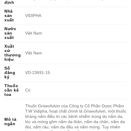
định
Nhà
sản
VIDIPHA
xuất
Nước
sản
Việt Nam
xuất
Xuất
xứ
Việt Nam
thương
hiệu
Số
đăng
VD-23691-15
ký
Thuốc
cần kê
Có
toa
Thuốc Griseofulvin của Công ty Cổ Phần Dược Phẩm
T.W Vidipha, hoạt chất chính là Griseofulvin, một thuốc
kháng nấm điều trị các bệnh nhiễm trùng do nấm da,
Mô tả
tóc và móng gồm nấm da thân, nấm da chân, nấm da
ngắn
đùi, nấm râu, nấm da đầu và nấm móng. Tuy nhiên