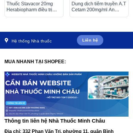
Thuốc Stavacor 20mg
Dung dịch tiêm truyền A.T
Herabiopharm điều trị
Cetam 200mg/ml An
tăng cholesterol máu (3 vỉ
Thiên điều trị triệu chứng
x 10 viên)
của hội chứng tâm thần
(60ml)
Liên hệ
Hệ thống Nhà thuốc
MUA NHANH TẠI SHOPEE:
Thông tin liên hệ Nhà Thuốc Minh Châu
Địa chỉ:
332 Phan Văn Trị, phường 11, quận Bình