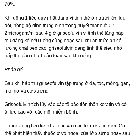
70%.
Khi uống 1 liều duy nhất dạng vi tinh thể ở người lớn lúc
đói, nồng độ đỉnh trung bình trong huyết thanh là 0,5 –
2microgam/ml sau 4 giờ griseofulvin vi tinh thể tăng hấp
thu đáng kể nếu uống cùng hoặc sau khi ăn thức ăn có
lượng chất béo cao, griseofulvin dạng tinh thể siêu nhỏ
hấp thu gần như hoàn toàn sau khi uống.
Phân bố
Sau khi hấp thu griseofulvin tập trung ở da, tóc, móng, gan,
mô mỡ và cơ xương.
Griseofulvin tích lũy vào các tế bào tiền thân keratin và có
ái lực cao với các mô nhiễm bệnh.
Thuốc cũng liên kết chặt chẽ với các lớp keratin mới. Có
thể phát hiện thấy thuốc ở vỏ ngoài của lớp sừng ngay sau