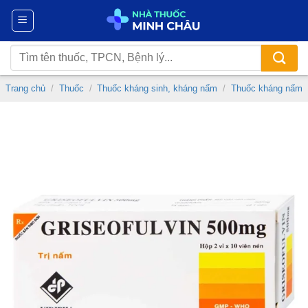
Chuyển
đến
nội
Tìm
dung
kiếm:
Trang chủ
/
Thuốc
/
Thuốc kháng sinh, kháng nấm
/
Thuốc kháng nấm