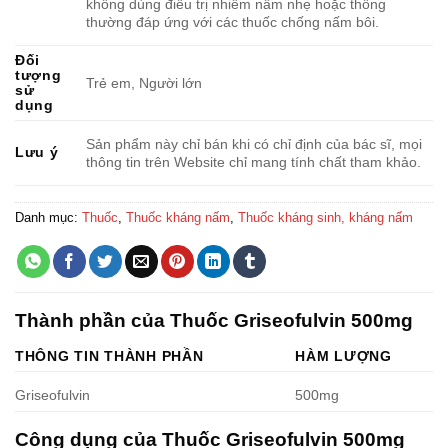
không dùng điều trị nhiễm nấm nhẹ hoặc thông
thường đáp ứng với các thuốc chống nấm bôi.
Đối
tượng
Trẻ em, Người lớn
sử
dụng
Sản phẩm này chỉ bán khi có chỉ định của bác sĩ, mọi
Lưu ý
thông tin trên Website chỉ mang tính chất tham khảo.
Danh mục:
Thuốc
,
Thuốc kháng nấm
,
Thuốc kháng sinh, kháng nấm
Thành phần của Thuốc Griseofulvin 500mg
THÔNG TIN THÀNH PHẦN
HÀM LƯỢNG
Griseofulvin
500mg
Công dụng của Thuốc Griseofulvin 500mg