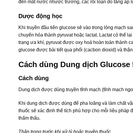
đến mất nước nhược trương, các rối loạn do tăng áp l
Dược động học
Khi truyền đầu tiên glucose sẽ vào trong lòng mạch sa
chuyển hóa thành pyruvat hoặc lactat. Lactat có thể 
trạng ưa khí, pyruvat được oxy hoá hoàn toàn thành 
glucose được bài tiết qua phổi (cacbon dioxid) và thận
Cách dùng Dung dịch Glucose
Cách dùng
Dung dịch được dùng truyền tĩnh mạch (tĩnh mạch ngoạ
Khi dung dịch được dùng để pha loãng và làm chất vận
thuốc sẽ xác định thể tích phù hợp cho mỗi liệu pháp 
thẩm thấu.
Thận trọng trước khi xử lý hoặc truyền thuốc