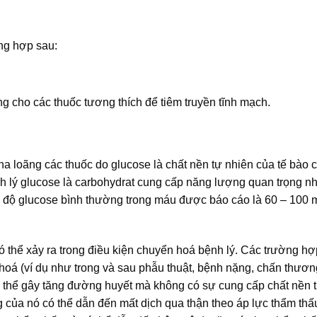
ng hợp sau:
g cho các thuốc tương thích để tiêm truyền tĩnh mạch.
ha loãng các thuốc do glucose là chất nền tự nhiên của tế bào 
h lý glucose là carbohydrat cung cấp năng lượng quan trọng nh
ng độ glucose bình thường trong máu được báo cáo là 60 – 100
 thể xảy ra trong điều kiện chuyển hoá bệnh lý. Các trường h
 hoá (ví dụ như trong và sau phẫu thuật, bệnh nặng, chấn thươn
ó thể gây tăng đường huyết mà không có sự cung cấp chất nền 
của nó có thể dẫn đến mất dịch qua thận theo áp lực thẩm thấu