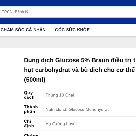
CHĂM SÓC CÁ NHÂN
GÓC SỨC KHỎE
Dung dịch Glucose 5% Braun điều trị t
hụt carbohydrat và bù dịch cho cơ thể
(500ml)
Quy
Thùng 10 Chai
cách
Thành
Natri clorid, Glucose Monohydrat
phần
Chỉ
Hạ đường huyết
định
Chống