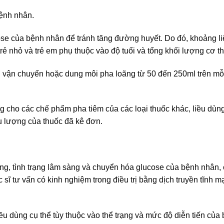
bệnh nhân.
se của bệnh nhân để tránh tăng đường huyết. Do đó, khoảng liệ
ẻ nhỏ và trẻ em phụ thuộc vào độ tuổi và tổng khối lượng cơ th
 vận chuyển hoặc dung môi pha loãng từ 50 đến 250ml trên mỗi
cho các chế phẩm pha tiêm của các loại thuốc khác, liều dùng
ều lượng của thuốc đã kê đơn.
nặng, tình trạng lâm sàng và chuyển hóa glucose của bệnh nhân, 
 sĩ tư vấn có kinh nghiệm trong điều trị bằng dịch truyền tĩnh 
iều dùng cụ thể tùy thuộc vào thể trạng và mức độ diễn tiến của