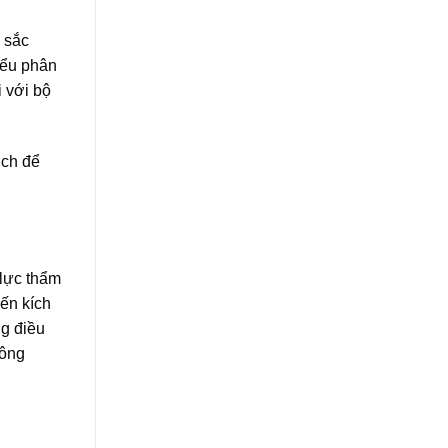
 sắc
iểu phân
i với bộ
ịch để
 lực thẩm
ến kích
ng điều
hông