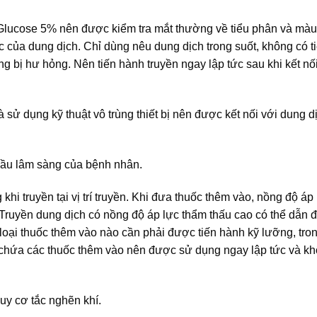
ền Glucose 5% nên được kiểm tra mắt thường về tiểu phân và màu
c của dung dịch. Chỉ dùng nêu dung dịch trong suốt, không có t
g bị hư hỏng. Nên tiến hành truyền ngay lập tức sau khi kết nố
 sử dụng kỹ thuật vô trùng thiết bị nên được kết nối với dung d
 cầu lâm sàng của bệnh nhân.
hi truyền tại vị trí truyền. Khi đưa thuốc thêm vào, nồng độ áp
 Truyền dung dịch có nồng độ áp lực thẩm thấu cao có thể dẫn đ
loại thuốc thêm vào nào cần phải được tiến hành kỹ lưỡng, tro
h chứa các thuốc thêm vào nên được sử dụng ngay lập tức và k
uy cơ tắc nghẽn khí.