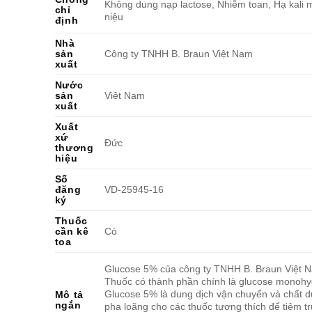
Không dung nạp lactose, Nhiễm toan, Hạ kali 
chỉ
niệu
định
Nhà
sản
Công ty TNHH B. Braun Việt Nam
xuất
Nước
sản
Việt Nam
xuất
Xuất
xứ
Đức
thương
hiệu
Số
đăng
VD-25945-16
ký
Thuốc
cần kê
Có
toa
Glucose 5% của công ty TNHH B. Braun Việt 
Thuốc có thành phần chính là glucose monohy
Glucose 5% là dung dịch vận chuyển và chất 
Mô tả
ngắn
pha loãng cho các thuốc tương thích để tiêm tr