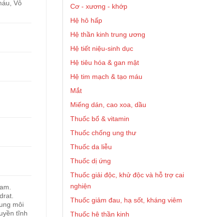
máu, Vô
Cơ - xương - khớp
Hệ hô hấp
Hệ thần kinh trung ương
Hệ tiết niệu-sinh dục
Hệ tiêu hóa & gan mật
Hệ tim mạch & tạo máu
Mắt
Miếng dán, cao xoa, dầu
Thuốc bổ & vitamin
Thuốc chống ung thư
Thuốc da liễu
Thuốc dị ứng
Thuốc giải độc, khử độc và hỗ trợ cai
nghiện
Nam.
drat.
Thuốc giảm đau, hạ sốt, kháng viêm
dung môi
uyền tĩnh
Thuốc hệ thần kinh