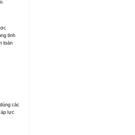
u.
ược
ng tình
n toàn
 dùng các
 áp lực