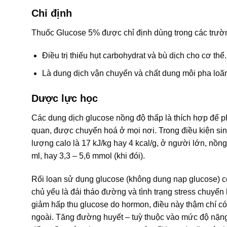
Chỉ định
Thuốc Glucose 5% được chỉ định dùng trong các trườ
Ðiều trị thiếu hụt carbohydrat và bù dịch cho cơ thể.
Là dung dịch vận chuyển và chất dung môi pha loãn
Dược lực học
Các dung dịch glucose nồng độ thấp là thích hợp để p
quan, được chuyển hoá ở mọi nơi. Trong điều kiện sin
lượng calo là 17 kJ/kg hay 4 kcal/g, ở người lớn, nồ
ml, hay 3,3 – 5,6 mmol (khi đói).
Rối loạn sử dụng glucose (không dung nạp glucose) có
chủ yếu là đái tháo đường và tình trạng stress chuyển
giảm hấp thu glucose do hormon, điều này thậm chí c
ngoài. Tăng đường huyết – tuỳ thuộc vào mức độ nặng 