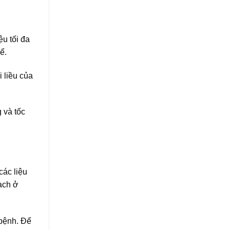
u tối đa
ể.
 liều của
 và tốc
các liệu
mạch ở
 bệnh. Để