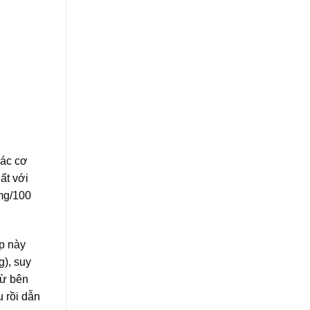
các cơ
ất với
 mg/100
ợp này
g), suy
từ bên
 rồi dẫn