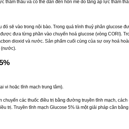
ực thẩm thấu và có thể dẫn đến hôn mê do tăng áp lực thẩm thấ
u đó sẽ vào trong nội bào. Trong quá trình thuỷ phân glucose đ
lại được đưa từng phần vào chuyển hoá glucose (vòng CORI). Tro
cacbon dioxid và nước. Sản phẩm cuối cùng của sự oxy hoá hoà
 (nước).
 5%
i vi hoặc tĩnh mạch trung tâm).
 chuyển các thuốc điều trị bằng đường truyền tĩnh mạch, cách
điều trị. Truyền tĩnh mạch Glucose 5% là một giải pháp cân bằng