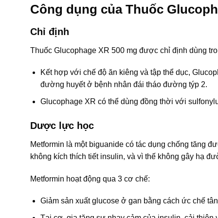
Công dụng của Thuốc Glucop
Chỉ định
Thuốc Glucophage XR 500 mg được chỉ định dùng tro
Kết hợp với chế độ ăn kiêng và tập thể dục, Glucoph
đường huyết ở bệnh nhân đái tháo đường týp 2.
Glucophage XR có thể dùng đồng thời với sulfonylur
Dược lực học
Metformin là một biguanide có tác dụng chống tăng đ
không kích thích tiết insulin, và vì thế không gây hạ đ
Metformin hoạt động qua 3 cơ chế:
Giảm sản xuất glucose ở gan bằng cách ức chế tân
Tại cơ, gia tăng sự nhạy cảm của insulin, cải thiện