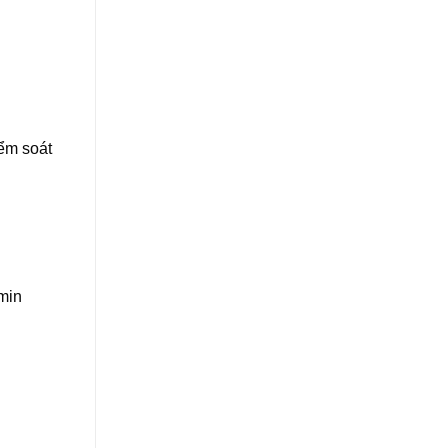
iểm soát
min