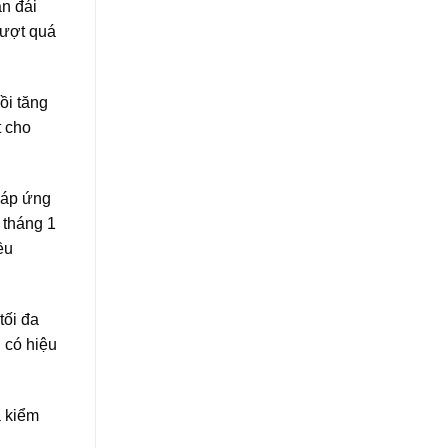
n đái
vượt quá
ồi tăng
t cho
 đáp ứng
 tháng 1
ều
tối đa
 có hiệu
ã kiểm