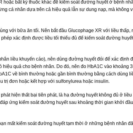
R hoặc bất kỳ thuốc khác để kiểm soát đường huyết ở bệnh nhâ
từng cá nhân dựa trên cả hiệu quả lẫn sự dung nạp, mà không 
g với bữa ăn tối. Nên bắt đầu Glucophage XR với liều thấp, r
 phép xác định được liều tối thiểu đủ để kiểm soát đường huyế
h phân liều khuyến cáo), nên dùng đường huyết đói để xác định
u có hiệu quả cho bệnh nhân. Do đó, nên đo HbA1C vào khoảng 3
n HbA1C về bình thường hoặc gần bình thường bằng cách dùng li
 trị đơn hoặc kết hợp với sulfonylurea hoặc insulin.
t hiện thất bại tiên phát, là hạ đường huyết không đủ ở liều 
đủ đáp ứng kiểm soát đường huyết sau khoảng thời gian khởi đầu
oạn mất kiểm soát đường huyết tạm thời ở những bệnh nhân đ