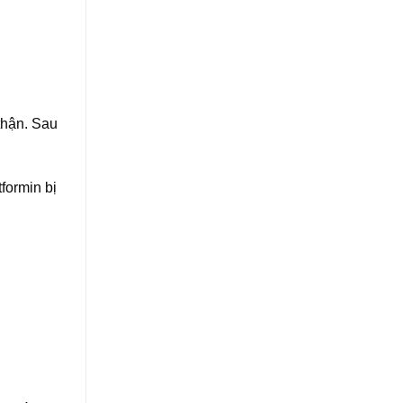
thận. Sau
tformin bị