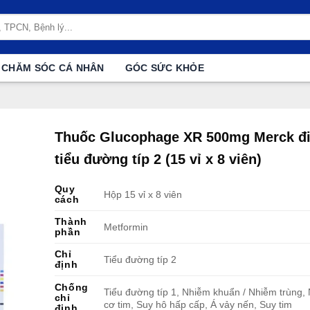
CHĂM SÓC CÁ NHÂN
GÓC SỨC KHỎE
Thuốc Glucophage XR 500mg Merck điề
tiểu đường típ 2 (15 vỉ x 8 viên)
Quy
Hộp 15 vỉ x 8 viên
cách
Thành
Metformin
phần
Chỉ
Tiểu đường típ 2
định
Chống
Tiểu đường típ 1, Nhiễm khuẩn / Nhiễm trùng,
chỉ
cơ tim, Suy hô hấp cấp, Á vảy nến, Suy tim
định