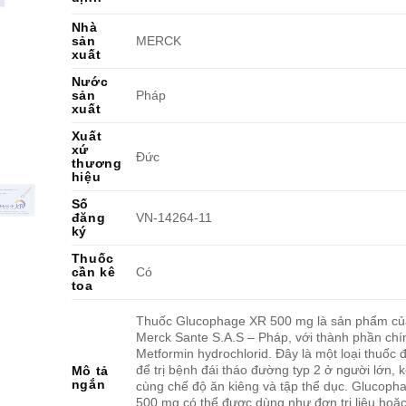
Nhà
sản
MERCK
xuất
Nước
sản
Pháp
xuất
Xuất
xứ
Đức
thương
hiệu
Số
đăng
VN-14264-11
ký
Thuốc
cần kê
Có
toa
Thuốc Glucophage XR 500 mg là sản phẩm của
Merck Sante S.A.S – Pháp, với thành phần chí
Metformin hydrochlorid. Đây là một loại thuốc
để trị bệnh đái tháo đường typ 2 ở người lớn, 
Mô tả
ngắn
cùng chế độ ăn kiêng và tập thể dục. Glucoph
500 mg có thể được dùng như đơn trị liệu hoặ