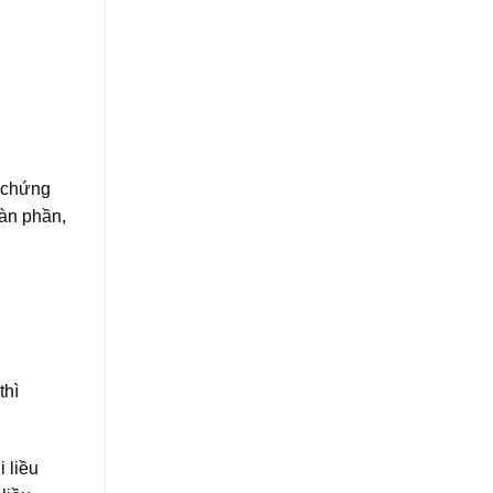
c chứng
oàn phần,
thì
 liều