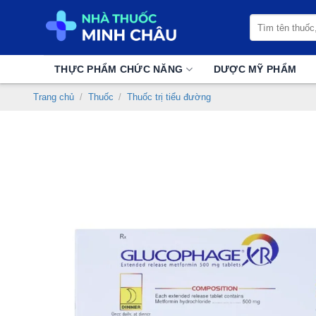
Chuyển
Tìm
đến
kiếm:
nội
dung
THỰC PHẨM CHỨC NĂNG
DƯỢC MỸ PHẨM
Trang chủ
/
Thuốc
/
Thuốc trị tiểu đường