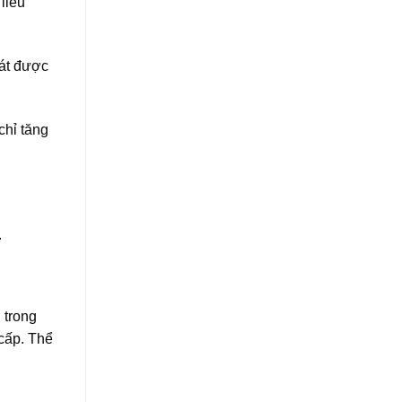
liều
sát được
chỉ tăng
.
 trong
cấp. Thể