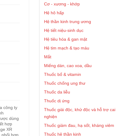
Cơ - xương - khớp
Hệ hô hấp
Hệ thần kinh trung ương
Hệ tiết niệu-sinh dục
Hệ tiêu hóa & gan mật
Hệ tim mạch & tạo máu
Mắt
Miếng dán, cao xoa, dầu
Thuốc bổ & vitamin
Thuốc chống ung thư
Thuốc da liễu
Thuốc dị ứng
 công ty
Thuốc giải độc, khử độc và hỗ trợ cai
nh
nghiện
 được dùng
kết hợp
Thuốc giảm đau, hạ sốt, kháng viêm
age XR
Thuốc hệ thần kinh
c phối hợp