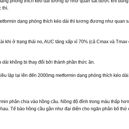
ạng phóng thích kéo dài tương tự như quan sát được khi dùng 
 thì.
etformin dạng phóng thích kéo dài thì tương đương như quan 
i khi ở trạng thái no, AUC tăng xấp xỉ 70% (cả Cmax và Tmax 
 dài không bị thay đổi bởi thành phần thức ăn.
iều lặp lại lên đến 2000mg metformin dạng phóng thích kéo dài
ormin phân chia vào hồng cầu. Nồng độ đỉnh trong máu thấp hơn
 nhau. Tế bào hồng cầu gần như đại diện cho ngăn phân bố thứ 