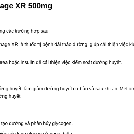
hage XR 500mg
ng các trường hợp sau:
age XR là thuốc trị bệnh đái tháo đường, giúp cải thiện việc k
ea hoặc insulin để cải thiện việc kiểm soát đường huyết.
ường huyết, làm giảm đường huyết cơ bản và sau khi ăn. Metfor
ường huyết.
 tạo đường và phân hủy glycogen.
 việc sử dụng glucose ở ngoại biên.