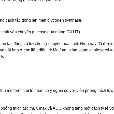
ằng cách tác động lên men glycogen synthase.
ác chất vận chuyển glucose qua màng (GLUT).
còn tác động có lợi cho sự chuyển hóa lipid. Điều này đã đượ
à dài hạn ở các liều điều trị: Metformin làm giảm cholesterol t
de.
 metformin bị trì hoãn có ý nghĩa so với viên phóng thích tức 
 phóng thích tức thì, Cmax và AUC không tăng một cách tỷ lệ với