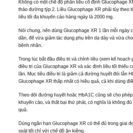
Không có một chế độ phân liều cố định Glucophage X
tháo đường týp 2. Liều Glucophage XR phải tùy theo 
liều tối đa khuyến cáo hàng ngày là 2000 mg.
Nói chung, nên dùng Glucophage XR 1 lần mỗi ngày cùn
dần, để vừa giảm tác dụng phụ trên dạ dày và vừa cho
bệnh nhân.
Trong lúc bắt đầu điều trị và chỉnh liều (xem kế hoạc
điều trị của Glucophage XR và xác định liều tối thiể
lần. Mục tiêu điều trị là giảm cả đường huyết đói lẫ
Glucophage XR thấp nhất có hiệu quả, cả khi dùng điều
Theo dõi đường huyết hoặc HbA1C cũng sẽ cho phép phá
khuyến cáo, và thất bại thứ phát, có nghĩa là không 
quả.
Dùng ngắn hạn Glucophage XR có thể đủ trong giai đ
soát tốt chỉ với chế độ ăn kiêng.