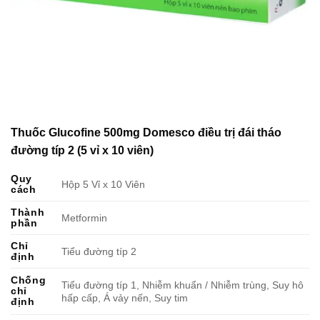
Thuốc Glucofine 500mg Domesco điều trị đái tháo
đường típ 2 (5 vỉ x 10 viên)
Quy
Hộp 5 Vỉ x 10 Viên
cách
Thành
Metformin
phần
Chỉ
Tiểu đường típ 2
định
Chống
Tiểu đường típ 1, Nhiễm khuẩn / Nhiễm trùng, Suy hô
chỉ
hấp cấp, Á vảy nến, Suy tim
định