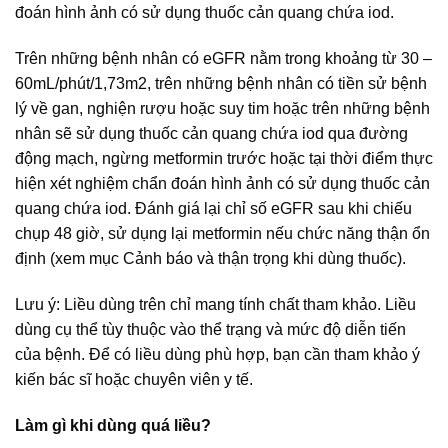
đoán hình ảnh có sử dụng thuốc cản quang chứa iod.
Trên những bệnh nhân có eGFR nằm trong khoảng từ 30 –
60mL/phút/1,73m2, trên những bệnh nhân có tiền sử bệnh
lý về gan, nghiện rượu hoặc suy tim hoặc trên những bệnh
nhân sẽ sử dụng thuốc cản quang chứa iod qua đường
động mạch, ngừng metformin trước hoặc tại thời điểm thực
hiện xét nghiệm chẩn đoán hình ảnh có sử dụng thuốc cản
quang chứa iod. Đánh giá lại chỉ số eGFR sau khi chiếu
chụp 48 giờ, sử dụng lại metformin nếu chức năng thận ổn
định (xem mục Cảnh báo và thận trọng khi dùng thuốc).
Lưu ý: Liều dùng trên chỉ mang tính chất tham khảo. Liều
dùng cụ thể tùy thuộc vào thể trạng và mức độ diễn tiến
của bệnh. Để có liều dùng phù hợp, bạn cần tham khảo ý
kiến bác sĩ hoặc chuyên viên y tế.
Làm gì khi dùng quá liều?