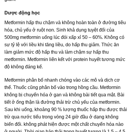
Dược động học
Metformin hấp thu chậm và không hoàn toàn ở đường tiêu
hóa, chủ yếu ở ruột non. Sinh khả dụng tuyệt đối của
500mg metformin uống lúc đói xấp xỉ 50 – 60%. Không có
sự tỷ lệ với liều khi tăng liều, do hấp thu giảm. Thức ăn
làm giảm mức độ hấp thu và làm chậm sự hấp thu
metformin. Metformin liên kết với protein huyết tương mức
độ không đáng kể.
Metformin phân bố nhanh chóng vào các mô và dịch cơ
thể. Thuốc cũng phân bố vào trong hồng cầu. Metformin
không bị chuyển hóa ở gan và không bài tiết qua mật. Bài
tiết ở ống thận là đường thải trừ chủ yếu của metformin.
Sau khi uống, khoảng 90 % lượng thuốc hấp thu được thải
trừ qua nước tiểu trong vòng 24 giờ đầu ở dạng không
biến đổi. không phát hiện được một chất chuyển hóa nào
ở người. Thời gian bán thải trong huyết tương là 1,5 – 4,5