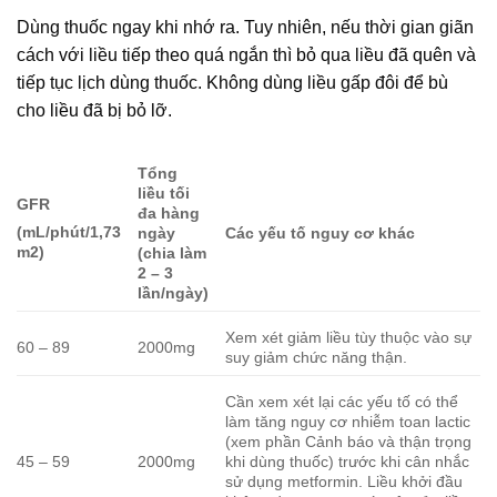
Dùng thuốc ngay khi nhớ ra. Tuy nhiên, nếu thời gian giãn
cách với liều tiếp theo quá ngắn thì bỏ qua liều đã quên và
tiếp tục lịch dùng thuốc. Không dùng liều gấp đôi để bù
cho liều đã bị bỏ lỡ.
Tổng
liều tối
GFR
đa hàng
(mL/phút/1,73
ngày
Các yếu tố nguy cơ khác
m2)
(chia làm
2 – 3
lần/ngày)
Xem xét giảm liều tùy thuộc vào sự
60 – 89
2000mg
suy giảm chức năng thận.
Cần xem xét lại các yếu tố có thể
làm tăng nguy cơ nhiễm toan lactic
(xem phần Cảnh báo và thận trọng
45 – 59
2000mg
khi dùng thuốc) trước khi cân nhắc
sử dụng metformin. Liều khởi đầu