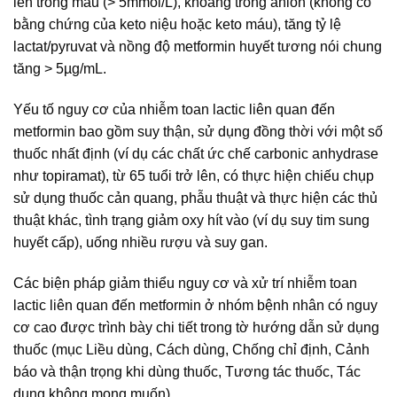
lên trong máu (> 5mmol/L), khoảng trống anion (không có
bằng chứng của keto niệu hoặc keto máu), tăng tỷ lệ
lactat/pyruvat và nồng độ metformin huyết tương nói chung
tăng > 5µg/mL.
Yếu tố nguy cơ của nhiễm toan lactic liên quan đến
metformin bao gồm suy thận, sử dụng đồng thời với một số
thuốc nhất định (ví dụ các chất ức chế carbonic anhydrase
như topiramat), từ 65 tuổi trở lên, có thực hiện chiếu chụp
sử dụng thuốc cản quang, phẫu thuật và thực hiện các thủ
thuật khác, tình trạng giảm oxy hít vào (ví dụ suy tim sung
huyết cấp), uống nhiều rượu và suy gan.
Các biện pháp giảm thiểu nguy cơ và xử trí nhiễm toan
lactic liên quan đến metformin ở nhóm bệnh nhân có nguy
cơ cao được trình bày chi tiết trong tờ hướng dẫn sử dụng
thuốc (mục Liều dùng, Cách dùng, Chống chỉ định, Cảnh
báo và thận trọng khi dùng thuốc, Tương tác thuốc, Tác
dụng không mong muốn)