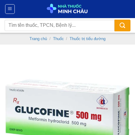
Chuyển
đến
nội
Tìm
dung
kiếm:
Trang chủ
/
Thuốc
/
Thuốc trị tiểu đường