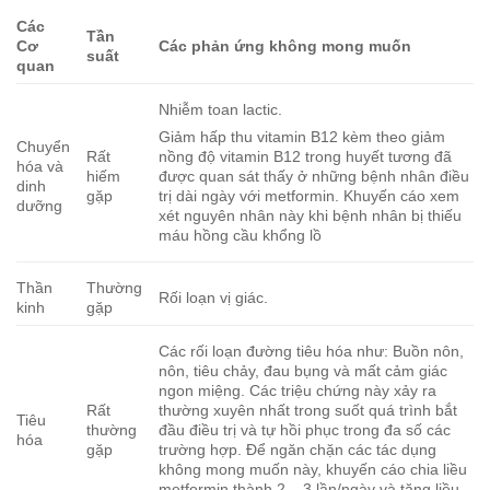
Các
Tần
Cơ
Các phản ứng không mong muốn
suất
quan
Nhiễm toan lactic.
Giảm hấp thu vitamin B12 kèm theo giảm
Chuyển
Rất
nồng độ vitamin B12 trong huyết tương đã
hóa và
hiếm
được quan sát thấy ở những bệnh nhân điều
dinh
gặp
trị dài ngày với metformin. Khuyến cáo xem
dưỡng
xét nguyên nhân này khi bệnh nhân bị thiếu
máu hồng cầu khổng lồ
Thần
Thường
Rối loạn vị giác.
kinh
gặp
Các rối loạn đường tiêu hóa như: Buồn nôn,
nôn, tiêu chảy, đau bụng và mất cảm giác
ngon miệng. Các triệu chứng này xảy ra
Rất
thường xuyên nhất trong suốt quá trình bắt
Tiêu
thường
đầu điều trị và tự hồi phục trong đa số các
hóa
gặp
trường hợp. Để ngăn chặn các tác dụng
không mong muốn này, khuyến cáo chia liều
metformin thành 2 – 3 lần/ngày và tăng liều