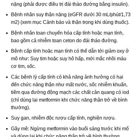
nặng (phải được điều trị đái tháo đường bằng insulin).
Bệnh nhân suy thận nặng (eGFR dưới 30 mL/phút/1,73
m2) (xem mục Cảnh báo và thận trọng khi dùng thuốc).
Bệnh nhân toan chuyển hóa cấp tính hoặc mạn tính,
bao gồm cả nhiễm toan ceton do đái tháo đường.
Bệnh cấp tính hoặc mạn tính có thể dẫn tới giảm oxy ở
mô như: Suy tim hoặc suy hô hấp, mới mắc nhồi máu
cơ tim, sốc.
Các bệnh lý cấp tính có khả năng ảnh hưởng có hại
đến chức năng thận như mất nước, sốc nhiễm khuẩn,
tiêm qua đường động mạch các chất cản quang có iod
(chỉ dùng lại metformin khi chức năng thận trở về bình
thường).
Suy gan, nhiễm độc rượu cấp tính, nghiện rượu.
Gây mê: Ngừng metformin vào buổi sáng trước khi mổ
và dùng lại khi chức năng thận trở về bình thường.