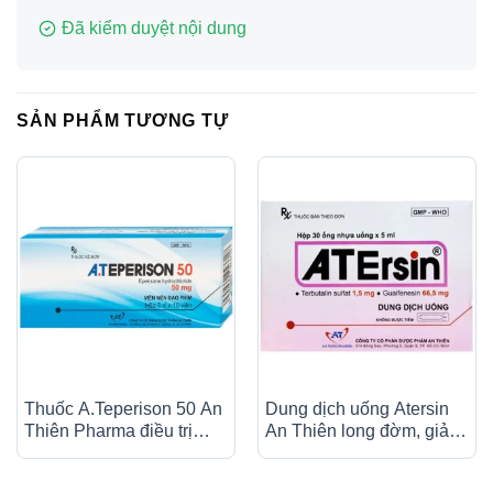
Đã kiểm duyệt nội dung
SẢN PHẨM TƯƠNG TỰ
Thuốc A.Teperison 50 An
Dung dịch uống Atersin
Thiên Pharma điều trị
An Thiên long đờm, giảm
thoái hóa cột sống cổ,
ho do hen phế quản, viêm
bệnh mạch máu não (3 vỉ
phế quản (30 ống x 5ml)