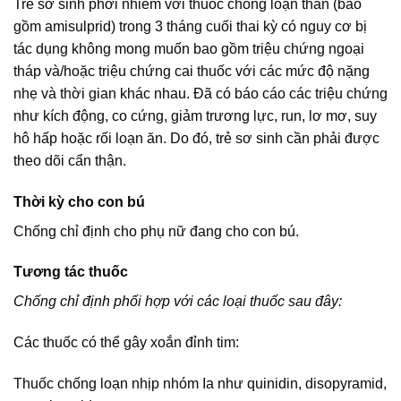
Trẻ sơ sinh phơi nhiễm với thuốc chống loạn thần (bao
gồm amisulprid) trong 3 tháng cuối thai kỳ có nguy cơ bị
tác dụng không mong muốn bao gồm triệu chứng ngoại
tháp và/hoặc triệu chứng cai thuốc với các mức độ nặng
nhẹ và thời gian khác nhau. Đã có báo cáo các triệu chứng
như kích động, co cứng, giảm trương lực, run, lơ mơ, suy
hô hấp hoặc rối loạn ăn. Do đó, trẻ sơ sinh cần phải được
theo dõi cẩn thận.
Thời kỳ cho con bú
Chống chỉ định cho phụ nữ đang cho con bú.
Tương tác thuốc
Chống chỉ định phối hợp với các loại thuốc sau đây:
Các thuốc có thể gây xoắn đỉnh tim:
Thuốc chống loạn nhịp nhóm Ia như quinidin, disopyramid,