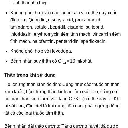
tránh thai phù hợp.
Không phối hợp với các thuốc sau vì có thể gây xoắn
đỉnh tim: Quinidin, disopyramid, procainamid,
amiodaron, sotalol, bepridil, cisaprid, sultoprid,
thioridazin, erythromycin tiêm tĩnh mạch, vincamin tiêm
tĩnh mạch, halofantrin, pentamidin, sparfloxacin.
Không phối hợp với levodopa.
Bệnh nhân suy thận có Cl
< 10 ml/phút.
Cr
Thận trọng khi sử dụng
Hội chứng thần kinh ác tính: Cũng như các thuốc an thần
kinh khác, hội chứng thần kinh ác tính (sốt cao, cứng cơ,
rối loạn thần kinh thực vật, tăng CPK…) có thể xảy ra. Khi
bị sốt cao, đặc biệt là khi dùng liều cao, phải ngưng dùng
tất cả các loại thuốc tâm thần.
Bệnh nhân đái tháo đường: Tăng đường huyết đã được