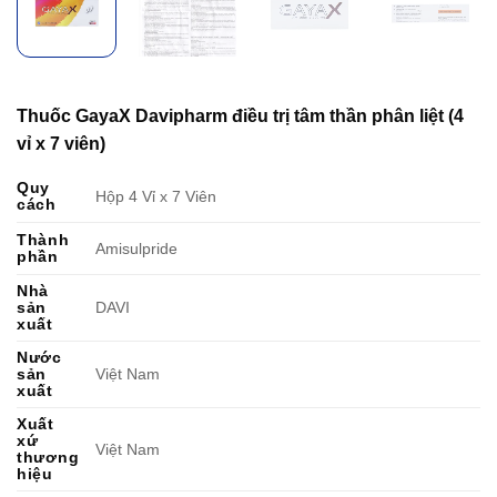
Thuốc GayaX Davipharm điều trị tâm thần phân liệt (4
vỉ x 7 viên)
Quy
Hộp 4 Vỉ x 7 Viên
cách
Thành
Amisulpride
phần
Nhà
sản
DAVI
xuất
Nước
sản
Việt Nam
xuất
Xuất
xứ
Việt Nam
thương
hiệu