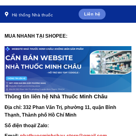
x 10 viên)
Liên hệ
Hệ thống Nhà thuốc
MUA NHANH TẠI SHOPEE:
Thông tin liên hệ Nhà Thuốc Minh Châu
Địa chỉ:
332 Phan Văn Trị, phường 11, quận Bình
Thạnh, Thành phố Hồ Chí Minh
Số điện thoại/ Zalo:
Email:
nhathuocminhchau.store@gmail.com