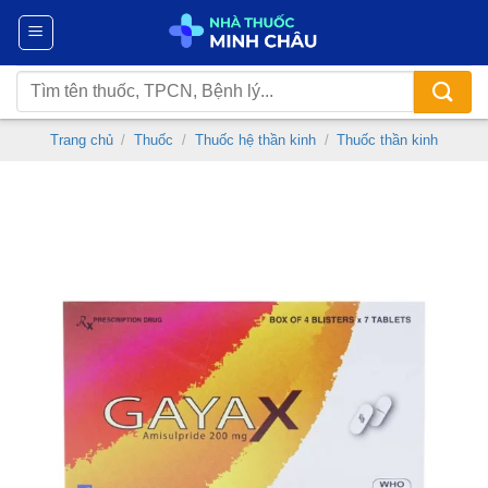
Chuyển
đến
nội
Tìm
dung
kiếm:
Trang chủ
/
Thuốc
/
Thuốc hệ thần kinh
/
Thuốc thần kinh