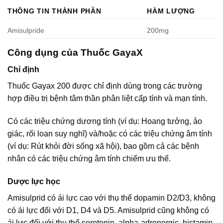
THÔNG TIN THÀNH PHẦN
HÀM LƯỢNG
Amisulpride
200mg
Công dụng của Thuốc GayaX
Chỉ định
Thuốc Gayax 200 được chỉ định dùng trong các trường
hợp điều trị bệnh tâm thần phân liệt cấp tính và mạn tính.
Có các triệu chứng dương tính (ví dụ: Hoang tưởng, ảo
giác, rối loạn suy nghĩ) và/hoặc có các triệu chứng âm tính
(ví dụ: Rút khỏi đời sống xã hội), bao gồm cả các bệnh
nhân có các triệu chứng âm tính chiếm ưu thế.
Dược lực học
Amisulprid có ái lực cao với thụ thể dopamin D2/D3, không
có ái lực đối với D1, D4 và D5. Amisulprid cũng không có
ái lực đối với thụ thể serotonin, alpha-adrenergic, histamin