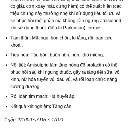
co giật, cơn xoay mắt, cứng hàm) có thể xuất hiện (các
triệu chứng này thường nhẹ khi sử dụng liều tối ưu và
sẽ phục hồi một phần mà không cần ngưng amisulprid
khi sử dụng thuốc điều trị Parkinson), lơ mơ.
Tâm thần: Mất ngủ, bồn chồn, lo lắng, rối loạn cực
khoái.
Tiêu hóa: Táo bón, buồn nôn, nôn, khô miệng.
Nội tiết: Amisulprid làm tăng nồng độ prolactin có thể
phục hồi sau khi ngưng thuốc, gây ra tăng tiết sữa, vô
kinh, nữ hóa tuyến vú, đau vú, và rối loạn chức năng
cương dương.
Rối loạn tim mạch: Hạ huyết áp.
Kết quả xét nghiệm: Tăng cân.
Ít gặp, 1/1000 < ADR < 1/100: