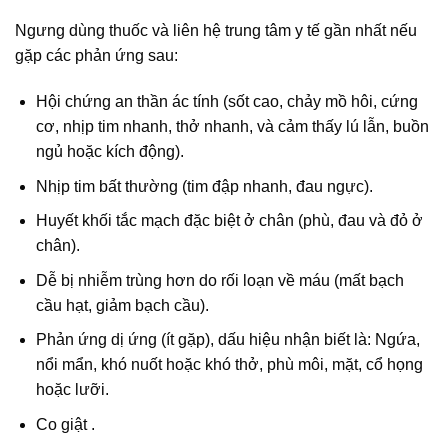
Ngưng dùng thuốc và liên hệ trung tâm y tế gần nhất nếu
gặp các phản ứng sau:
Hội chứng an thần ác tính (sốt cao, chảy mồ hôi, cứng
cơ, nhịp tim nhanh, thở nhanh, và cảm thấy lú lẫn, buồn
ngủ hoặc kích động).
Nhịp tim bất thường (tim đập nhanh, đau ngực).
Huyết khối tắc mạch đặc biệt ở chân (phù, đau và đỏ ở
chân).
Dễ bị nhiễm trùng hơn do rối loạn về máu (mất bạch
cầu hạt, giảm bạch cầu).
Phản ứng dị ứng (ít gặp), dấu hiệu nhận biết là: Ngứa,
nổi mẩn, khó nuốt hoặc khó thở, phù môi, mặt, cổ họng
hoặc lưỡi.
Co giật .