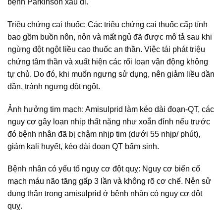
bệnh Parkinson xấu đi.
Triệu chứng cai thuốc: Các triệu chứng cai thuốc cấp tính
bao gồm buồn nôn, nôn và mất ngủ đã được mô tả sau khi
ngừng đột ngột liều cao thuốc an thần. Việc tái phát triệu
chứng tâm thần và xuất hiện các rối loạn vận động không
tự chủ. Do đó, khi muốn ngưng sử dụng, nên giảm liều dần
dần, tránh ngưng đột ngột.
Ảnh hưởng tim mạch: Amisulprid làm kéo dài đoạn-QT, các
nguy cơ gây loạn nhịp thất nặng như xoắn đỉnh nếu trước
đó bệnh nhân đã bị chậm nhịp tim (dưới 55 nhịp/ phút),
giảm kali huyết, kéo dài đoạn QT bẩm sinh.
Bệnh nhân có yếu tố nguy cơ đột quỵ: Nguy cơ biến cố
mạch máu não tăng gấp 3 lần và không rõ cơ chế. Nên sử
dụng thận trọng amisulprid ở bệnh nhân có nguy cơ đột
quỵ.