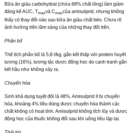
Bữa ăn giàu carbohydrat (chứa 68% chất lỏng) làm giảm
đáng kể AUC, T
và C
của amisulprid, nhưng không
max
max
thấy có thay đổi nào sau bữa ăn giàu chất béo. Chưa rõ
ảnh hưởng trên lâm sàng của những thay đổi trên.
Phân bố
Thể tích phân bố là 5,8 l/kg, gắn kết thấp với protein huyết
tương (16%), tương tác dược động học do cạnh tranh gắn
kết hầu như không xảy ra.
Chuyển hóa
Sinh khả dụng tuyệt đối là 48%. Amisulprid ít bị chuyển
hóa, khoảng 4% liều dùng được chuyển hóa thành các
chất không có hoạt tính. Amisulprid không tích lũy và dược
động học của thuốc không đổi sau khi uống liều lặp lại.
Thải trừ