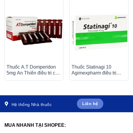
Thuốc A.T Domperidon
Thuốc Statinagi 10
5mg An Thiên điều trị các
Agimexpharm điều trị
trường hợp buồn nôn và
tăng cholesterol máu,
nôn (30 ống)
giảm nguy cơ nhồi máu
cơ tim (6 vỉ x 10 viên)
Liên hệ
Hệ thống Nhà thuốc
MUA NHANH TẠI SHOPEE: