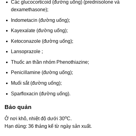
Các glucocorticoid (đường uống) (prednisolone và
dexamethasone);
Indometacin (đường uống);
Kayexalate (đường uống);
Ketoconazole (đường uống);
Lansoprazole ;
Thuốc an thần nhóm Phenothiazine;
Penicillamine (đường uống);
Muối sắt (đường uống);
Sparfloxacin (đường uống).
Bảo quản
o
Ở nơi khô, nhiệt độ dưới 30
C.
Hạn dùng: 36 tháng kể từ ngày sản xuất.