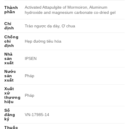
Activated Attapulgite of Mormoiron, Aluminum
Thành
phần
hydroxide and magnesium carbonate co-dried gel
Chỉ
Trào ngược dạ dày, Ợ chua
định
Chống
chỉ
Hẹp đường tiêu hóa
định
Nhà
sản
IPSEN
xuất
Nước
sản
Pháp
xuất
Xuất
xứ
Pháp
thương
hiệu
Số
đăng
VN-17985-14
ký
Thuốc