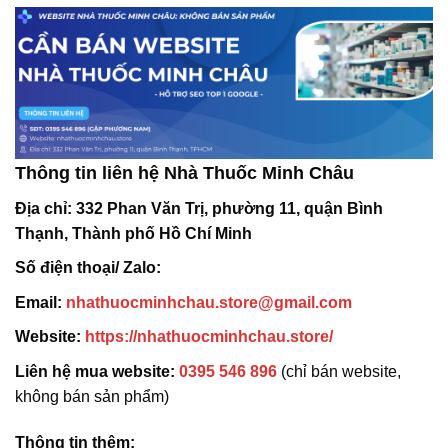
Thông tin liên hệ Nhà Thuốc Minh Châu
Địa chỉ:
332 Phan Văn Trị, phường 11, quận Bình
Thạnh, Thành phố Hồ Chí Minh
Số điện thoại/ Zalo:
Email:
nhathuocminhchau.store@gmail.com
Website:
https://nhathuocminhchau.store/
Liên hệ mua website:
0395 546 896
(chỉ bán website,
không bán sản phẩm)
Thông tin thêm: