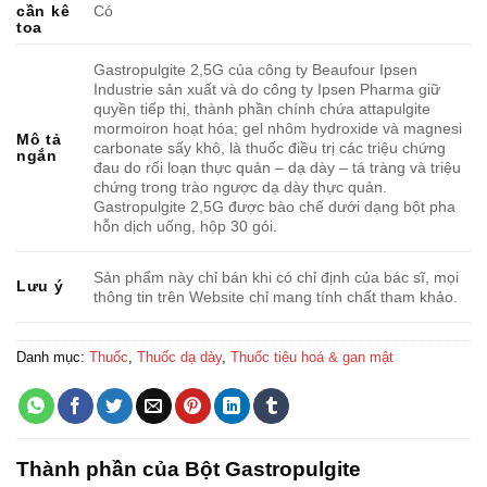
cần kê
Có
toa
Gastropulgite 2,5G của công ty Beaufour Ipsen
Industrie sản xuất và do công ty Ipsen Pharma giữ
quyền tiếp thị, thành phần chính chứa attapulgite
mormoiron hoạt hóa; gel nhôm hydroxide và magnesi
Mô tả
carbonate sấy khô, là thuốc điều trị các triệu chứng
ngắn
đau do rối loạn thực quản – dạ dày – tá tràng và triệu
chứng trong trào ngược dạ dày thực quản.
Gastropulgite 2,5G được bào chế dưới dạng bột pha
hỗn dịch uống, hộp 30 gói.
Sản phẩm này chỉ bán khi có chỉ định của bác sĩ, mọi
Lưu ý
thông tin trên Website chỉ mang tính chất tham khảo.
Danh mục:
Thuốc
,
Thuốc dạ dày
,
Thuốc tiêu hoá & gan mật
Thành phần của Bột Gastropulgite