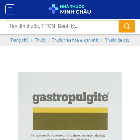
Chuyển
đến
nội
Tìm
dung
kiếm:
Trang chủ
/
Thuốc
/
Thuốc tiêu hoá & gan mật
/
Thuốc dạ dày