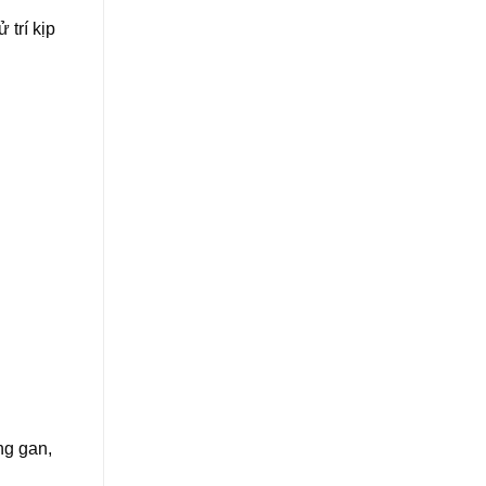
trí kịp
ng gan,