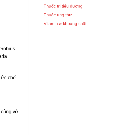
Thuốc trị tiểu đường
Thuốc ung thư
Vitamin & khoáng chất
erobius
aria
n ức chế
 cùng với