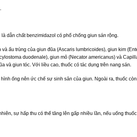
.
là dẫn chất benzimidazol có phổ chống giun sán rộng.
 và ấu trùng của giun đũa (Ascaris lumbricoides), giun kim (Ent
 (Ancylostoma duodenale), giun mỏ (Necator americanus) và Capill
a và giun tóc. Với liều cao, thuốc có tác dụng trên nang sán.
 hình ống nên ức chế sự sinh sản của giun. Ngoài ra, thuốc cò
iên, sự hấp thu có thể tăng lên gấp nhiều lần, nếu uống thuốc