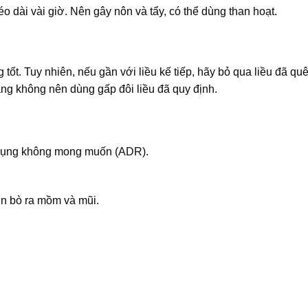
kéo dài vài giờ. Nên gây nôn và tẩy, có thể dùng than hoạt.
ốt. Tuy nhiên, nếu gần với liều kế tiếp, hãy bỏ qua liều đã qu
ằng không nên dùng gấp đôi liều đã quy định.
 dụng không mong muốn (ADR).
un bò ra mồm và mũi.