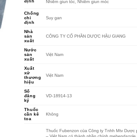
định
Nhiễm giun tóc, Nhiễm giun móc
Chống
chỉ
Suy gan
định
Nhà
sản
CÔNG TY CỔ PHẦN DƯỢC HẬU GIANG
xuất
Nước
sản
Việt Nam
xuất
Xuất
xứ
Việt Nam
thương
hiệu
Số
đăng
VD-18914-13
ký
Thuốc
cần kê
Không
toa
Thuốc Fubenzon của Công ty Tnhh Mtv Dược
– Việt Nam có thành phần chính mebendazole