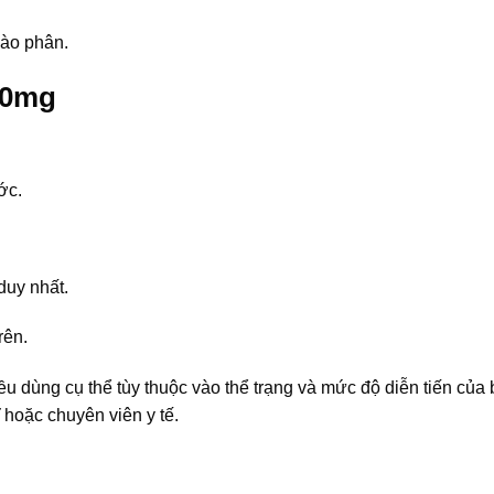
vào phân.
00mg
ớc.
duy nhất.
rên.
iều dùng cụ thể tùy thuộc vào thể trạng và mức độ diễn tiến của
 hoặc chuyên viên y tế.