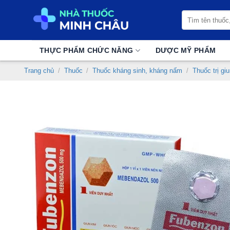
Chuyển
Tìm
đến
kiếm:
nội
dung
THỰC PHẨM CHỨC NĂNG
DƯỢC MỸ PHẨM
Trang chủ
/
Thuốc
/
Thuốc kháng sinh, kháng nấm
/
Thuốc trị gi