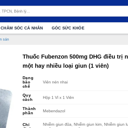
CHĂM SÓC CÁ NHÂN
GÓC SỨC KHỎE
un sán
Thuốc Fubenzon 500mg DHG điều trị 
một hay nhiều loại giun (1 viên)
Dạng
bào
Viên nén nhai
chế
Quy
Hộp 1 Vỉ x 1 Viên
cách
Thành
Mebendazol
phần
Nhiễm giun đũa, Nhiễm giun kim, Nhiễm giun l
Chỉ