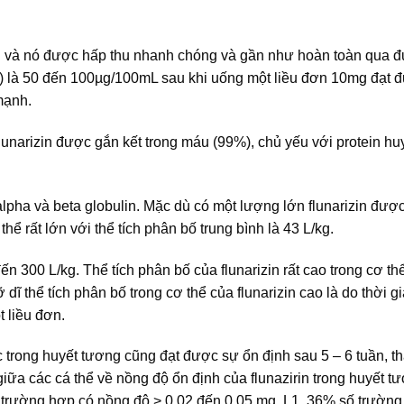
g và nó được hấp thu nhanh chóng và gần như hoàn toàn qua 
x) là 50 đến 100µg/100mL sau khi uống một liều đơn 10mg đạt 
mạnh.
flunarizin được gắn kết trong máu (99%), chủ yếu với protein h
 alpha và beta globulin. Mặc dù có một lượng lớn flunarizin đượ
ể rất lớn với thể tích phân bố trung bình là 43 L/kg.
ến 300 L/kg. Thể tích phân bố của flunarizin rất cao trong cơ thể
ĩ thể tích phân bố trong cơ thể của flunarizin cao là do thời g
t liều đơn.
 trong huyết tương cũng đạt được sự ổn định sau 5 – 6 tuần, t
 giữa các cá thể về nồng độ ổn định của flunazirin trong huyết t
 trường hợp có nồng độ > 0,02 đến 0,05 mg. L1, 36% số trường