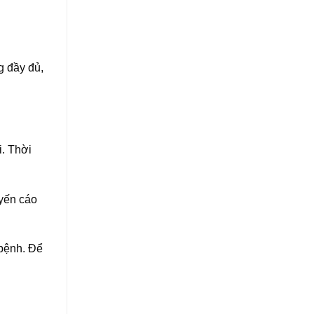
g đầy đủ,
i. Thời
uyến cáo
 bệnh. Để