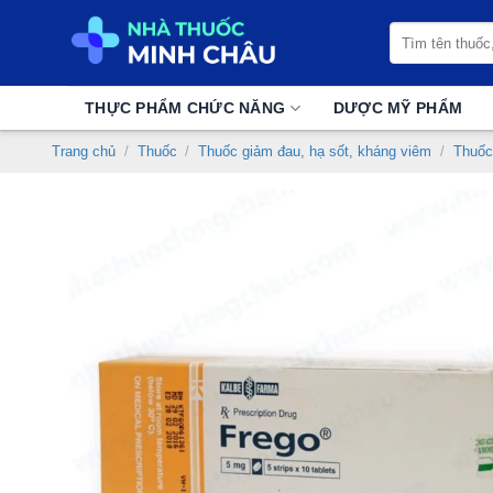
Chuyển
Tìm
đến
kiếm:
nội
dung
THỰC PHẨM CHỨC NĂNG
DƯỢC MỸ PHẨM
Trang chủ
/
Thuốc
/
Thuốc giảm đau, hạ sốt, kháng viêm
/
Thuốc