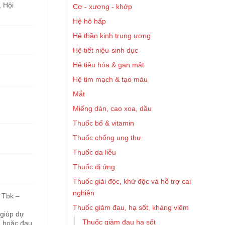
, Hội
Cơ - xương - khớp
Hệ hô hấp
Hệ thần kinh trung ương
Hệ tiết niệu-sinh dục
Hệ tiêu hóa & gan mật
Hệ tim mạch & tạo máu
Mắt
Miếng dán, cao xoa, dầu
Thuốc bổ & vitamin
Thuốc chống ung thư
Thuốc da liễu
Thuốc dị ứng
Thuốc giải độc, khử độc và hỗ trợ cai
nghiện
 Tbk –
Thuốc giảm đau, hạ sốt, kháng viêm
 giúp dự
Thuốc giảm đau hạ sốt
) hoặc đau