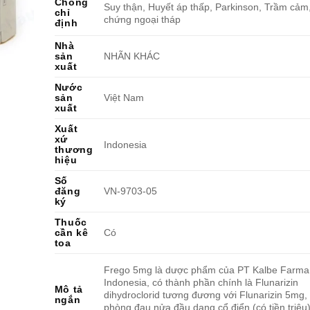
Chống
Suy thận, Huyết áp thấp, Parkinson, Trầm cảm
chỉ
chứng ngoại tháp
định
Nhà
sản
NHÃN KHÁC
xuất
Nước
sản
Việt Nam
xuất
Xuất
xứ
Indonesia
thương
hiệu
Số
đăng
VN-9703-05
ký
Thuốc
cần kê
Có
toa
Frego 5mg là dược phẩm của PT Kalbe Farma
Indonesia, có thành phần chính là Flunarizin
Mô tả
dihydroclorid tương đương với Flunarizin 5mg,
ngắn
phòng đau nửa đầu dạng cổ điển (có tiền triệu