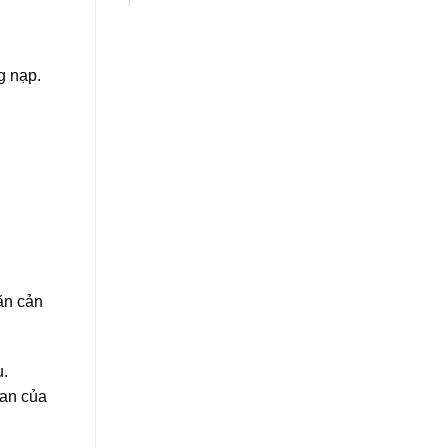
g nạp.
ăn cản
u.
ian của