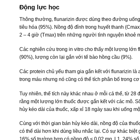
Động lực học
Thông thường, flunarizin được dùng theo đường uốn
tiêu hóa (95%). Nồng độ đỉnh trong huyết thanh (Cma
2 – 4 giờ (Tmax) trên những người tình nguyện khoẻ 
Các nghiên cứu trong in vitro cho thấy một lượng lớn 
(90%), lượng còn lại gắn với tế bào hồng cầu (9%).
Các protein chủ yếu tham gia gắn kết với flunarizin là
trong máu nhưng nó cũng có thể tích phân bố trong cơ th
Tuy nhiên, thể tích này khác nhau ở mỗi cá thể, từ 28 đ
rằng một lượng lớn thuốc được gắn kết với các mô. Sỡ d
hủy kéo dài của thuốc, xấp xỉ 18 ngày sau khi uống mộ
Cùng với thời gian bán hủy kéo dài, nồng độ của thuốc
có thể dài hơn khi dùng liều nhắc lại. Có sự khác biệt
16% số trường hợp có nồng độ < 0,02 mg. L1, 24% số