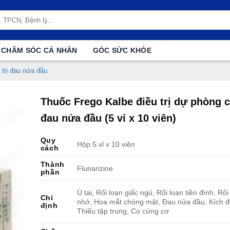
CHĂM SÓC CÁ NHÂN
GÓC SỨC KHỎE
 trị đau nửa đầu
Thuốc Frego Kalbe điều trị dự phòng 
đau nửa đầu (5 vỉ x 10 viên)
Quy
Hộp 5 vỉ x 10 viên
cách
Thành
Flunarizine
phần
Ù tai, Rối loạn giấc ngủ, Rối loạn tiền đình, Rối 
Chỉ
nhớ, Hoa mắt chóng mặt, Đau nửa đầu, Kích đ
định
Thiếu tập trung, Co cứng cơ