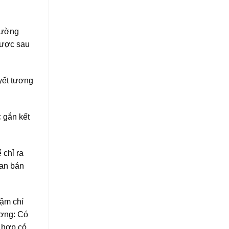
đường
được sau
uyết tương
c gắn kết
 chỉ ra
ian bán
hậm chí
ương: Có
 hợp có