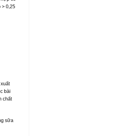
 > 0,25
 xuất
c bài
n chất
ong sữa