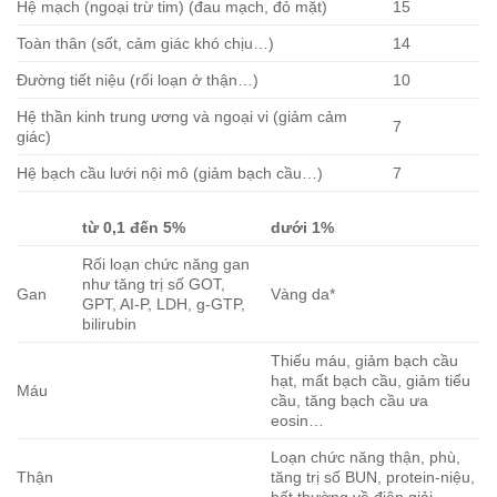
Hệ mạch (ngoại trừ tim) (đau mạch, đỏ mặt)
15
Toàn thân (sốt, cảm giác khó chịu…)
14
Đường tiết niệu (rối loạn ở thận…)
10
Hệ thần kinh trung ương và ngoại vi (giảm cảm
7
giác)
Hệ bạch cầu lưới nội mô (giảm bạch cầu…)
7
từ 0,1 đến 5%
dưới 1%
Rối loạn chức năng gan
như tăng trị số GOT,
Gan
Vàng da*
GPT, AI-P, LDH, g-GTP,
bilirubin
Thiếu máu, giảm bạch cầu
hạt, mất bạch cầu, giảm tiểu
Máu
cầu, tăng bạch cầu ưa
eosin…
Loạn chức năng thận, phù,
Thận
tăng trị số BUN, protein-niệu,