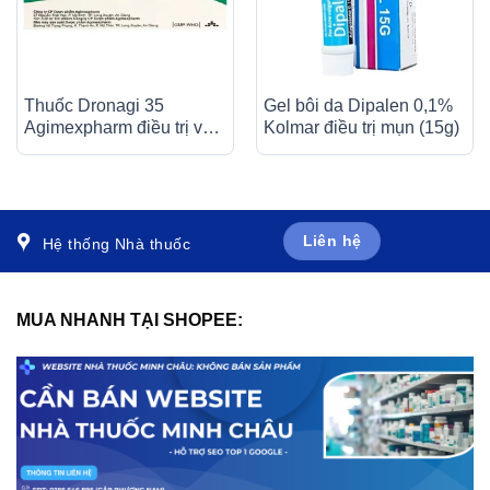
Thuốc Dronagi 35
Gel bôi da Dipalen 0,1%
Agimexpharm điều trị và
Kolmar điều trị mụn (15g)
ngăn ngừa bệnh loãng
xương (1 vỉ x 4 viên)
Liên hệ
Hệ thống Nhà thuốc
MUA NHANH TẠI SHOPEE: