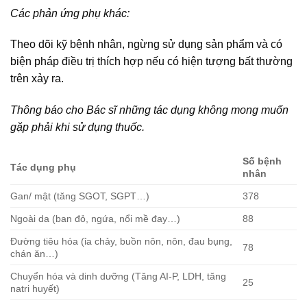
Các phản ứng phụ khác:
Theo dõi kỹ bệnh nhân, ngừng sử dụng sản phẩm và có
biện pháp điều trị thích hợp nếu có hiện tượng bất thường
trên xảy ra.
Thông báo cho Bác sĩ những tác dụng không mong muốn
gặp phải khi sử dụng thuốc.
Số bệnh
Tác dụng phụ
nhân
Gan/ mật (tăng SGOT, SGPT…)
378
Ngoài da (ban đỏ, ngứa, nổi mề đay…)
88
Đường tiêu hóa (ỉa chảy, buồn nôn, nôn, đau bụng,
78
chán ăn…)
Chuyển hóa và dinh dưỡng (Tăng AI-P, LDH, tăng
25
natri huyết)