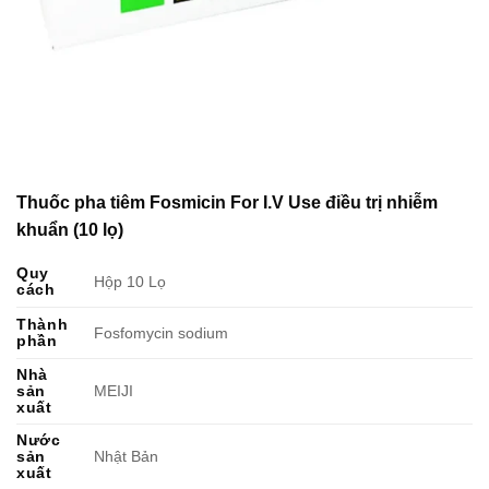
Thuốc pha tiêm Fosmicin For I.V Use điều trị nhiễm
khuẩn (10 lọ)
Quy
Hộp 10 Lọ
cách
Thành
Fosfomycin sodium
phần
Nhà
sản
MEIJI
xuất
Nước
sản
Nhật Bản
xuất