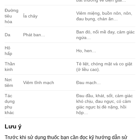
bất thường về điện giải…
Đường
Viêm miệng, buồn nôn, nôn,
tiêu
Ỉa chảy
đau bụng, chán ăn…
hóa
Ban đỏ, nổi mề đay, cảm giác
Da
Phát ban…
ngứa…
Hô
Ho, hen…
hấp
Thần
Tê liệt, chóng mặt và co giật
kinh
(ở liều cao).
Nơi
Viêm tĩnh mạch
Đau mạch…
tiêm
Tác
Đau đầu, khát, sốt, cảm giác
dụng
khó chịu, đau ngực, có cảm
phụ
giác ngực bị đè nặng, hồi
khác
hộp…
Lưu ý
Trước khi sử dụng thuốc bạn cần đọc kỹ hướng dẫn sử