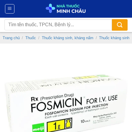
Chuyển
đến
nội
Tìm
dung
kiếm:
Trang chủ
/
Thuốc
/
Thuốc kháng sinh, kháng nấm
/
Thuốc kháng sinh