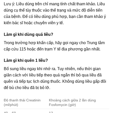
Lưu ý: Liều dùng trên chỉ mang tính chất tham khảo. Liều
dùng cụ thể tùy thuộc vào thể trạng và mức độ diễn tiến
của bệnh. Để có liều dùng phù hợp, bạn cần tham khảo ý
kiến bác sĩ hoặc chuyên viên y tế.
Làm gì khi dùng quá liều?
Trong trường hợp khẩn cấp, hãy gọi ngay cho Trung tâm
cấp cứu 115 hoặc đến trạm Y tế địa phương gần nhất.
Làm gì khi quên 1 liều?
Bổ sung liều ngay khi nhớ ra. Tuy nhiên, nếu thời gian
giãn cách với liều tiếp theo quá ngắn thì bỏ qua liều đã
quên và tiếp tục lịch dùng thuốc. Không dùng liều gấp đôi
để bù cho liều đã bị bỏ lỡ.
Độ thanh thải Creatinin
Khoảng cách giữa 2 lần dùng
(ml/phút)
Fosfomycin (giờ)