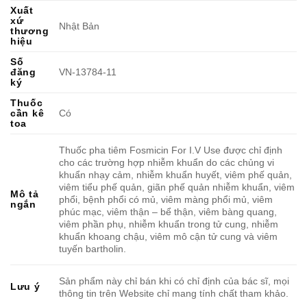
Xuất
xứ
Nhật Bản
thương
hiệu
Số
đăng
VN-13784-11
ký
Thuốc
cần kê
Có
toa
Thuốc pha tiêm Fosmicin For I.V Use được chỉ định
cho các trường hợp nhiễm khuẩn do các chủng vi
khuẩn nhạy cảm, nhiễm khuẩn huyết, viêm phế quản,
viêm tiểu phế quản, giãn phế quản nhiễm khuẩn, viêm
Mô tả
phổi, bệnh phổi có mủ, viêm màng phổi mủ, viêm
ngắn
phúc mạc, viêm thận – bể thận, viêm bàng quang,
viêm phần phụ, nhiễm khuẩn trong tử cung, nhiễm
khuẩn khoang chậu, viêm mô cận tử cung và viêm
tuyến bartholin.
Sản phẩm này chỉ bán khi có chỉ định của bác sĩ, mọi
Lưu ý
thông tin trên Website chỉ mang tính chất tham khảo.