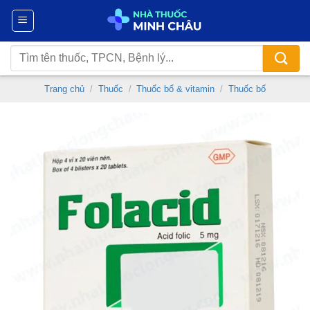
Chuyển
đến
nội
Tìm
dung
kiếm:
Trang chủ
/
Thuốc
/
Thuốc bổ & vitamin
/
Thuốc bổ