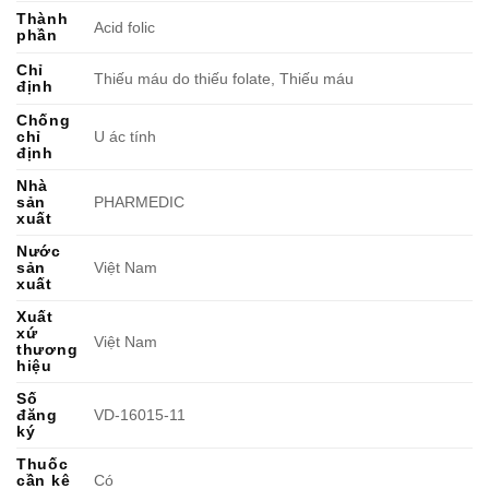
Thành
Acid folic
phần
Chỉ
Thiếu máu do thiếu folate, Thiếu máu
định
Chống
chỉ
U ác tính
định
Nhà
sản
PHARMEDIC
xuất
Nước
sản
Việt Nam
xuất
Xuất
xứ
Việt Nam
thương
hiệu
Số
đăng
VD-16015-11
ký
Thuốc
cần kê
Có