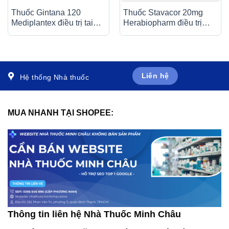
Thuốc Gintana 120
Thuốc Stavacor 20mg
Mediplantex điều trị tai
Herabiopharm điều trị
biến mạch máu não, thiểu
tăng cholesterol máu (3 vỉ
năng tuần hoàn não (6 vỉ
x 10 viên)
x 10 viên)
Liên hệ
Hệ thống Nhà thuốc
MUA NHANH TẠI SHOPEE:
Thông tin liên hệ Nhà Thuốc Minh Châu