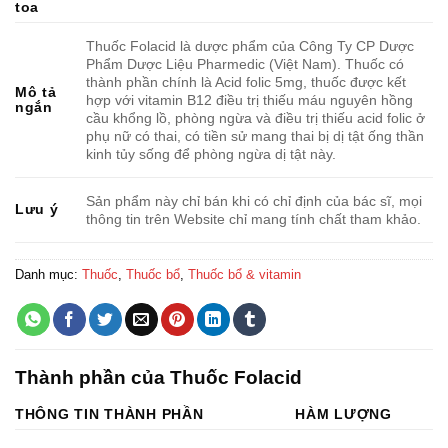
toa
Thuốc Folacid là dược phẩm của Công Ty CP Dược
Phẩm Dược Liệu Pharmedic (Việt Nam). Thuốc có
thành phần chính là Acid folic 5mg, thuốc được kết
Mô tả
hợp với vitamin B12 điều trị thiếu máu nguyên hồng
ngắn
cầu khổng lồ, phòng ngừa và điều trị thiếu acid folic ở
phụ nữ có thai, có tiền sử mang thai bị dị tật ống thần
kinh tủy sống để phòng ngừa dị tật này.
Sản phẩm này chỉ bán khi có chỉ định của bác sĩ, mọi
Lưu ý
thông tin trên Website chỉ mang tính chất tham khảo.
Danh mục:
Thuốc
,
Thuốc bổ
,
Thuốc bổ & vitamin
Thành phần của Thuốc Folacid
THÔNG TIN THÀNH PHẦN
HÀM LƯỢNG