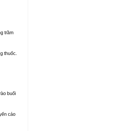
ng trầm
g thuốc.
vào buổi
uyến cáo