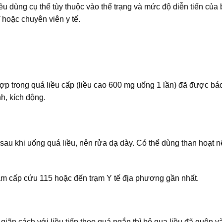
iều dùng cụ thể tùy thuộc vào thể trạng và mức độ diễn tiến của
 hoặc chuyên viên y tế.
ợp trong quá liều cấp (liều cao 600 mg uống 1 lần) đã được bá
h, kích động.
sau khi uống quá liều, nên rửa dạ dày. Có thể dùng than hoạt n
âm cấp cứu 115 hoặc đến trạm Y tế địa phương gần nhất.
giãn cách với liều tiếp theo quá ngắn thì bỏ qua liều đã quên và