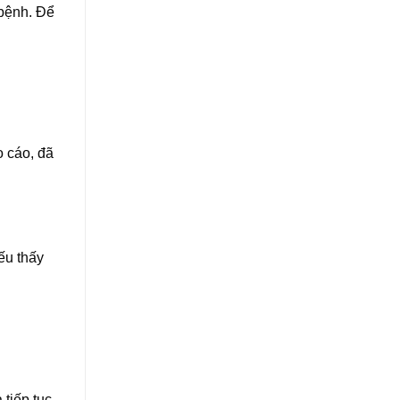
 bệnh. Để
o cáo, đã
ếu thấy
 tiếp tục