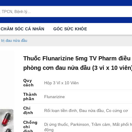
CHĂM SÓC CÁ NHÂN
GÓC SỨC KHỎE
 trị đau nửa đầu
Thuốc Flunarizine 5mg TV Pharm điều 
phòng cơn đau nửa đầu (3 vỉ x 10 viên
Quy
Hộp 3 Vỉ x 10 Viên
cách
Thành
Flunarizine
phần
Chỉ
Rối loạn tiền đình, Đau nửa đầu, Co cứng cơ
định
Chống
Dị ứng thuốc, Parkinson, Trầm cảm, Mất phối 
chỉ
động
định