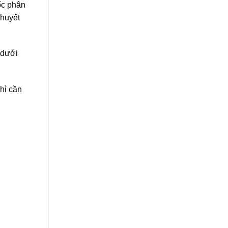
ốc phân
 huyết
 dưới
hỉ cần