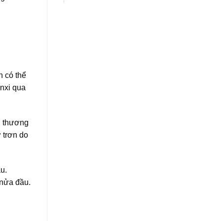
n có thể
anxi qua
n thương
 trơn do
u.
 nửa đầu.