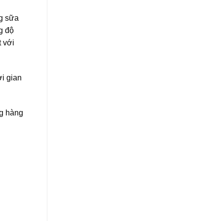
ng sữa
g độ
 với
i gian
ng hàng