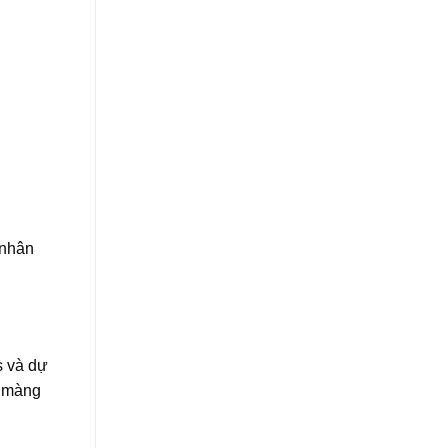
 nhân
s và dự
m màng