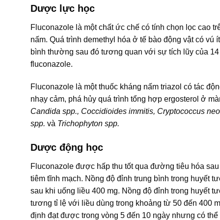
Dược lực học
Fluconazole là một chất ức chế có tính chọn lọc cao t
nấm. Quá trình demethyl hóa ở tế bào động vật có vú í
bình thường sau đó tương quan với sự tích lũy của 14
fluconazole.
Fluconazole là một thuốc kháng nấm triazol có tác 
nhạy cảm, phá hủy quá trình tổng hợp ergosterol ở m
Candida spp., Coccidioides immitis, Cryptococcus ne
spp.
và
Trichophyton spp.
Dược động học
Fluconazole được hấp thu tốt qua đường tiêu hóa sau
tiêm tĩnh mạch. Nồng độ đỉnh trung bình trong huyết
sau khi uống liều 400 mg. Nồng độ đỉnh trong huyết t
tương tỉ lệ với liều dùng trong khoảng từ 50 đến 400 
định đạt được trong vòng 5 đến 10 ngày nhưng có thể 