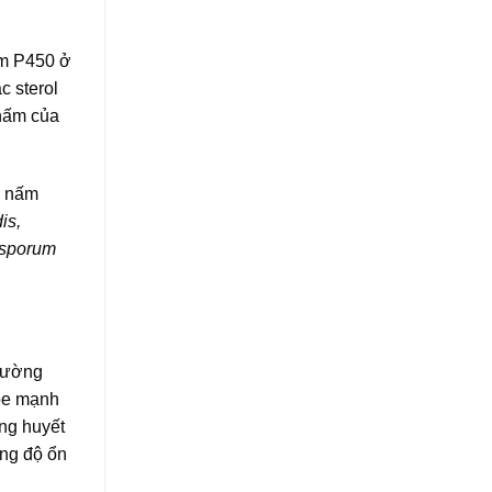
om P450 ở
c sterol
 nấm của
g nấm
is,
osporum
 đường
hỏe mạnh
ong huyết
ồng độ ổn