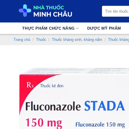
Chuyển
Tìm
đến
kiếm:
nội
dung
THỰC PHẨM CHỨC NĂNG
DƯỢC MỸ PHẨM
Trang chủ
/
Thuốc
/
Thuốc kháng sinh, kháng nấm
/
Thuốc khán