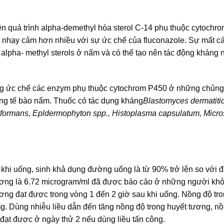
rên quá trình alpha-demethyl hóa sterol C-14 phụ thuộc cytochr
t nhạy cảm hơn nhiều với sự ức chế của fluconazole. Sự mất cá
 alpha- methyl sterols ở nấm và có thể tạo nên tác động kháng
động ức chế các enzym phụ thuộc cytochrom P450 ở những chủn
àng tế bào nấm. Thuốc có tác dụng kháng
Blastomyces dermatitid
oformans, Epldermophyton spp., Histoplasma capsulatum, Micr
 khi uống, sinh khả dụng đường uống là từ 90% trở lên so với
 tương là 6.72 microgram/ml đã được báo cáo ở những người k
ương đạt được trong vòng 1 đến 2 giờ sau khi uống. Nồng độ tr
mg. Dùng nhiễu liều dẫn đến tăng nồng độ trong huyết tương, n
đạt được ở ngày thử 2 nếu dùng liều tấn công.