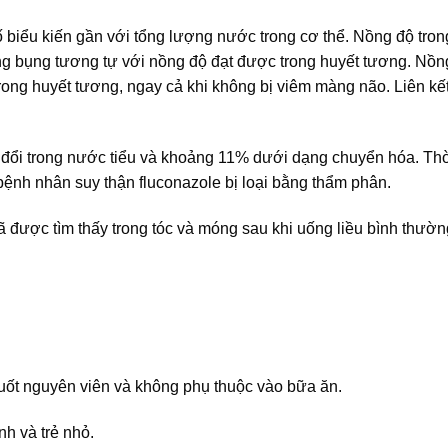
ố biểu kiến gần với tổng lượng nước trong cơ thể. Nồng độ tro
ng bụng tương tự với nồng độ đạt được trong huyết tương. Nồn
rong huyết tương, ngay cả khi không bị viêm màng não. Liên kết
 đổi trong nước tiểu và khoảng 11% dưới dạng chuyển hóa. Thờ
bệnh nhân suy thận fluconazole bị loại bằng thẩm phân.
 được tìm thấy trong tóc và móng sau khi uống liều bình thườ
t nguyên viên và không phụ thuộc vào bữa ăn.
h và trẻ nhỏ.