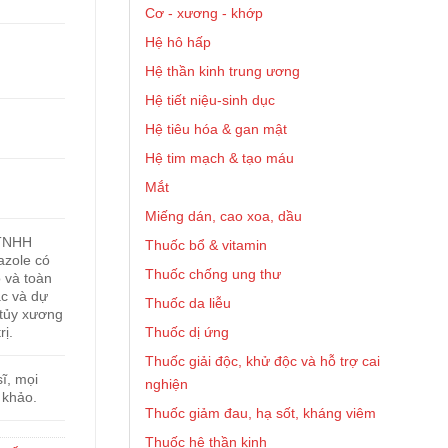
Cơ - xương - khớp
Hệ hô hấp
Hệ thần kinh trung ương
Hệ tiết niệu-sinh dục
Hệ tiêu hóa & gan mật
Hệ tim mạch & tạo máu
Mắt
Miếng dán, cao xoa, dầu
 TNHH
Thuốc bổ & vitamin
azole có
Thuốc chống ung thư
 và toàn
ác và dự
Thuốc da liễu
tủy xương
Thuốc dị ứng
rị.
Thuốc giải độc, khử độc và hỗ trợ cai
ĩ, mọi
nghiện
 khảo.
Thuốc giảm đau, hạ sốt, kháng viêm
Thuốc hệ thần kinh