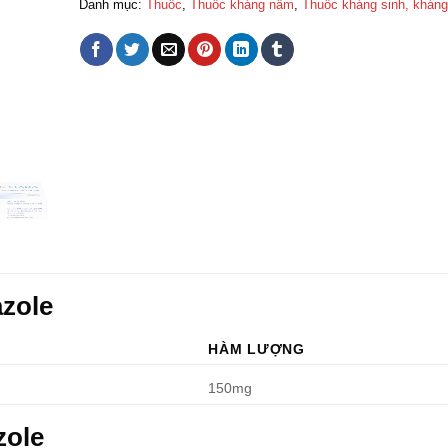
Danh mục:
Thuốc
,
Thuốc kháng nấm
,
Thuốc kháng sinh, khán
zole
HÀM LƯỢNG
150mg
zole