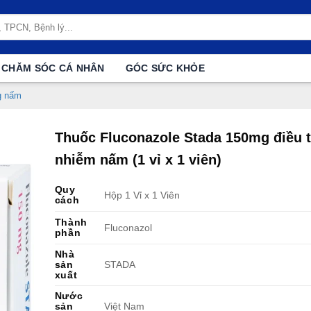
CHĂM SÓC CÁ NHÂN
GÓC SỨC KHỎE
g nấm
Thuốc Fluconazole Stada 150mg điều t
nhiễm nấm (1 vỉ x 1 viên)
Quy
Hộp 1 Vỉ x 1 Viên
cách
Thành
Fluconazol
phần
Nhà
sản
STADA
xuất
Nước
sản
Việt Nam