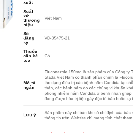
xuất
Xuất
xứ
Việt Nam
thương
hiệu
Số
đăng
VD-35475-21
ký
Thuốc
cần kê
Có
toa
Fluconazole 150mg là sản phẩm của Công ty
Stada Việt Nam có thành phần chính là Flucon
tác dụng điều trị các bệnh nấm Candida tại chỗ
Mô tả
ngắn
thân, các bệnh nấm do các chủng vi khuẩn kh
phòng nhiễm nấm Candida ở bệnh nhân ghép 
đang được hóa trị liệu gây độc tế bào hoặc xạ t
Sản phẩm này chỉ bán khi có chỉ định của bác s
Lưu ý
thông tin trên Website chỉ mang tính chất tham