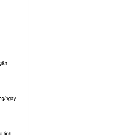
ngăn
 mg/ngày
o tình