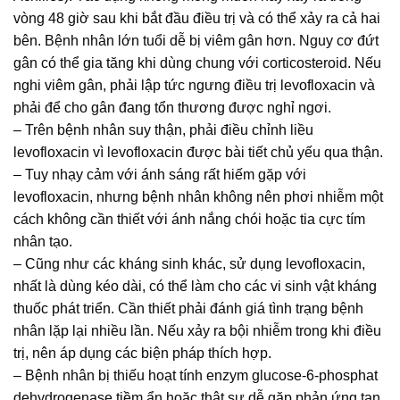
vòng 48 giờ sau khi bắt đầu điều trị và có thể xảy ra cả hai
bên. Bệnh nhân lớn tuổi dễ bị viêm gân hơn. Nguy cơ đứt
gân có thể gia tăng khi dùng chung với corticosteroid. Nếu
nghi viêm gân, phải lập tức ngưng điều trị levofloxacin và
phải để cho gân đang tổn thương được nghỉ ngơi.
– Trên bệnh nhân suy thận, phải điều chỉnh liều
levofloxacin vì levofloxacin được bài tiết chủ yếu qua thận.
– Tuy nhạy cảm với ánh sáng rất hiếm gặp với
levofloxacin, nhưng bệnh nhân không nên phơi nhiễm một
cách không cần thiết với ánh nắng chói hoặc tia cực tím
nhân tạo.
– Cũng như các kháng sinh khác, sử dụng levofloxacin,
nhất là dùng kéo dài, có thể làm cho các vi sinh vật kháng
thuốc phát triển. Cần thiết phải đánh giá tình trạng bệnh
nhân lặp lại nhiều lần. Nếu xảy ra bội nhiễm trong khi điều
trị, nên áp dụng các biện pháp thích hợp.
– Bệnh nhân bị thiếu hoạt tính enzym glucose-6-phosphat
dehydrogenase tiềm ẩn hoặc thật sự dễ gặp phản ứng tan