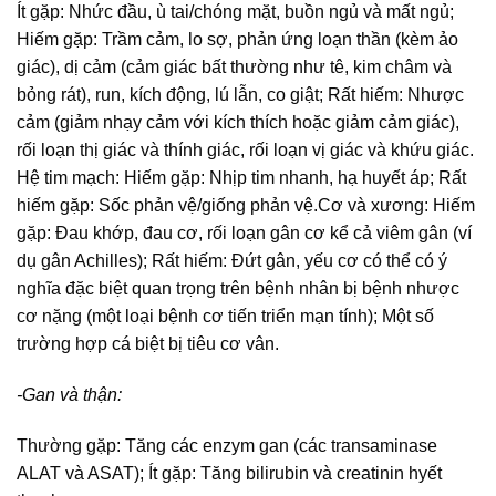
Ít gặp: Nhức đầu, ù tai/chóng mặt, buồn ngủ và mất ngủ;
Hiếm gặp: Trầm cảm, lo sợ, phản ứng loạn thần (kèm ảo
giác), dị cảm (cảm giác bất thường như tê, kim châm và
bỏng rát), run, kích động, lú lẫn, co giật; Rất hiếm: Nhược
cảm (giảm nhạy cảm với kích thích hoặc giảm cảm giác),
rối loạn thị giác và thính giác, rối loạn vị giác và khứu giác.
Hệ tim mạch: Hiếm gặp: Nhịp tim nhanh, hạ huyết áp; Rất
hiếm gặp: Sốc phản vệ/giống phản vệ.Cơ và xương: Hiếm
gặp: Ðau khớp, đau cơ, rối loạn gân cơ kể cả viêm gân (ví
dụ gân Achilles); Rất hiếm: Ðứt gân, yếu cơ có thể có ý
nghĩa đặc biệt quan trọng trên bệnh nhân bị bệnh nhược
cơ nặng (một loại bệnh cơ tiến triển mạn tính); Một số
trường hợp cá biệt bị tiêu cơ vân.
-Gan và thận:
Thường gặp: Tăng các enzym gan (các transaminase
ALAT và ASAT); Ít gặp: Tăng bilirubin và creatinin hyết