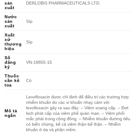
sản
DERLOBIS PHARMACEUTICALS LTD.
xuất
Nước
sản
Síp
xuất
Xuất
xứ
Síp
thương
hiệu
Số
đăng
VN-18855-15
ký
Thuốc
cần kê
Có
toa
Levofloxacin được chỉ định để điều trị các trường hợp
nhiễm khuẩn do các vi khuẩn nhạy cảm với
levofloxacin gây ra sau đây: – Viêm xoang cấp. – Ðợt
Mô tả
kịch phát cấp của viêm phế quản mạn. – Viêm phổi
ngắn
mắc phải trong cộng đồng. – Nhiễm khuẩn đường tiểu
có biến chứng, kể cả viêm thận-bể thận. – Nhiễm
khuẩn ở da và phần mềm.