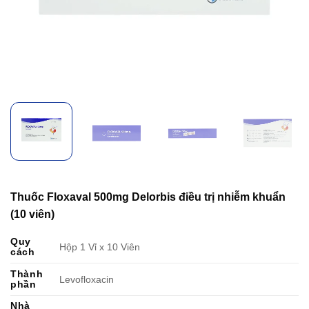
Thuốc Floxaval 500mg Delorbis điều trị nhiễm khuẩn
(10 viên)
Quy
Hộp 1 Vỉ x 10 Viên
cách
Thành
Levofloxacin
phần
Nhà