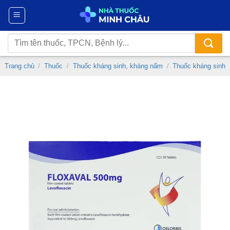
Chuyển
đến
nội
Tìm
dung
kiếm:
Trang chủ
/
Thuốc
/
Thuốc kháng sinh, kháng nấm
/
Thuốc kháng sinh