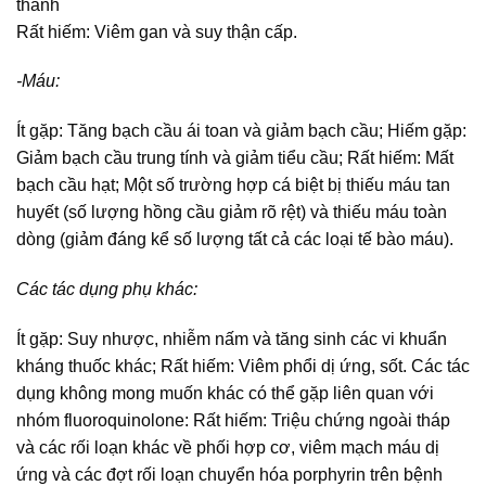
thanh
Rất hiếm: Viêm gan và suy thận cấp.
-Máu:
Ít gặp: Tăng bạch cầu ái toan và giảm bạch cầu; Hiếm gặp:
Giảm bạch cầu trung tính và giảm tiểu cầu; Rất hiếm: Mất
bạch cầu hạt; Một số trường hợp cá biệt bị thiếu máu tan
huyết (số lượng hồng cầu giảm rõ rệt) và thiếu máu toàn
dòng (giảm đáng kể số lượng tất cả các loại tế bào máu).
Các tác dụng phụ khác:
Ít gặp: Suy nhược, nhiễm nấm và tăng sinh các vi khuẩn
kháng thuốc khác; Rất hiếm: Viêm phổi dị ứng, sốt. Các tác
dụng không mong muốn khác có thể gặp liên quan với
nhóm fluoroquinolone: Rất hiếm: Triệu chứng ngoài tháp
và các rối loạn khác về phối hợp cơ, viêm mạch máu dị
ứng và các đợt rối loạn chuyển hóa porphyrin trên bệnh