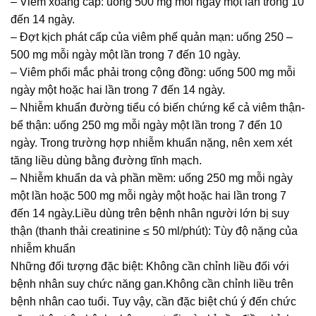
– Viêm xoang cấp: uống 500 mg mỗi ngày một lần trong 10
đến 14 ngày.
– Ðợt kịch phát cấp của viêm phế quản mạn: uống 250 –
500 mg mỗi ngày một lần trong 7 đến 10 ngày.
– Viêm phổi mắc phải trong cộng đồng: uống 500 mg mỗi
ngày một hoặc hai lần trong 7 đến 14 ngày.
– Nhiễm khuẩn đường tiểu có biến chứng kể cả viêm thận-
bể thận: uống 250 mg mỗi ngày một lần trong 7 đến 10
ngày. Trong trường hợp nhiễm khuẩn nặng, nên xem xét
tăng liều dùng bằng đường tĩnh mạch.
– Nhiễm khuẩn da và phần mềm: uống 250 mg mỗi ngày
một lần hoặc 500 mg mỗi ngày một hoặc hai lần trong 7
đến 14 ngày.Liều dùng trên bệnh nhân người lớn bị suy
thận (thanh thải creatinine ≤ 50 ml/phút): Tùy độ nặng của
nhiễm khuẩn
Những đối tượng đặc biệt: Không cần chỉnh liều đối với
bệnh nhân suy chức năng gan.Không cần chỉnh liều trên
bệnh nhân cao tuổi. Tuy vậy, cần đặc biệt chú ý đến chức