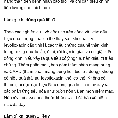
năng thận trên bệnh nhân cao tuổi, và chỉ cần điều chỉnh
liều lượng cho thích hợp.
Làm gì khi dùng quá liều?
Theo các nghiên cứu về độc tính trên động vật, các dấu
hiệu quan trọng nhất có thể thấy sau khi quá liều
levofloxacin cấp tính là các triệu chứng của hệ thần kinh
trung ương như lú lẫn, ù tai, rối loạn tri giác và co giật kiểu
động kinh. Nếu xảy ra quá liều có ý nghĩa, nên điều trị triệu
chứng. Thẩm phân máu, bao gồm thẩm phân màng bụng
và CAPD (thẩm phân màng bụng liên tục lưu động), không
có hiệu quả thải trừ levofloxacin khỏi cơ thể. Không có
thuốc giải độc đặc hiệu.Nếu uống quá liều, có thể xảy ra
các phản ứng tiêu hóa như buồn nôn và ăn mòn niêm mạc.
Nên rửa ruột và dùng thuốc kháng-acid để bảo vệ niêm
mạc dạ dày.
Làm gì khi quên 1 liều?