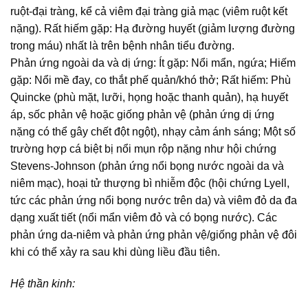
ruột-đại tràng, kể cả viêm đại tràng giả mạc (viêm ruột kết
nặng). Rất hiếm gặp: Hạ đường huyết (giảm lượng đường
trong máu) nhất là trên bệnh nhân tiểu đường.
Phản ứng ngoài da và dị ứng: Ít gặp: Nổi mẩn, ngứa; Hiếm
gặp: Nổi mề đay, co thắt phế quản/khó thở; Rất hiếm: Phù
Quincke (phù mặt, lưỡi, họng hoặc thanh quản), hạ huyết
áp, sốc phản vệ hoặc giống phản vệ (phản ứng dị ứng
nặng có thể gây chết đột ngột), nhạy cảm ánh sáng; Một số
trường hợp cá biệt bị nổi mụn rộp nặng như hội chứng
Stevens-Johnson (phản ứng nổi bọng nước ngoài da và
niêm mạc), hoại tử thượng bì nhiễm độc (hội chứng Lyell,
tức các phản ứng nổi bọng nước trên da) và viêm đỏ da đa
dạng xuất tiết (nổi mẩn viêm đỏ và có bọng nước). Các
phản ứng da-niêm và phản ứng phản vệ/giống phản vệ đôi
khi có thể xảy ra sau khi dùng liều đầu tiên.
Hệ thần kinh: