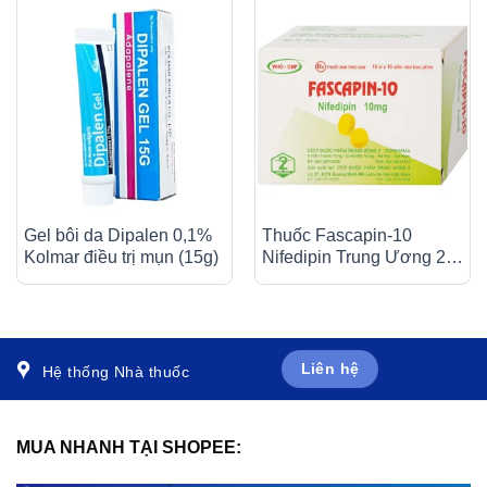
Gel bôi da Dipalen 0,1%
Thuốc Fascapin-10
Kolmar điều trị mụn (15g)
Nifedipin Trung Ương 2
dự phòng đau thắt ngực,
cao huyết áp (10 vỉ x 10
viên)
Liên hệ
Hệ thống Nhà thuốc
MUA NHANH TẠI SHOPEE: