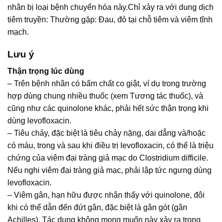
nhân bị loại bệnh chuyển hóa này.Chỉ xảy ra với dung dịch
tiêm truyền: Thường gặp: Ðau, đỏ tại chỗ tiêm và viêm tĩnh
mạch.
Lưu ý
Thận trọng lúc dùng
– Trên bệnh nhân có bẩm chất co giật, ví dụ trong trường
hợp dùng chung nhiều thuốc (xem Tương tác thuốc), và
cũng như các quinolone khác, phải hết sức thận trọng khi
dùng levofloxacin.
– Tiêu chảy, đặc biệt là tiêu chảy nặng, dai dẳng và/hoặc
có máu, trong và sau khi điều trị levofloxacin, có thể là triệu
chứng của viêm đại tràng giả mạc do Clostridium difficile.
Nếu nghi viêm đại tràng giả mạc, phải lập tức ngưng dùng
levofloxacin.
– Viêm gân, hạn hữu được nhận thấy với quinolone, đôi
khi có thể dẫn đến đứt gân, đặc biệt là gân gót (gân
Achilles). Tác dụng không mong muốn này xảy ra trong