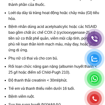
thành phần của thuốc.
Loét dạ dày tá tràng hoạt động hoặc chảy máu (GI) tiêu
hóa.
Bệnh nhân dùng acid acetylsalicylic hoặc các NSAID
bao gồm chất ức chế COX-2 (cyclooxygenase-2), có
tiền sử co thắt phế quản, viêm mũi cấp tính, polyp mũi,
phù nề loạn thần kinh mạch máu, mày đay, hoặc phản
ứng dị ứng.
Phụ nữ có thai và cho con bú.
Rối loạn chức năng gan nặng (albumin huyết thanh <
25 g/l hoặc điểm số Child-Pugh 210).
Độ thanh thải creatinin < 30ml/phút.
Trẻ em và thanh thiếu niên dưới 16 tuổi.
Bệnh viêm ruột.
Suy tim sung huyết (NYHAII-IV).