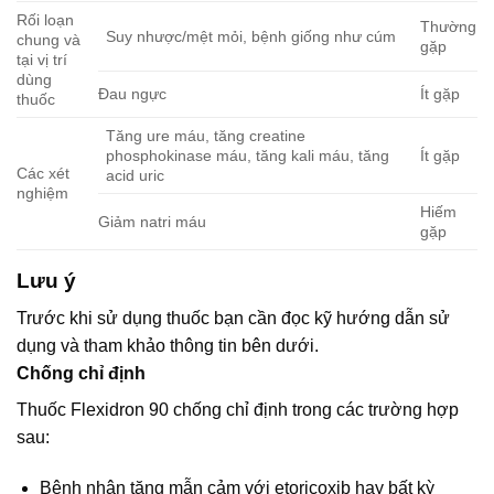
Rối loạn
Thường
Suy nhược/mệt mỏi, bệnh giống như cúm
chung và
gặp
tại vị trí
dùng
Đau ngực
Ít gặp
thuốc
Tăng ure máu, tăng creatine
phosphokinase máu, tăng kali máu, tăng
Ít gặp
Các xét
acid uric
nghiệm
Hiếm
Giảm natri máu
gặp
Lưu ý
Trước khi sử dụng thuốc bạn cần đọc kỹ hướng dẫn sử
dụng và tham khảo thông tin bên dưới.
Chống chỉ định
Thuốc Flexidron 90 chống chỉ định trong các trường hợp
sau:
Bệnh nhân tăng mẫn cảm với etoricoxib hay bất kỳ