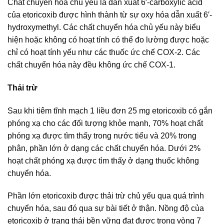
Chất chuyển hóa chủ yếu là dẫn xuất 6′-carboxylic acid
của etoricoxib được hình thành từ sự oxy hóa dẫn xuất 6′-
hydroxymethyl. Các chất chuyển hóa chủ yếu này biểu
hiện hoặc không có hoạt tính có thể đo lường được hoặc
chỉ có hoạt tính yếu như các thuốc ức chế COX-2. Các
chất chuyển hóa này đều không ức chế COX-1.
Thải trừ
Sau khi tiêm tĩnh mạch 1 liều đơn 25 mg etoricoxib có gắn
phóng xạ cho các đối tượng khỏe mạnh, 70% hoạt chất
phóng xạ được tìm thấy trong nước tiểu và 20% trong
phân, phần lớn ở dạng các chất chuyển hóa. Dưới 2%
hoạt chất phóng xạ được tìm thấy ở dạng thuốc không
chuyển hóa.
Phần lớn etoricoxib được thải trừ chủ yếu qua quá trình
chuyển hóa, sau đó qua sự bài tiết ở thận. Nồng độ của
etoricoxib ở trạng thái bền vững đạt được trong vòng 7