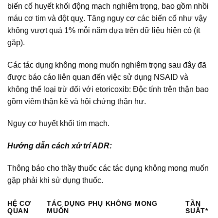
biến cố huyết khối động mạch nghiêm trọng, bao gồm nhồi
máu cơ tim và đột quỵ. Tăng nguy cơ các biến cố như vậy
không vượt quá 1% mỗi năm dựa trên dữ liệu hiện có (ít
gặp).
Các tác dụng không mong muốn nghiêm trọng sau đây đã
được báo cáo liên quan đến việc sử dụng NSAID và
không thể loại trừ đối với etoricoxib: Độc tính trên thận bao
gồm viêm thận kẽ và hội chứng thận hư.
Nguy cơ huyết khối tim mạch.
Hướng dẫn cách xử trí ADR:
Thông báo cho thầy thuốc các tác dụng không mong muốn
gặp phải khi sử dụng thuốc.
HỆ CƠ
TÁC DỤNG PHỤ KHÔNG MONG
TẦN
QUAN
MUỐN
SUẤT*