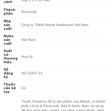
Hộp 3 Vỉ x 10 Viên
cách
Thành
Etoricoxib
phần
Nhà
sản
Công ty TNHH Abbott Healthcare Việt Nam
xuất
Nước
sản
Việt Nam
xuất
Xuất
xứ
Hoa Kỳ
thương
hiệu
Số
đăng
VD-21837-14
ký
Thuốc
cần kê
Có
toa
Thuốc Flexidron 90 là sản phẩm của Abbott, có thành
phần chính là Etoricoxib. Đây là thuốc được sử dụng
để làm giảm triệu chứng của viêm xương khớp, viêm