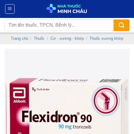
Chuyển
đến
nội
Tìm
dung
kiếm:
Trang chủ
/
Thuốc
/
Cơ - xương - khớp
/
Thuốc xương khớp