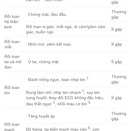
gặp
Thường
Chóng mặt, đau đầu
Rối loạn
gặp
hệ thần
Rối loạn vị giác, mất ngủ, dị cảm/giảm cảm
kinh
Ít gặp
giác, buồn ngủ
Rối loạn
Nhìn mờ, viêm kết mạc
Ít gặp
mắt
Rối loạn
tai và mê
Ù tai, chóng mặt
Ít gặp
đạo
Thường
‡
Đánh trống ngực, loạn nhịp tim
gặp
Rối loạn
‡
Rung tâm nhĩ, nhịp tim nhanh
, suy tim
tim
sung huyết, thay đổi ECG không đặc hiệu,
Ít gặp
‡
§
đau thắt ngực
, nhồi máu cơ tim
Thường
Tăng huyết áp
gặp
Rối loạn
§
Đỏ bừng, tai biến mạch máu não
, cơn
mạch