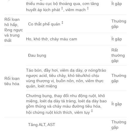
thiếu máu cục bộ thoáng qua, cơn tăng
Ít gặp
‡
‡
huyết áp kịch phát
, viêm mạch
Rối loạn
Thường
‡
Co thắt phế quản
hô hấp,
gặp
lồng ngực
và trung
Ho, khó thở, chảy máu cam
Ít gặp
thất
Rất
Đau bụng
thường
gặp
Táo bón, đầy hơi, viêm dạ dày, ợ nóng/trào
ngược acid, tiêu chảy, khó tiêu/khó chịu
Thường
Rối loạn
vùng thượng vị, buồn nôn, nôn, viêm thực
gặp
tiêu hóa
quản, loét miệng
Chướng bụng, thay đổi nhu động ruột, khô
miệng, loét dạ dày tá tràng, loét dạ dày bao
Ít gặp
gồm thủng và chảy máu đường tiêu hóa,
‡
hội chứng ruột kích thích, viêm tụy
Thường
Tăng ALT, AST
gặp