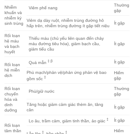
Thường
Nhiễm
Viêm phế nang
gặp
khuẩn và
nhiễm ký
Viêm dạ dày ruột, nhiễm trùng đường hô
Ít gặp
sinh trùng
hấp trên, nhiễm trùng đường ít gặp tiết niệu
Rối loạn
Thiếu máu (chủ yếu liên quan đến chảy
hệ máu
máu đường tiêu hóa), giảm bạch cầu,
Ít gặp
và bạch
giảm tiểu cầu
huyết
‡ β
Ít gặp
Quá mẫn
Rối loạn
hệ miễn
Phù mạch/phản vệ/phản ứng phản vệ bao
Hiếm
dịch
‡
gặp
gồm sốc
Rối loạn
Thường
Phù/giữ nước
chuyển
gặp
hóa và
Tăng hoặc giảm cảm giác thèm ăn, tăng
dinh
Ít gặp
cân
dưỡng
‡
Ít gặp
Lo âu, trầm cảm, giảm tinh thần, ảo giác
Rối loạn
tâm thần
Hiếm
‡
‡
Lẫn lộn
, bồn chồn