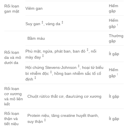
Hiếm
Rối loạn
Viêm gan
gặp
gan mật
Hiếm
‡
‡
Suy gan
, vàng da
↑
gặp
Thường
Bầm máu
gặp
‡
Phù mặt, ngứa, phát ban, ban đỏ
, nổi
Rối loạn
Ít gặp
‡
mày đay
da và mô
dưới da
‡
Hội chứng Stevens-Johnson
, hoại tử biểu
Hiếm
‡
bì nhiễm độc
, hồng ban nhiễm sắc tố cố
↑
gặp
‡
định
Rối loạn
cơ xương
Chuột rút/co thắt cơ, đau/cứng cơ xương
Ít gặp
và mô liên
kết
Rối loạn
Protein niệu, tăng creatine huyết thanh,
thận và
Ít gặp
‡
suy thận
tiết niệu