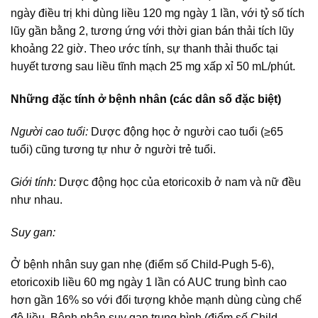
ngày điều trị khi dùng liều 120 mg ngày 1 lần, với tỷ số tích
lũy gần bằng 2, tương ứng với thời gian bán thải tích lũy
khoảng 22 giờ. Theo ước tính, sự thanh thải thuốc tại
huyết tương sau liều tĩnh mạch 25 mg xấp xỉ 50 mL/phút.
Những đặc tính ở bệnh nhân (các dân số đặc biệt)
Người cao tuổi:
Dược động học ở người cao tuổi (≥65
tuổi) cũng tương tự như ở người trẻ tuổi.
Giới tính:
Dược động học của etoricoxib ở nam và nữ đều
như nhau.
Suy gan:
Ở bệnh nhân suy gan nhẹ (điểm số Child-Pugh 5-6),
etoricoxib liều 60 mg ngày 1 lần có AUC trung bình cao
hơn gần 16% so với đối tượng khỏe mạnh dùng cùng chế
độ liều. Bệnh nhân suy gan trung bình (điểm số Child-