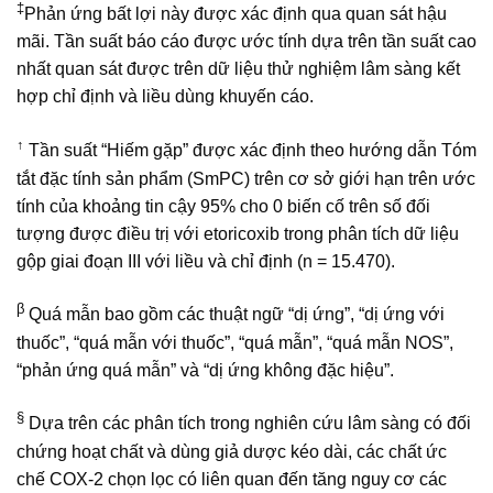
‡
Phản ứng bất lợi này được xác định qua quan sát hậu
mãi. Tần suất báo cáo được ước tính dựa trên tần suất cao
nhất quan sát được trên dữ liệu thử nghiệm lâm sàng kết
hợp chỉ định và liều dùng khuyến cáo.
↑
Tần suất “Hiếm gặp” được xác định theo hướng dẫn Tóm
tắt đặc tính sản phẩm (SmPC) trên cơ sở giới hạn trên ước
tính của khoảng tin cậy 95% cho 0 biến cố trên số đối
tượng được điều trị với etoricoxib trong phân tích dữ liệu
gộp giai đoạn III với liều và chỉ định (n = 15.470).
β
Quá mẫn bao gồm các thuật ngữ “dị ứng”, “dị ứng với
thuốc”, “quá mẫn với thuốc”, “quá mẫn”, “quá mẫn NOS”,
“phản ứng quá mẫn” và “dị ứng không đặc hiệu”.
§
Dựa trên các phân tích trong nghiên cứu lâm sàng có đối
chứng hoạt chất và dùng giả dược kéo dài, các chất ức
chế COX-2 chọn lọc có liên quan đến tăng nguy cơ các