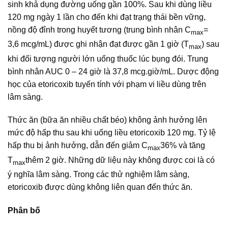
sinh khả dụng đường uống gần 100%. Sau khi dùng liều
120 mg ngày 1 lần cho đến khi đạt trạng thái bền vững,
nồng độ đỉnh trong huyết tương (trung bình nhân C
=
max
3,6 mcg/mL) được ghi nhận đạt được gần 1 giờ (T
) sau
max
khi đối tượng người lớn uống thuốc lúc bụng đói. Trung
bình nhân AUC 0 – 24 giờ là 37,8 mcg.giờ/mL. Dược động
học của etoricoxib tuyến tính với phạm vi liều dùng trên
lâm sàng.
Thức ăn (bữa ăn nhiều chất béo) không ảnh hưởng lên
mức độ hấp thu sau khi uống liều etoricoxib 120 mg. Tỷ lệ
hấp thu bị ảnh hưởng, dẫn đến giảm C
36% và tăng
max
T
thêm 2 giờ. Những dữ liệu này không được coi là có
max
ý nghĩa lâm sàng. Trong các thử nghiệm lâm sàng,
etoricoxib được dùng không liên quan đến thức ăn.
Phân bố