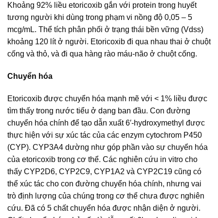
Khoảng 92% liều etoricoxib gắn với protein trong huyết
tương người khi dùng trong phạm vi nồng độ 0,05 – 5
mcg/mL. Thể tích phân phối ở trạng thái bền vững (Vdss)
khoảng 120 lít ở người. Etoricoxib đi qua nhau thai ở chuột
cống và thỏ, và đi qua hàng rào máu-não ở chuột cống.
Chuyển hóa
Etoricoxib được chuyển hóa mạnh mẽ với < 1% liều được
tìm thấy trong nước tiểu ở dạng ban đầu. Con đường
chuyển hóa chính để tạo dẫn xuất 6′-hydroxymethyl được
thực hiện với sự xúc tác của các enzym cytochrom P450
(CYP). CYP3A4 dường như góp phần vào sự chuyển hóa
của etoricoxib trong cơ thể. Các nghiên cứu in vitro cho
thấy CYP2D6, CYP2C9, CYP1A2 và CYP2C19 cũng có
thể xúc tác cho con đường chuyển hóa chính, nhưng vai
trò định lượng của chúng trong cơ thể chưa được nghiên
cứu. Đã có 5 chất chuyển hóa được nhận diện ở người.