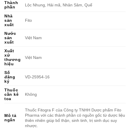
Thành
Lộc Nhung, Hải mã, Nhân Sâm, Quế
phần
Nhà
sản
Fito
xuất
Nước
sản
Việt Nam
xuất
Xuất
xứ
Việt Nam
thương
hiệu
Số
đăng
VD-25954-16
ký
Thuốc
cần kê
Không
toa
Thuốc Fitogra F của Công ty TNHH Dược phẩm Fito
Pharma với các thành phần có nguồn gốc từ dược liệu
Mô tả
ngắn
thiên nhiên giúp bổ thận, sinh tinh, trị sinh dục suy
nhược.