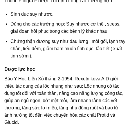
Thuốc Fitogra F được chỉ định trong các trường hợp:
Sinh dục suy nhược.
Dùng cho các trường hợp: Suy nhược cơ thể , stress,
giai đoạn hồi phục trong các bệnh lý khác nhau.
Chứng thận dương suy như đau lưng , mỏi gối, lạnh tay
chân, tiểu đêm, giảm ham muốn tình dục, tảo tiết ( xuất
tinh sớm ).
Dược lực học
Báo Y Học Liên Xô tháng 2-1954, Rexetnikova A.D giới
thiệu tác dụng của lộc nhung như sau: Lộc nhung có tác
dụng tốt đối với toàn thân, nâng cao năng lượng công tác,
giúp ăn ngủ ngon, bớt mệt mỏi, làm nhanh lành các vết
thương, tăng sức lợi niệu, tăng nhu động ruột và bao tử,
ảnh hưởng tốt đến việc chuyển hóa các chất Protid và
Glucid.