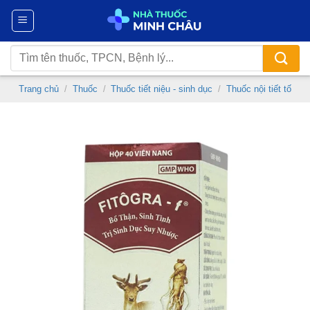
Chuyển
đến
nội
Tìm
dung
kiếm:
Trang chủ
/
Thuốc
/
Thuốc tiết niệu - sinh dục
/
Thuốc nội tiết tố