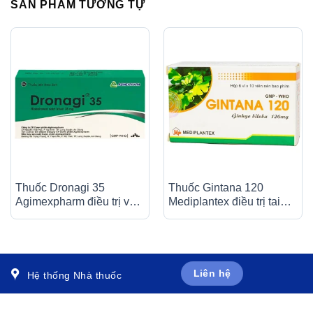
SẢN PHẨM TƯƠNG TỰ
Thuốc Dronagi 35
Thuốc Gintana 120
Agimexpharm điều trị và
Mediplantex điều trị tai
ngăn ngừa bệnh loãng
biến mạch máu não, thiểu
xương (1 vỉ x 4 viên)
năng tuần hoàn não (6 vỉ
x 10 viên)
Liên hệ
Hệ thống Nhà thuốc