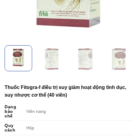
Thuốc Fitogra-f điều trị suy giảm hoạt động tình dục,
suy nhược cơ thể (40 viên)
Dạng
bào
Viên nang
chế
Quy
Hộp
cách