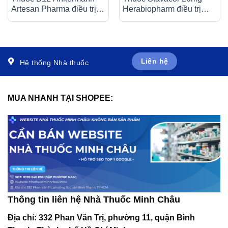
Artesan Pharma điều trị
Herabiopharm điều trị
các bệnh thiếu máu, đau
tăng cholesterol máu (3 vỉ
dây thần kinh (2 vỉ x 25
x 10 viên)
viên)
Liên hệ
Hệ thống Nhà thuốc
MUA NHANH TẠI SHOPEE:
Thông tin liên hệ Nhà Thuốc Minh Châu
Địa chỉ:
332 Phan Văn Trị, phường 11, quận Bình