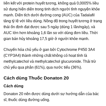
liên kết với protein huyết tương, không quá 0,0005% liều
sử dụng hiện diện trong tinh dịch người tình nguyện khỏe
mạnh. Diện tích dưới đường cong (AUC) của Tadalafil
tăng tỷ lệ với liều dùng. Nồng độ trong huyết tương ở trạng
thái ổn định đạt được sau 5 ngày (dùng 1 lần/ngày), và
AUC lớn hơn khoảng 1,6 lần so với dùng đơn liều. Thời
gian bán hủy khoảng 17,5 giờ ở người khỏe mạnh.
Chuyển hóa chủ yếu ở gan bởi Cytochrome P450 3A4
(CYP3A4) thành những chất không có hoạt tính là
methylcatechol và methylcatechol glucuronide. Thải trừ
chủ yếu qua phân (61%), qua nước tiểu (36%).
Cách dùng Thuốc Donaton 20
Cách dùng
Donaton 20 nên được dùng dưới sự hướng dẫn của bác
sĩ, thuốc dùng đường uống.