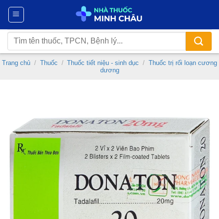
Chuyển
đến
nội
Tìm
dung
kiếm:
Trang chủ
/
Thuốc
/
Thuốc tiết niệu - sinh dục
/
Thuốc trị rối loạn cương
dương