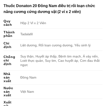
Thuốc Donaton 20 Đông Nam điều trị rối loạn chức
năng cương cứng dương vật (2 vỉ x 2 viên)
Quy
Hộp 2 Vỉ x 2 Viên
cách
Thành
Tadalafil
phần
Chỉ
Liệt dương, Rối loạn cương dương, Yếu sinh lý
định
Suy thận, Huyết áp thấp, Bệnh tim mạch, Á vảy nến,
Chống
chỉ
Loét thực quản, Suy tim, Cao huyết áp, Cơn đau thắt
định
ngực
Nhà
sản
Đông Nam
xuất
Nước
sản
Việt Nam
xuất
Xuất
xứ