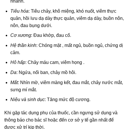
nhanh.
Tiêu hóa
: Tiêu chảy, khô miệng, khó nuốt, viêm thực
quản, hồi lưu dạ dày thực quản, viêm dạ dày, buồn nôn,
nôn, đau bụng dưới.
Cơ xương
: Đau khớp, đau cổ.
Hệ thần kinh
: Chóng mặt , mất ngủ, buồn ngủ, chứng dị
cảm.
Hô hấp
: Chảy máu cam, viêm họng .
Da
: Ngứa, nổi ban, chảy mồ hôi.
Mắt
: Nhìn mờ, viêm màng kết, đau mắt, chảy nước mắt,
sưng mí mắt.
Niệu và sinh dục
: Tăng mức độ cương.
Khi gặp tác dụng phụ của thuốc, cần ngưng sử dụng và
thông báo cho bác sĩ hoặc đến cơ sở y tế gần nhất để
được xử trí kịp thời.