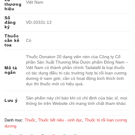
Việt Nam
thương
hiệu
Số
đăng
VD-20331-13
ký
Thuốc
cần kê
Có
toa
Thuốc Donaton 20 dạng viên nén của Công ty Cổ
phần Sản Xuất Thương Mại Dược phẩm Đông Nam –
Việt Nam có thành phần chính Tadalafil là loại thuốc
Mô tả
ngắn
có tác dụng điều trị các trường hợp bị rối loạn cương
dương ở nam giới, cần có hoạt động kích thích tình
dục thì thuốc mới có hiệu quả.
Sản phẩm này chỉ bán khi có chỉ định của bác sĩ, mọi
Lưu ý
thông tin trên Website chỉ mang tính chất tham khảo.
Danh mục:
Thuốc
,
Thuốc tiết niệu - sinh dục
,
Thuốc trị rối loạn cương
dương