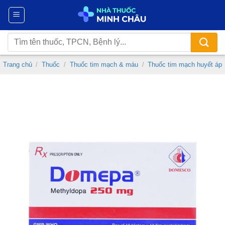
Chuyển
đến
nội
Tìm
dung
kiếm:
Trang chủ
/
Thuốc
/
Thuốc tim mạch & máu
/
Thuốc tim mạch huyết áp