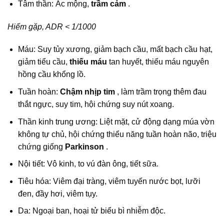
Tâm thần: Ác mộng,
trầm cảm
.
Hiếm gặp, ADR < 1/1000
Máu: Suy tủy xương, giảm bạch cầu, mất bạch cầu hạt,
giảm tiểu cầu,
thiếu máu
tan huyết, thiếu máu nguyên
hồng cầu khổng lồ.
Tuần hoàn:
Chậm nhịp tim
, làm trầm trọng thêm đau
thắt ngực, suy tim, hội chứng suy nút xoang.
Thần kinh trung ương: Liệt mặt, cử động dạng múa vờn
không tự chủ, hội chứng thiểu năng tuần hoàn não, triệu
chứng giống
Parkinson
.
Nội tiết: Vô kinh, to vú đàn ông, tiết sữa.
Tiêu hóa: Viêm đại tràng, viêm tuyến nước bọt, lưỡi
đen, đầy hơi, viêm tụy.
Da: Ngoại ban, hoại tử biểu bì nhiễm độc.