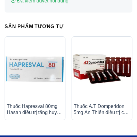
Đã kiểm duyệt nội dung
SẢN PHẨM TƯƠNG TỰ
Thuốc Hapresval 80mg
Thuốc A.T Domperidon
Hasan điều trị tăng huyết
5mg An Thiên điều trị các
áp nguyên phát (10 vỉ x
trường hợp buồn nôn và
10 viên)
nôn (30 ống)