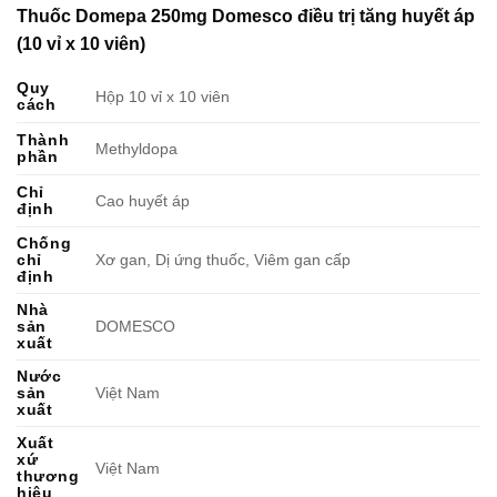
Thuốc Domepa 250mg Domesco điều trị tăng huyết áp
(10 vỉ x 10 viên)
Quy
Hộp 10 vỉ x 10 viên
cách
Thành
Methyldopa
phần
Chỉ
Cao huyết áp
định
Chống
chỉ
Xơ gan, Dị ứng thuốc, Viêm gan cấp
định
Nhà
sản
DOMESCO
xuất
Nước
sản
Việt Nam
xuất
Xuất
xứ
Việt Nam
thương
hiệu