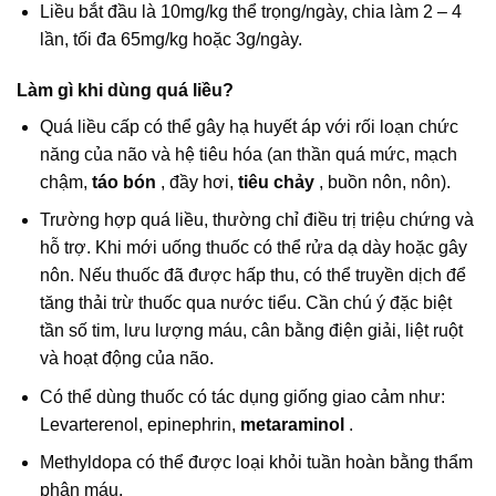
Liều bắt đầu là 10mg/kg thể trọng/ngày, chia làm 2 – 4
lần, tối đa 65mg/kg hoặc 3g/ngày.
Làm gì khi dùng quá liều?
Quá liều cấp có thể gây hạ huyết áp với rối loạn chức
năng của não và hệ tiêu hóa (an thần quá mức, mạch
chậm,
táo bón
, đầy hơi,
tiêu chảy
, buồn nôn, nôn).
Trường hợp quá liều, thường chỉ điều trị triệu chứng và
hỗ trợ. Khi mới uống thuốc có thể rửa dạ dày hoặc gây
nôn. Nếu thuốc đã được hấp thu, có thể truyền dịch để
tăng thải trừ thuốc qua nước tiểu. Cần chú ý đặc biệt
tần số tim, lưu lượng máu, cân bằng điện giải, liệt ruột
và hoạt động của não.
Có thể dùng thuốc có tác dụng giống giao cảm như:
Levarterenol, epinephrin,
metaraminol
.
Methyldopa có thể được loại khỏi tuần hoàn bằng thẩm
phân máu.