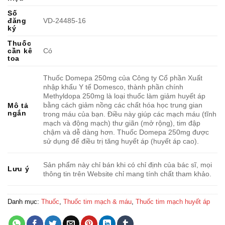
Số
đăng
VD-24485-16
ký
Thuốc
cần kê
Có
toa
Thuốc Domepa 250mg của Công ty Cổ phần Xuất
nhập khẩu Y tế Domesco, thành phần chính
Methyldopa 250mg là loại thuốc làm giảm huyết áp
bằng cách giảm nồng các chất hóa học trung gian
Mô tả
ngắn
trong máu của bạn. Điều này giúp các mạch máu (tĩnh
mạch và động mạch) thư giãn (mở rộng), tim đập
chậm và dễ dàng hơn. Thuốc Domepa 250mg được
sử dụng để điều trị tăng huyết áp (huyết áp cao).
Sản phẩm này chỉ bán khi có chỉ định của bác sĩ, mọi
Lưu ý
thông tin trên Website chỉ mang tính chất tham khảo.
Danh mục:
Thuốc
,
Thuốc tim mạch & máu
,
Thuốc tim mạch huyết áp