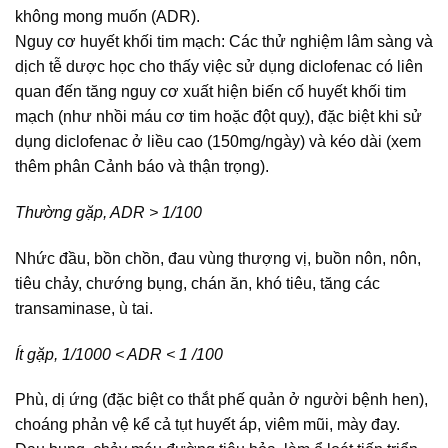
không mong muốn (ADR).
Nguy cơ huyết khối tim mạch: Các thử nghiệm lâm sàng và
dịch tễ dược học cho thấy việc sử dụng diclofenac có liên
quan đến tăng nguy cơ xuất hiện biến cố huyết khối tim
mạch (như nhồi máu cơ tim hoặc đột quỵ), đặc biệt khi sử
dụng diclofenac ở liều cao (150mg/ngày) và kéo dài (xem
thêm phân Cảnh báo và thận trọng).
Thường gặp, ADR > 1/100
Nhức đầu, bồn chồn, đau vùng thượng vị, buồn nôn, nôn,
tiêu chảy, chướng bụng, chán ăn, khó tiêu, tăng các
transaminase, ù tai.
Ít gặp, 1/1000 < ADR < 1 /100
Phù, dị ứng (đặc biệt co thắt phế quản ở người bệnh hen),
choáng phản vệ kể cả tụt huyết áp, viêm mũi, mày đay.