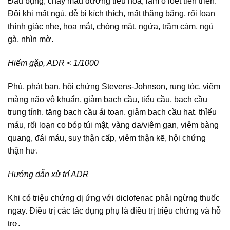
Đau bụng, chảy máu đường tiêu hỏa, làm ổ loét tiến triển.
Đôi khi mất ngủ, dễ bị kích thích, mất thăng băng, rối loạn
thính giác nhẹ, hoa mắt, chóng mặt, ngứa, trầm cảm, ngủ
gà, nhìn mờ.
Hiếm gặp, ADR < 1/1000
Phù, phát ban, hội chứng Stevens-Johnson, rụng tóc, viêm
màng não vô khuẩn, giảm bạch cầu, tiểu cầu, bạch cầu
trung tính, tăng bạch cầu ái toan, giảm bạch cầu hạt, thỉếu
máu, rối loạn co bóp túi mật, vàng da/viêm gan, viêm bàng
quang, đái máu, suy thận cấp, viêm thận kẽ, hội chứng
thận hư.
Hướng dẫn xử trí ADR
Khi có triệu chứng dị ứng với diclofenac phải ngừng thuốc
ngay. Điều trị các tác dụng phụ là điều trị triệu chứng và hỗ
trợ.