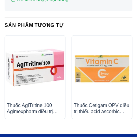
SẢN PHẨM TƯƠNG TỰ
Thuốc AgiTritine 100
Thuốc Cetigam OPV điều
Agimexpharm điều trị
trị thiếu acid ascorbic
chứng đau do rối loạn
(bệnh Scorbut), tăng
chức năng của ống tiêu
cường sức đề kháng cho
hóa và đường mật (10 vỉ
cơ thể (20 ống x 10ml)
x 10 viên)