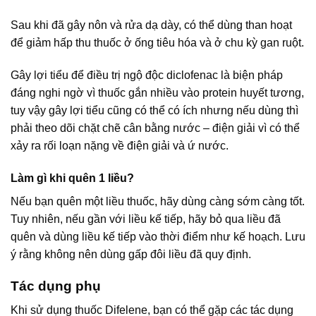
Sau khi đã gây nôn và rửa dạ dày, có thể dùng than hoạt
để giảm hấp thu thuốc ở ống tiêu hóa và ở chu kỳ gan ruột.
Gây lợi tiểu để điều trị ngộ độc diclofenac là biện pháp
đáng nghi ngờ vì thuốc gắn nhiều vào protein huyết tương,
tuy vậy gây lợi tiểu cũng có thể có ích nhưng nếu dùng thì
phải theo dõi chặt chẽ cân bằng nước – điện giải vì có thể
xảy ra rối loạn nặng về điện giải và ứ nước.
Làm gì khi quên 1 liều?
Nếu bạn quên một liều thuốc, hãy dùng càng sớm càng tốt.
Tuy nhiên, nếu gần với liều kế tiếp, hãy bỏ qua liều đã
quên và dùng liều kế tiếp vào thời điểm như kế hoạch. Lưu
ý rằng không nên dùng gấp đôi liều đã quy định.
Tác dụng phụ
Khi sử dụng thuốc Difelene, bạn có thể gặp các tác dụng