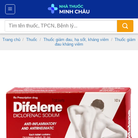
Chuyển
đến
nội
Tìm
dung
kiếm:
Trang chủ
/
Thuốc
/
Thuốc giảm đau, hạ sốt, kháng viêm
/
Thuốc giảm
đau kháng viêm