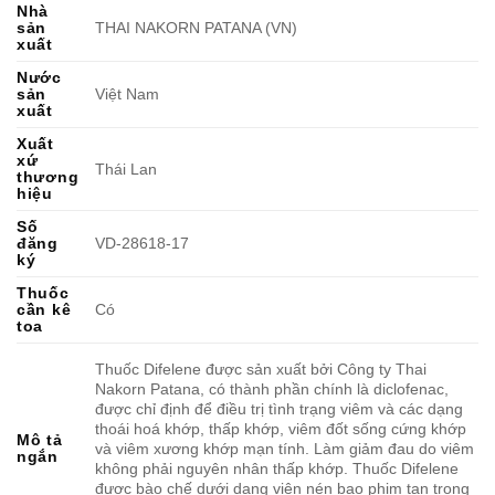
Nhà
sản
THAI NAKORN PATANA (VN)
xuất
Nước
sản
Việt Nam
xuất
Xuất
xứ
Thái Lan
thương
hiệu
Số
đăng
VD-28618-17
ký
Thuốc
cần kê
Có
toa
Thuốc Difelene được sản xuất bởi Công ty Thai
Nakorn Patana, có thành phần chính là diclofenac,
được chỉ định để điều trị tình trạng viêm và các dạng
thoái hoá khớp, thấp khớp, viêm đốt sống cứng khớp
Mô tả
và viêm xương khớp mạn tính. Làm giảm đau do viêm
ngắn
không phải nguyên nhân thấp khớp. Thuốc Difelene
được bào chế dưới dạng viên nén bao phim tan trong