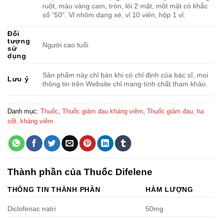
ruột, màu vàng cam, tròn, lòi 2 mặt, một mặt có khắc
số “50”. Vỉ nhôm dạng xé, vỉ 10 viên, hộp 1 vỉ.
Đối
tượng
Người cao tuổi
sử
dụng
Sản phẩm này chỉ bán khi có chỉ định của bác sĩ, mọi
Lưu ý
thông tin trên Website chỉ mang tính chất tham khảo.
Danh mục:
Thuốc
,
Thuốc giảm đau kháng viêm
,
Thuốc giảm đau, hạ
sốt, kháng viêm
Thành phần của Thuốc Difelene
THÔNG TIN THÀNH PHẦN
HÀM LƯỢNG
Diclofenac natri
50mg