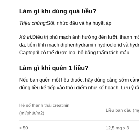
Làm gì khi dùng quá liều?
Triệu chứng:
Sốt, nhức đầu và hạ huyết áp.
Xử trí:
Điều trị phù mạch ảnh hưởng đến lưỡi, thanh m
da, tiêm tĩnh mạch diphenhydramin hydroclorid và hydr
Captopril có thể được loại bỏ bằng thẩm tách máu.
Làm gì khi quên 1 liều?
Nếu bạn quên một liều thuốc, hãy dùng càng sớm càng t
dùng liều kế tiếp vào thời điểm như kế hoạch. Lưu ý r
Hệ số thanh thải creatinin
Liều ban đầu (m
(ml/phút/m2)
< 50
12,5 mg x 3