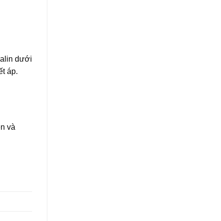
alin dưới
ết áp.
ên và