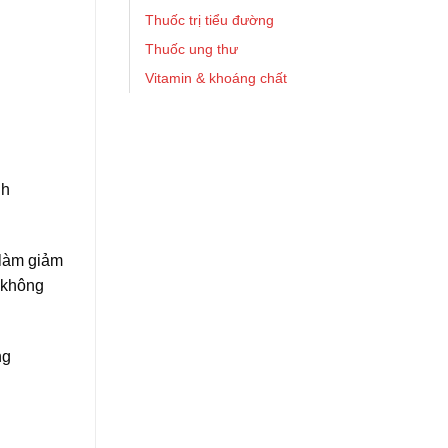
Thuốc trị tiểu đường
Thuốc ung thư
Vitamin & khoáng chất
nh
 làm giảm
 không
ng