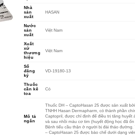
Nhà
sản
HASAN
xuất
Nước
sản
Việt Nam
xuất
Xuất
xứ
Việt Nam
thương
hiệu
Số
đăng
VD-19180-13
ký
Thuốc
cần kê
Có
toa
Thuốc DH – CaptoHasan 25 được sản xuất bởi
TNHH Hasan Dermapharm, có thành phần chín
Captopril, được chỉ định để điều trị tăng huyết 
Mô tả
ngắn
và sau nhồi máu cơ tim (huyết động học đã ổn 
Bệnh tiểu cầu thận ở người bị đái tháo đường
– CaptoHasan 25 được bào chế dưới dạng viê