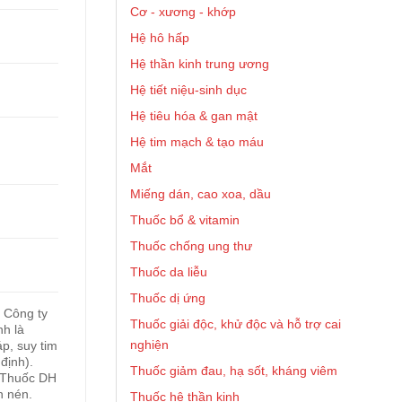
Cơ - xương - khớp
Hệ hô hấp
Hệ thần kinh trung ương
Hệ tiết niệu-sinh dục
Hệ tiêu hóa & gan mật
Hệ tim mạch & tạo máu
Mắt
Miếng dán, cao xoa, dầu
Thuốc bổ & vitamin
Thuốc chống ung thư
Thuốc da liễu
Thuốc dị ứng
 Công ty
Thuốc giải độc, khử độc và hỗ trợ cai
h là
nghiện
áp, suy tim
định).
Thuốc giảm đau, hạ sốt, kháng viêm
. Thuốc DH
n nén.
Thuốc hệ thần kinh