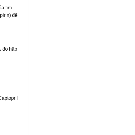
ủa tim
pirin) để
% độ hấp
aptopril