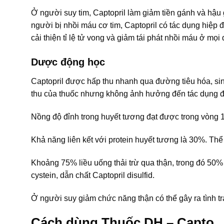
Ở người suy tim, Captopril làm giảm tiền gánh và hậu 
người bị nhồi máu cơ tim, Captopril có tác dụng hiệp đ
cải thiện tỉ lệ tử vong và giảm tái phát nhồi máu ở mọi độ
Dược động học
Captopril được hấp thu nhanh qua đường tiêu hóa, si
thu của thuốc nhưng không ảnh hưởng đến tác dụng điề
Nồng độ đỉnh trong huyết tương đạt được trong vòng 1 
Khả năng liên kết với protein huyết tương là 30%. Thể t
Khoảng 75% liều uống thải trừ qua thận, trong đó 50%
cystein, dẫn chất Captopril disulfid.
Ở người suy giảm chức năng thận có thể gây ra tình trạ
Cách dùng Thuốc DH – Capto