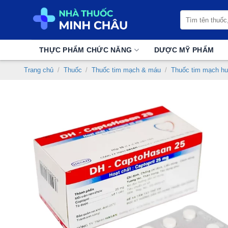
Chuyển
Tìm
đến
kiếm:
nội
dung
THỰC PHẨM CHỨC NĂNG
DƯỢC MỸ PHẨM
Trang chủ
/
Thuốc
/
Thuốc tim mạch & máu
/
Thuốc tim mạch hu