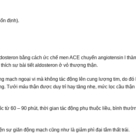
ổn định).
naldosteron bằng cách ức chế men ACE chuyển angiotensin l thà
thích sự bài tiết aldosteron ở vỏ thượng thận.
ng mạch ngoại vi mà không tác động lên cung lượng tim, do đó
ng. Tưới máu thận được duy trì hay tăng nhẹ, mức lọc cầu thận
c từ 60 – 90 phút, thời gian tác động phụ thuộc liều, bình thườ
ện sự giãn động mạch cũng như là giảm phì đại tâm thất trái.