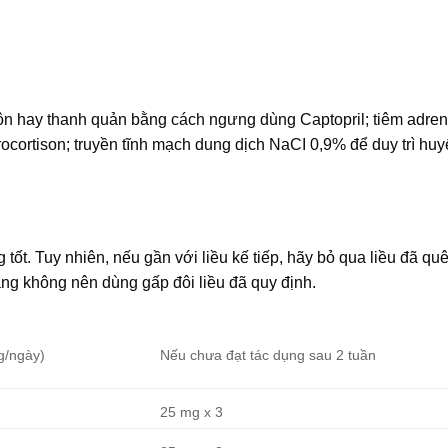
ôn hay thanh quản bằng cách ngưng dùng Captopril; tiêm adren
ocortison; truyền tĩnh mạch dung dịch NaCI 0,9% để duy trì huy
ốt. Tuy nhiên, nếu gần với liều kế tiếp, hãy bỏ qua liều đã qu
ằng không nên dùng gấp đôi liều đã quy định.
g/ngày)
Nếu chưa đạt tác dụng sau 2 tuần
25 mg x 3