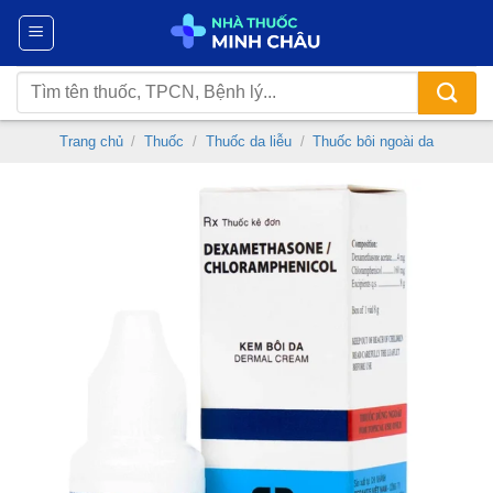
Chuyển
đến
nội
Tìm
dung
kiếm:
Trang chủ
/
Thuốc
/
Thuốc da liễu
/
Thuốc bôi ngoài da