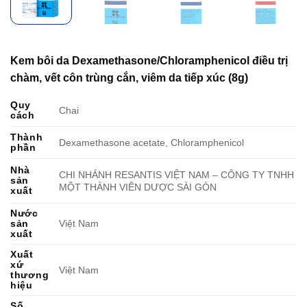
Kem bôi da Dexamethasone/Chloramphenicol điều trị
chàm, vết côn trùng cắn, viêm da tiếp xúc (8g)
Quy
Chai
cách
Thành
Dexamethasone acetate, Chloramphenicol
phần
Nhà
CHI NHÁNH RESANTIS VIỆT NAM – CÔNG TY TNHH
sản
MỘT THÀNH VIÊN DƯỢC SÀI GÒN
xuất
Nước
sản
Việt Nam
xuất
Xuất
xứ
Việt Nam
thương
hiệu
Số