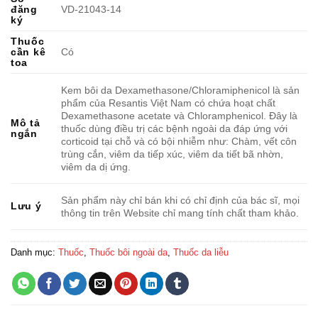
đăng
VD-21043-14
ký
Thuốc
cần kê
Có
toa
Kem bôi da Dexamethasone/Chloramiphenicol là sản
phẩm của Resantis Việt Nam có chứa hoạt chất
Dexamethasone acetate và Chloramphenicol. Đây là
Mô tả
thuốc dùng điều trị các bệnh ngoài da đáp ứng với
ngắn
corticoid tại chỗ và có bội nhiễm như: Chàm, vết côn
trùng cắn, viêm da tiếp xúc, viêm da tiết bã nhờn,
viêm da dị ứng.
Sản phẩm này chỉ bán khi có chỉ định của bác sĩ, mọi
Lưu ý
thông tin trên Website chỉ mang tính chất tham khảo.
Danh mục:
Thuốc
,
Thuốc bôi ngoài da
,
Thuốc da liễu