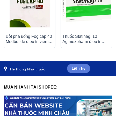
Bột pha uống Fogicap 40
Thuốc Statinagi 10
Medbolide điều trị viêm
Agimexpharm điều trị
loét dạ dày, đường tiêu
tăng cholesterol máu,
hóa (20 gói)
giảm nguy cơ nhồi máu
cơ tim (6 vỉ x 10 viên)
Liên hệ
Hệ thống Nhà thuốc
MUA NHANH TẠI SHOPEE: