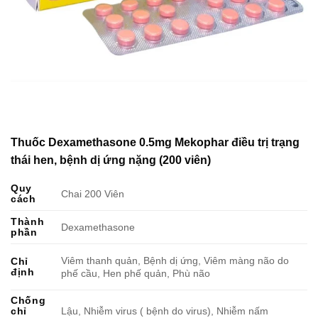
Thuốc Dexamethasone 0.5mg Mekophar điều trị trạng
thái hen, bệnh dị ứng nặng (200 viên)
Quy
Chai 200 Viên
cách
Thành
Dexamethasone
phần
Viêm thanh quản, Bệnh dị ứng, Viêm màng não do
Chỉ
định
phế cầu, Hen phế quản, Phù não
Chống
chỉ
Lậu, Nhiễm virus ( bệnh do virus), Nhiễm nấm