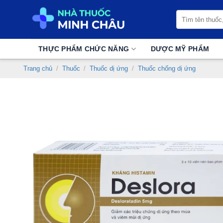
Chuyển
Tìm
đến
kiếm:
nội
dung
THỰC PHẨM CHỨC NĂNG
DƯỢC MỸ PHẨM
Trang chủ
/
Thuốc
/
Thuốc dị ứng
/
Thuốc chống dị ứng