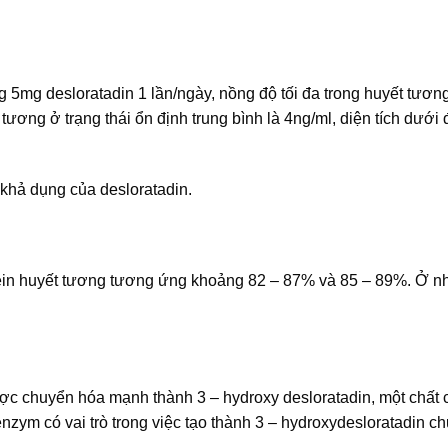
5mg desloratadin 1 lần/ngày, nồng độ tối đa trong huyết tương
tương ở trạng thái ổn định trung bình là 4ng/ml, diện tích dướ
hả dụng của desloratadin.
otein huyết tương tương ứng khoảng 82 – 87% và 85 – 89%. Ở 
ược chuyển hóa mạnh thành 3 – hydroxy desloratadin, một chất
nzym có vai trò trong việc tạo thành 3 – hydroxydesloratadin 