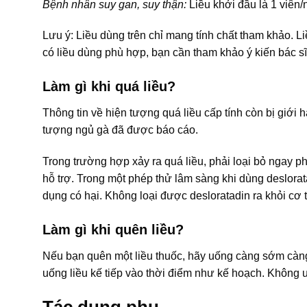
Bệnh nhân suy gan, suy thận:
Liều khởi đầu là 1 viên
Lưu ý: Liều dùng trên chỉ mang tính chất tham khảo. L
có liều dùng phù hợp, bạn cần tham khảo ý kiến bác sĩ
Làm gì khi quá liều?
Thông tin về hiện tượng quá liều cấp tính còn bị giới
tượng ngủ gà đã được báo cáo.
Trong trường hợp xảy ra quá liều, phải loại bỏ ngay ph
hỗ trợ. Trong một phép thử lâm sàng khi dùng deslorat
dụng có hại. Không loại được desloratadin ra khỏi cơ
Làm gì khi quên liều?
Nếu bạn quên một liều thuốc, hãy uống càng sớm càng t
uống liều kế tiếp vào thời điểm như kế hoạch. Không u
Tác dụng phụ