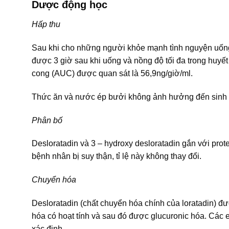
Dược động học
Hấp thu
Sau khi cho những người khỏe mạnh tình nguyện uống 
được 3 giờ sau khi uống và nồng độ tối đa trong huyết 
cong (AUC) được quan sát là 56,9ng/giờ/ml.
Thức ăn và nước ép bưởi không ảnh hưởng đến sinh k
Phân bố
Desloratadin và 3 – hydroxy desloratadin gắn với pr
bệnh nhân bị suy thận, tỉ lệ này không thay đổi.
Chuyển hóa
Desloratadin (chất chuyển hóa chính của loratadin) đ
hóa có hoạt tính và sau đó được glucuronic hóa. Các e
xác định.