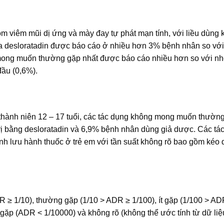
ồm viêm mũi dị ứng và mày đay tự phát mạn tính, với liều dùng
a desloratadin được báo cáo ở nhiều hơn 3% bệnh nhân so vớ
 mong muốn thường gặp nhất được báo cáo nhiều hơn so với n
đầu (0,6%).
thành niên 12 – 17 tuổi, các tác dụng không mong muốn thườn
rị bằng desloratadin và 6,9% bệnh nhân dùng giả dược. Các tá
h lưu hành thuốc ở trẻ em với tần suất không rõ bao gồm kéo 
 ≥ 1/10), thường gặp (1/10 > ADR ≥ 1/100), ít gặp (1/100 > AD
 gặp (ADR < 1/10000) và không rõ (không thể ước tính từ dữ liệ