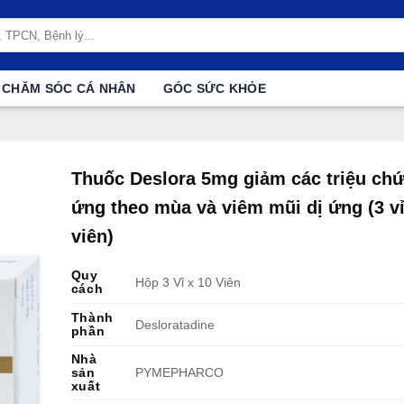
CHĂM SÓC CÁ NHÂN
GÓC SỨC KHỎE
Thuốc Deslora 5mg giảm các triệu chứ
ứng theo mùa và viêm mũi dị ứng (3 vỉ
viên)
Quy
Hộp 3 Vỉ x 10 Viên
cách
Thành
Desloratadine
phần
Nhà
sản
PYMEPHARCO
xuất