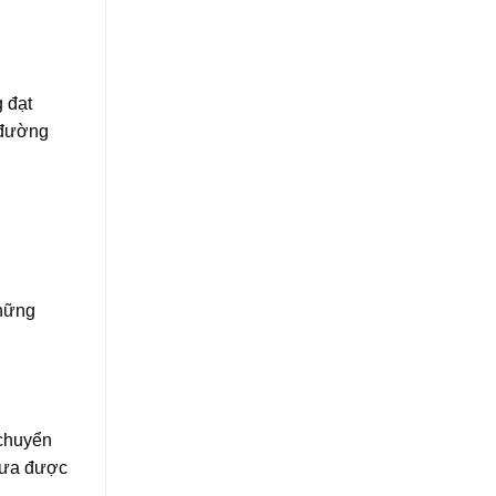
 đạt
i đường
những
 chuyển
chưa được