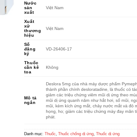
Nước
sản
Việt Nam
xuất
Xuất
xứ
Việt Nam
thương
hiệu
Số
đăng
VD-26406-17
ký
Thuốc
cần kê
Không
toa
Deslora 5mg của nhà máy dược phẩm Pymeph
thành phần chính desloratadine, là thuốc có tá
giảm các triệu chứng viêm mũi dị ứng theo mù
Mô tả
mũi dị ứng quanh năm như hắt hơi, sổ mũi, ng
ngắn
mũi, kèm kích ứng mắt, chảy nước mắt và đỏ 
họng, ho; giảm các triệu chứng mày đay mãn t
phát.
Danh mục:
Thuốc
,
Thuốc chống dị ứng
,
Thuốc dị ứng