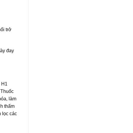
ổi trở
mày đay
n H1
. Thuốc
hóa, làm
nh thấm
 lọc các