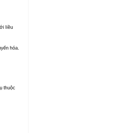
ới liều
uyển hóa.
ụ thuộc