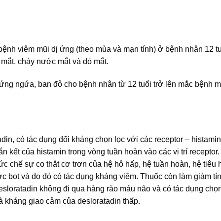
ệnh viêm mũi dị ứng (theo mùa và mạn tính) ở bệnh nhân 12 tu
g mắt, chảy nước mắt và đỏ mắt.
hứng ngứa, ban đỏ cho bệnh nhân từ 12 tuổi trở lên mắc bệnh 
adin, có tác dụng đối kháng chọn lọc với các receptor – histami
n kết của histamin trong vòng tuần hoàn vào các vị trí receptor
c chế sự co thắt cơ trơn của hệ hô hấp, hệ tuần hoàn, hệ tiêu 
ước bọt và do đó có tác dụng kháng viêm. Thuốc còn làm giảm tí
sloratadin không đi qua hàng rào máu não và có tác dụng chọn
và kháng giao cảm của desloratadin thấp.