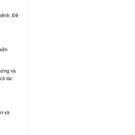
 bệnh. Để
hiện
chứng và
có tác
ên và