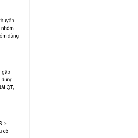
 khuyến
i nhóm
hóm dùng
g gặp
c dụng
dài QT,
R ≥
u có