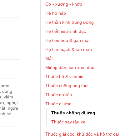
Cơ - xương - khớp
Hệ hô hấp
Hệ thần kinh trung ương
Hệ tiết niệu-sinh dục
Hệ tiêu hóa & gan mật
Hệ tim mạch & tạo máu
Mắt
Miếng dán, cao xoa, dầu
Thuốc bổ & vitamin
Thuốc chống ung thư
arco,
c dụng
Thuốc da liễu
a, viêm
ứa, nghẹt
Thuốc dị ứng
mắt, ngứa
Thuốc chống dị ứng
ính tự
Thuốc say tàu xe
Thuốc giải độc, khử độc và hỗ trợ cai