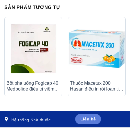
SẢN PHẨM TƯƠNG TỰ
Bột pha uống Fogicap 40
Thuốc Macetux 200
Medbolide điều trị viêm
Hasan điều trị rối loạn tiết
loét dạ dày, đường tiêu
dịch phế quản (30 gói x
hóa (20 gói)
1g)
Liên hệ
Hệ thống Nhà thuốc