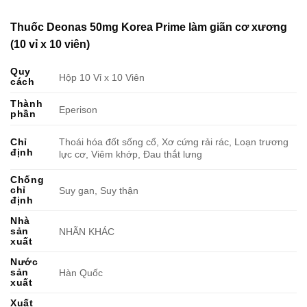
Thuốc Deonas 50mg Korea Prime làm giãn cơ xương
(10 vỉ x 10 viên)
Quy
Hộp 10 Vỉ x 10 Viên
cách
Thành
Eperison
phần
Thoái hóa đốt sống cổ, Xơ cứng rải rác, Loạn trương
Chỉ
định
lực cơ, Viêm khớp, Đau thắt lưng
Chống
chỉ
Suy gan, Suy thận
định
Nhà
sản
NHÃN KHÁC
xuất
Nước
sản
Hàn Quốc
xuất
Xuất