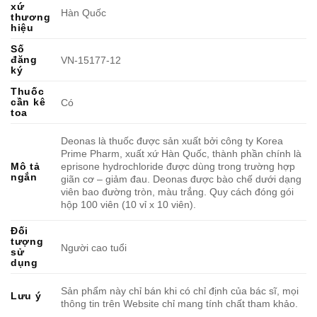
xứ
Hàn Quốc
thương
hiệu
Số
đăng
VN-15177-12
ký
Thuốc
cần kê
Có
toa
Deonas là thuốc được sản xuất bởi công ty Korea
Prime Pharm, xuất xứ Hàn Quốc, thành phần chính là
eprisone hydrochloride được dùng trong trường hợp
Mô tả
ngắn
giãn cơ – giảm đau. Deonas được bào chế dưới dạng
viên bao đường tròn, màu trắng. Quy cách đóng gói
hộp 100 viên (10 vỉ x 10 viên).
Đối
tượng
Người cao tuổi
sử
dụng
Sản phẩm này chỉ bán khi có chỉ định của bác sĩ, mọi
Lưu ý
thông tin trên Website chỉ mang tính chất tham khảo.