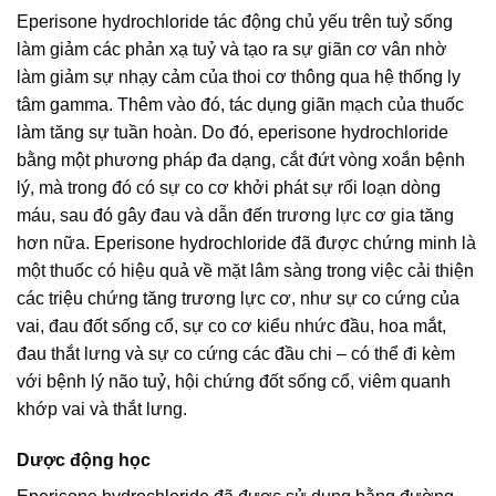
Eperisone hydrochloride tác động chủ yếu trên tuỷ sống
làm giảm các phản xạ tuỷ và tạo ra sự giãn cơ vân nhờ
làm giảm sự nhạy cảm của thoi cơ thông qua hệ thống ly
tâm gamma. Thêm vào đó, tác dụng giãn mạch của thuốc
làm tăng sự tuần hoàn. Do đó, eperisone hydrochloride
bằng một phương pháp đa dạng, cắt đứt vòng xoắn bệnh
lý, mà trong đó có sự co cơ khởi phát sự rối loạn dòng
máu, sau đó gây đau và dẫn đến trương lực cơ gia tăng
hơn nữa. Eperisone hydrochloride đã được chứng minh là
một thuốc có hiệu quả về mặt lâm sàng trong việc cải thiện
các triệu chứng tăng trương lực cơ, như sự co cứng của
vai, đau đốt sống cổ, sự co cơ kiểu nhức đầu, hoa mắt,
đau thắt lưng và sự co cứng các đầu chi – có thể đi kèm
với bệnh lý não tuỷ, hội chứng đốt sống cổ, viêm quanh
khớp vai và thắt lưng.
Dược động học