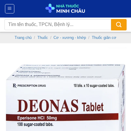
Chuyển
đến
nội
Tìm
dung
kiếm:
Trang chủ
/
Thuốc
/
Cơ - xương - khớp
/
Thuốc giãn cơ