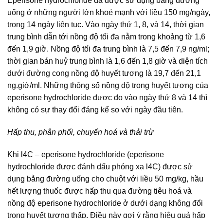
Eperisone hydrochloride đã được sử dụng bằng đường
uống ở những người lớn khoẻ mạnh với liều 150 mg/ngày,
trong 14 ngày liên tục. Vào ngày thứ 1, 8, và 14, thời gian
trung bình dẫn tới nồng độ tối đa nằm trong khoảng từ 1,6
đến 1,9 giờ. Nồng độ tối đa trung bình là 7,5 đến 7,9 ng/ml;
thời gian bán huỷ trung bình là 1,6 đến 1,8 giờ và diện tích
dưới đường cong nồng độ huyết tương là 19,7 đến 21,1
ng.giờ/ml. Những thông số nồng độ trong huyết tương của
eperisone hydrochloride được đo vào ngày thứ 8 và 14 thì
không có sự thay đổi đáng kể so với ngày đầu tiên.
Hấp thu, phân phối, chuyển hoá và thải trừ
Khi l4C – eperisone hydrochloride (eperisone
hydrochloride được đánh dấu phóng xạ l4C) được sử
dụng bằng đường uống cho chuột với liều 50 mg/kg, hầu
hết lượng thuốc được hấp thu qua đường tiêu hoá và
nồng độ eperisone hydrochloride ở dưới dạng không đổi
trong huyết tương thấp. Điều này gợi ý rằng hiệu quả hấp