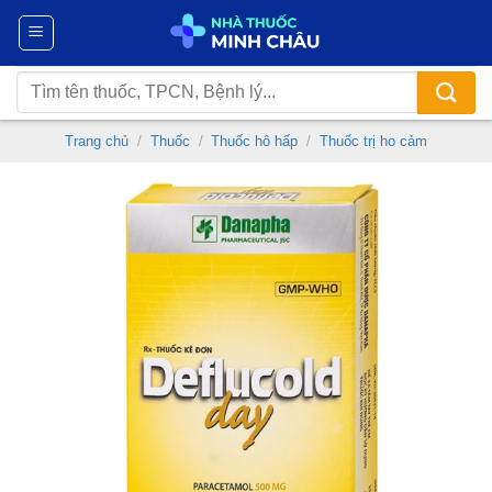
Chuyển
đến
nội
Tìm
dung
kiếm:
Trang chủ
/
Thuốc
/
Thuốc hô hấp
/
Thuốc trị ho cảm