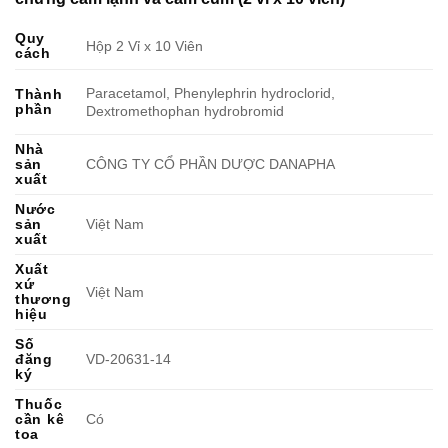
Quy
Hộp 2 Vỉ x 10 Viên
cách
Paracetamol, Phenylephrin hydroclorid,
Thành
phần
Dextromethophan hydrobromid
Nhà
sản
CÔNG TY CỔ PHẦN DƯỢC DANAPHA
xuất
Nước
sản
Việt Nam
xuất
Xuất
xứ
Việt Nam
thương
hiệu
Số
đăng
VD-20631-14
ký
Thuốc
cần kê
Có
toa