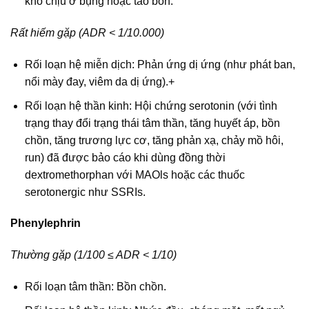
khó chịu ở bụng hoặc táo bón.
Rất hiếm gặp (ADR < 1/10.000)
Rối loạn hệ miễn dịch: Phản ứng dị ứng (như phát ban,
nổi mày đay, viêm da dị ứng).+
Rối loạn hệ thần kinh: Hội chứng serotonin (với tình
trạng thay đổi trạng thái tâm thần, tăng huyết áp, bồn
chồn, tăng trương lực cơ, tăng phản xạ, chảy mồ hôi,
run) đã được bảo cáo khi dùng đồng thời
dextromethorphan với MAOls hoặc các thuốc
serotonergic như SSRIs.
Phenylephrin
Thường gặp (1/100 ≤ ADR < 1/10)
Rối loạn tâm thần: Bồn chồn.