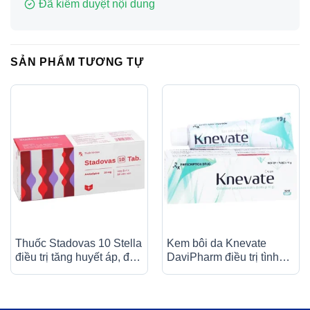
Đã kiểm duyệt nội dung
SẢN PHẨM TƯƠNG TỰ
Thuốc Stadovas 10 Stella
Kem bôi da Knevate
điều trị tăng huyết áp, đau
DaviPharm điều trị tình
thắt ngực ổn định mạn
trạng ngứa, vẩy nến, da
tính (3 vỉ x 10 viên)
đóng vảy, mẩn đỏ (10g)