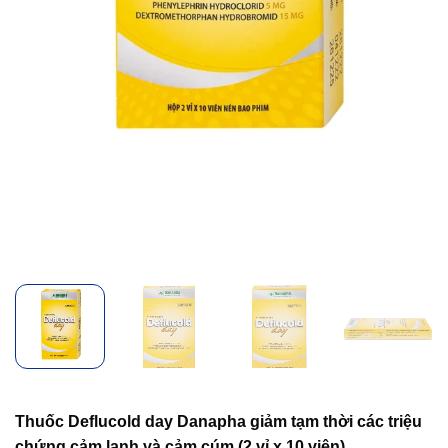
Thuốc Deflucold day Danapha giảm tạm thời các triệu
chứng cảm lạnh và cảm cúm (2 vỉ x 10 viên)