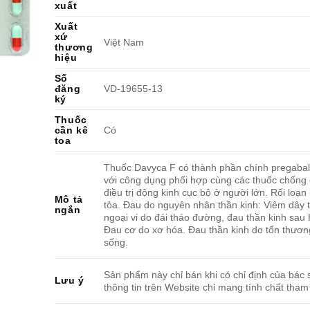
xuất
Xuất
xứ
Việt Nam
thương
hiệu
Số
đăng
VD-19655-13
ký
Thuốc
cần kê
Có
toa
Thuốc Davyca F có thành phần chính pregaba
với công dụng phối hợp cùng các thuốc chống 
điều trị động kinh cục bộ ở người lớn. Rối loạn 
Mô tả
tỏa. Đau do nguyên nhân thần kinh: Viêm dây 
ngắn
ngoại vi do đái tháo đường, đau thần kinh sau
Đau cơ do xơ hóa. Đau thần kinh do tổn thươn
sống.
Sản phẩm này chỉ bán khi có chỉ định của bác s
Lưu ý
thông tin trên Website chỉ mang tính chất tham