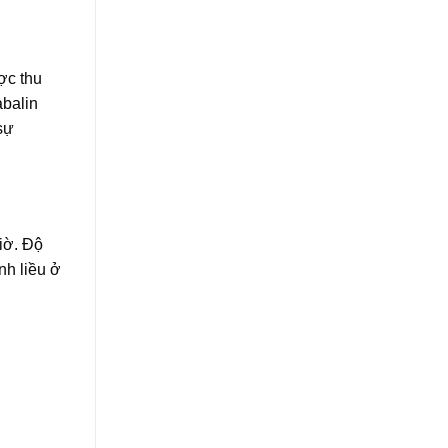
ợc thu
abalin
sự
iờ. Độ
nh liều ở