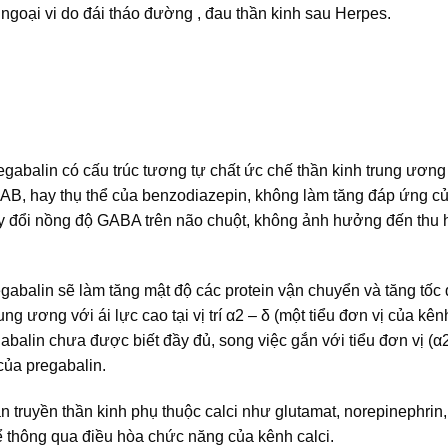
ngoại vi do đái tháo đường , đau thần kinh sau Herpes.
regabalin có cấu trúc tương tự chất ức chế thần kinh trung ươn
BAB, hay thụ thể của benzodiazepin, không làm tăng đáp ứng 
hay đổi nồng độ GABA trên não chuột, không ảnh hưởng đến thu 
egabalin sẽ làm tăng mật độ các protein vận chuyển và tăng tốc
 ương với ái lực cao tại vị trí α2 – δ (một tiểu đơn vị của kênh
abalin chưa được biết đầy đủ, song việc gắn với tiểu đơn vị (α2
của pregabalin.
ẫn truyền thần kinh phụ thuộc calci như glutamat, norepinephrin,
hể thông qua điều hòa chức năng của kênh calci.