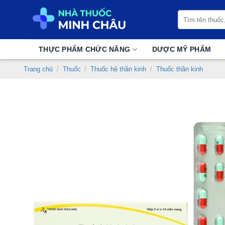
Chuyển
Tìm
đến
kiếm:
nội
dung
THỰC PHẨM CHỨC NĂNG
DƯỢC MỸ PHẨM
Trang chủ
/
Thuốc
/
Thuốc hệ thần kinh
/
Thuốc thần kinh