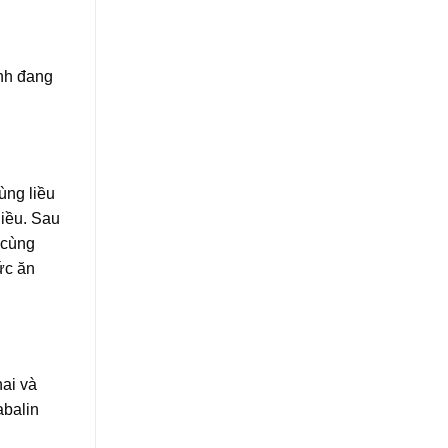
nh đang
ùng liều
iều. Sau
 cùng
ức ăn
ai và
abalin