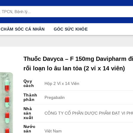
CHĂM SÓC CÁ NHÂN
GÓC SỨC KHỎE
Thuốc Davyca – F 150mg Davipharm đi
rối loạn lo âu lan tỏa (2 vỉ x 14 viên)
Quy
Hộp 2 Vỉ x 14 Viên
cách
Thành
Pregabalin
phần
Nhà
sản
CÔNG TY CỔ PHẦN DƯỢC PHẨM ĐẠT VI PH
xuất
Nước
sản
Việt Nam