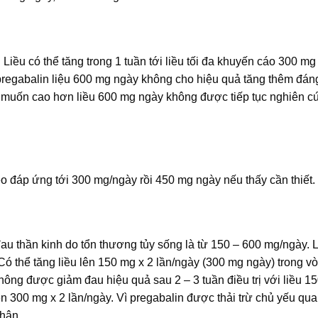
Liều có thể tăng trong 1 tuần tới liều tối đa khuyến cáo 300 m
 pregabalin liệu 600 mg ngày không cho hiệu quả tăng thêm đán
g muốn cao hơn liều 600 mg ngày không được tiếp tục nghiên c
eo đáp ứng tới 300 mg/ngày rồi 450 mg ngày nếu thấy cần thiết.
đau thần kinh do tổn thương tủy sống là từ 150 – 600 mg/ngày. 
ó thể tăng liều lên 150 mg x 2 lần/ngày (300 mg ngày) trong v
ông được giảm đau hiệu quả sau 2 – 3 tuần điều trị với liều 1
lên 300 mg x 2 lần/ngày. Vì pregabalin được thải trừ chủ yếu qua
thận.