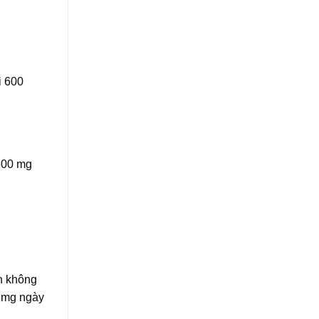
i 600
 600 mg
ẫn không
0 mg ngày