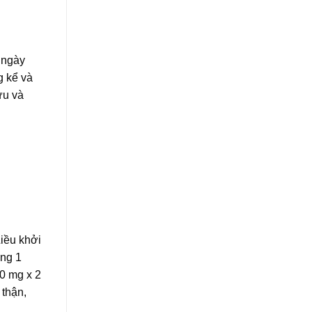
g ngày
g kể và
ứu và
Liều khởi
òng 1
50 mg x 2
 thận,