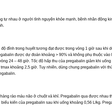
ơng tự nhau ở người tình nguyện khỏe mạnh, bệnh nhân động ki
nh.
 độ đỉnh trong huyết tương đạt được trong vòng 1 giờ sau khi d
regabalin được dự đoán khoảng > 90% và không phụ thuộc vào l
ng vòng 24 – 48 giờ. Tốc độ hấp thu của pregabalin giảm khi uống
max khoảng 2,5 giờ. Tuy nhiên, dùng chung pregabalin với th
egabalin.
 hàng rào máu não ở chuột và khỉ. Pregabalin qua được nhau th
ố biểu kiến của pregabalin sau khi uống khoảng 0,56 L/kg. Preg