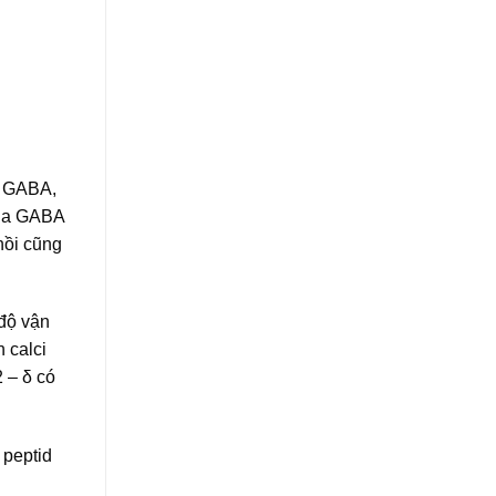
g GABA,
của GABA
hồi cũng
 độ vận
 calci
 – δ có
 peptid