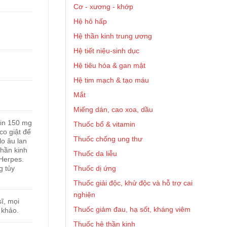
Cơ - xương - khớp
Hệ hô hấp
Hệ thần kinh trung ương
Hệ tiết niệu-sinh dục
Hệ tiêu hóa & gan mật
Hệ tim mạch & tạo máu
Mắt
Miếng dán, cao xoa, dầu
lin 150 mg
Thuốc bổ & vitamin
co giật để
Thuốc chống ung thư
lo âu lan
thần kinh
Thuốc da liễu
 Herpes.
Thuốc dị ứng
g tủy
Thuốc giải độc, khử độc và hỗ trợ cai
nghiện
ĩ, mọi
Thuốc giảm đau, hạ sốt, kháng viêm
 khảo.
Thuốc hệ thần kinh