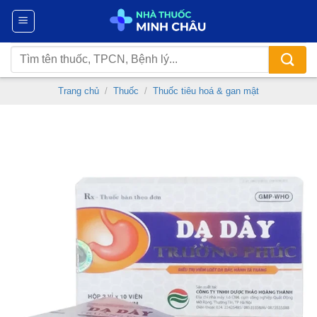
Chuyển
đến
nội
Tìm
dung
kiếm:
Trang chủ
/
Thuốc
/
Thuốc tiêu hoá & gan mật