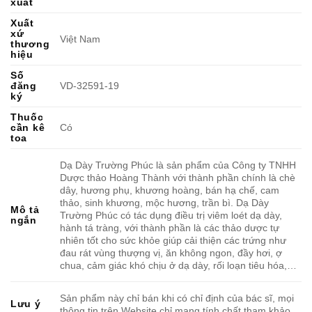
xuất
Xuất
xứ
Việt Nam
thương
hiệu
Số
đăng
VD-32591-19
ký
Thuốc
cần kê
Có
toa
Dạ Dày Trường Phúc là sản phẩm của Công ty TNHH
Dược thảo Hoàng Thành với thành phần chính là chè
dây, hương phụ, khương hoàng, bán hạ chế, cam
thảo, sinh khương, mộc hương, trần bì. Dạ Dày
Mô tả
Trường Phúc có tác dụng điều trị viêm loét dạ dày,
ngắn
hành tá tràng, với thành phần là các thảo dược tự
nhiên tốt cho sức khỏe giúp cải thiện các trứng như
đau rát vùng thượng vị, ăn không ngon, đầy hơi, ợ
chua, cảm giác khó chịu ở dạ dày, rối loạn tiêu hóa,…
Sản phẩm này chỉ bán khi có chỉ định của bác sĩ, mọi
Lưu ý
thông tin trên Website chỉ mang tính chất tham khảo.