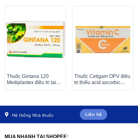
Thuốc Gintana 120
Thuốc Cetigam OPV điều
Mediplantex điều trị tai
trị thiếu acid ascorbic
biến mạch máu não, thiểu
(bệnh Scorbut), tăng
năng tuần hoàn não (6 vỉ
cường sức đề kháng cho
x 10 viên)
cơ thể (20 ống x 10ml)
Liên hệ
Hệ thống Nhà thuốc
MUA NHANH TẠI SHOPEE: