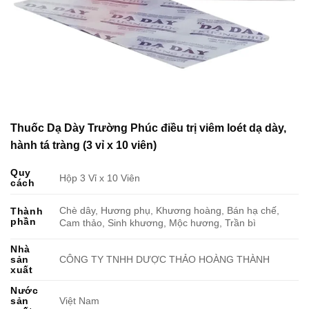
Thuốc Dạ Dày Trường Phúc điều trị viêm loét dạ dày,
hành tá tràng (3 vỉ x 10 viên)
Quy
Hộp 3 Vỉ x 10 Viên
cách
Chè dây, Hương phụ, Khương hoàng, Bán hạ chế,
Thành
phần
Cam thảo, Sinh khương, Mộc hương, Trần bì
Nhà
sản
CÔNG TY TNHH DƯỢC THẢO HOÀNG THÀNH
xuất
Nước
sản
Việt Nam