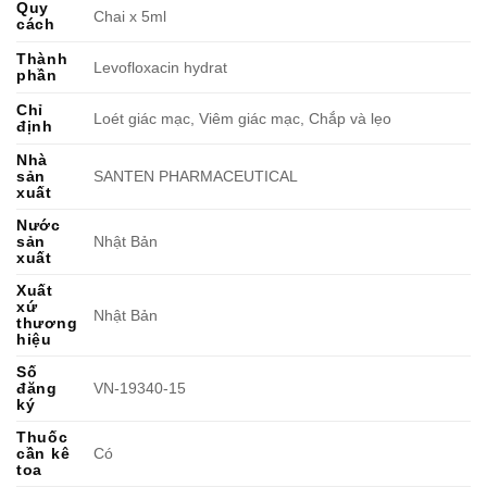
Quy
Chai x 5ml
cách
Thành
Levofloxacin hydrat
phần
Chỉ
Loét giác mạc, Viêm giác mạc, Chắp và lẹo
định
Nhà
sản
SANTEN PHARMACEUTICAL
xuất
Nước
sản
Nhật Bản
xuất
Xuất
xứ
Nhật Bản
thương
hiệu
Số
đăng
VN-19340-15
ký
Thuốc
cần kê
Có
toa