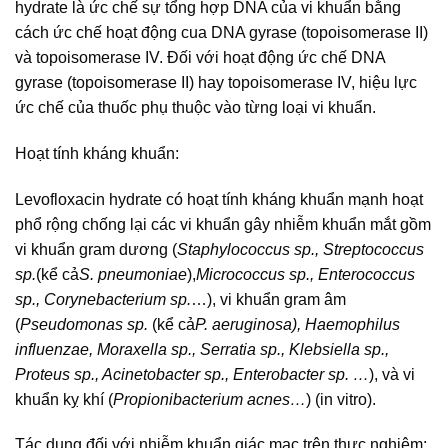
hydrate là ức chế sự tổng hợp DNA của vi khuẩn bằng
cách ức chế hoạt động cua DNA gyrase (topoisomerase II)
và topoisomerase IV. Đối với hoạt động ức chế DNA
gyrase (topoisomerase II) hay topoisomerase IV, hiệu lực
ức chế của thuốc phụ thuộc vào từng loại vi khuẩn.
Hoạt tính kháng khuẩn:
Levofloxacin hydrate có hoạt tính kháng khuẩn mạnh hoạt
phổ rộng chống lại các vi khuẩn gây nhiễm khuẩn mắt gồm
vi khuẩn gram dương (
Staphylococcus sp., Streptococcus
sp.
(kể cả
S. pneumoniae
),
Micrococcus sp., Enterococcus
sp., Corynebacterium sp.
…), vi khuẩn gram âm
(
Pseudomonas sp.
(kể cả
P. aeruginosa), Haemophilus
influenzae, Moraxella sp., Serratia sp., Klebsiella sp.,
Proteus sp., Acinetobacter sp., Enterobacter sp. …
), và vi
khuẩn kỵ khí (
Propionibacterium acnes…
) (in vitro).
Tác dụng đối với nhiễm khuẩn giác mạc trên thực nghiệm: