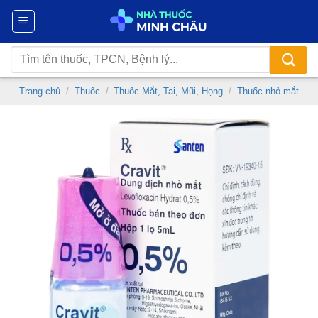
Chuyển
đến
nội
Tìm
dung
kiếm:
Trang chủ
/
Thuốc
/
Thuốc Mắt, Tai, Mũi, Họng
/
Thuốc nhỏ mắt