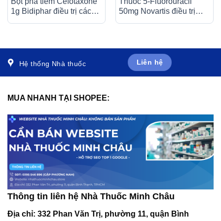
Bột pha tiêm Cefotaxone
Thuốc 5-Fluorouracil
1g Bidiphar điều trị các
50mg Novartis điều trị
bệnh nhiễm khuẩn nặng
giảm nhẹ trong nhiều loại
(10 lọ)
ung thư (10ml)
Liên hệ
Hệ thống Nhà thuốc
MUA NHANH TẠI SHOPEE:
Thông tin liên hệ Nhà Thuốc Minh Châu
Địa chỉ:
332 Phan Văn Trị, phường 11, quận Bình