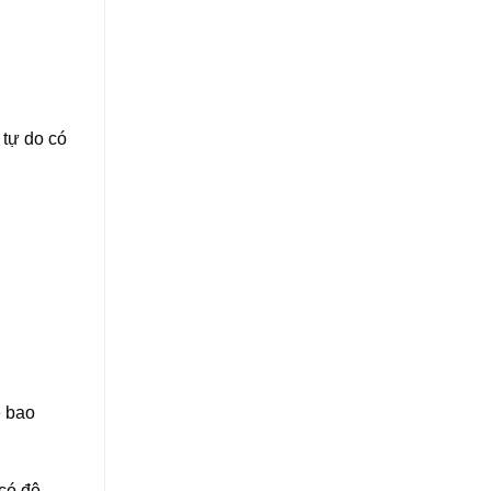
 tự do có
ẽ bao
có độ