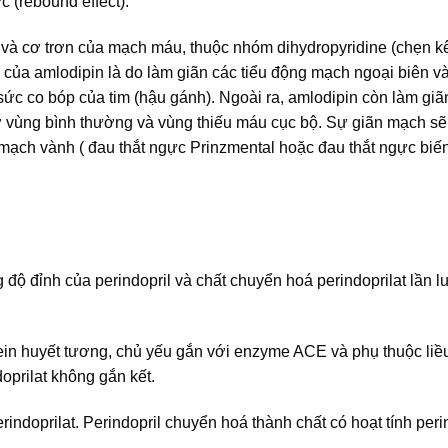
 (rebound effect).
im và cơ trơn của mạch máu, thuộc nhóm dihydropyridine (chẹn 
 của amlodipin là do làm giãn các tiểu động mạch ngoại biên v
sức co bóp của tim (hậu gánh). Ngoài ra, amlodipin còn làm giã
 vùng bình thường và vùng thiếu máu cục bộ. Sự giãn mạch sẽ
mạch vành ( đau thắt ngực Prinzmental hoặc đau thắt ngực biến
độ đỉnh của perindopril và chất chuyển hoá perindoprilat lần l
otein huyết tương, chủ yếu gắn với enzyme ACE và phụ thuộc liề
doprilat không gắn kết.
ndoprilat. Perindopril chuyển hoá thành chất có hoạt tính perin