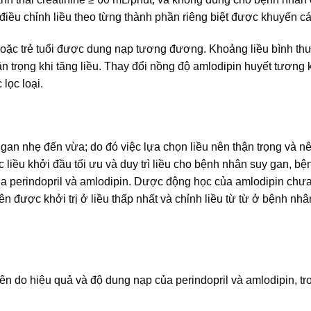
điều chỉnh liều theo từng thành phần riêng biệt được khuyến cá
hoặc trẻ tuổi được dung nạp tương đương. Khoảng liều bình t
 trọng khi tăng liều. Thay đổi nồng độ amlodipin huyết tương
lọc loại.
gan nhẹ đến vừa; do đó việc lựa chọn liều nên thận trọng và nê
 liều khởi đầu tối ưu và duy trì liều cho bệnh nhân suy gan, b
ủa perindopril và amlodipin. Dược động học của amlodipin chư
 được khởi trị ở liều thấp nhất và chỉnh liều từ từ ở bệnh nhâ
ên do hiệu quả và độ dung nạp của perindopril và amlodipin, t