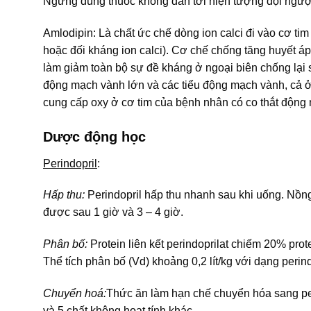
Ngưng dùng thuốc không dẫn tới hiện tượng dội ngược
Amlodipin: Là chất ức chế dòng ion calci đi vào cơ t
hoặc đối kháng ion calci). Cơ chế chống tăng huyết áp
làm giảm toàn bộ sự đề kháng ở ngoại biên chống lại 
động mạch vành lớn và các tiểu động mạch vành, cả ở
cung cấp oxy ở cơ tim của bệnh nhân có co thắt động 
Dược động học
Perindopril
:
Hấp thu:
Perindopril hấp thu nhanh sau khi uống. Nồng 
được sau 1 giờ và 3 – 4 giờ.
Phân bố:
Protein liên kết perindoprilat chiếm 20% pr
Thể tích phân bố (Vd) khoảng 0,2 lít/kg với dạng perin
Chuyển hoá:
Thức ăn làm hạn chế chuyển hóa sang peri
và 5 chất không hoạt tính khác.