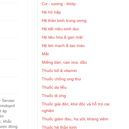
Cơ - xương - khớp
Hệ hô hấp
Hệ thần kinh trung ương
Hệ tiết niệu-sinh dục
Hệ tiêu hóa & gan mật
Hệ tim mạch & tạo máu
Mắt
Miếng dán, cao xoa, dầu
Thuốc bổ & vitamin
Thuốc chống ung thư
Thuốc da liễu
Thuốc dị ứng
 Servier
Thuốc giải độc, khử độc và hỗ trợ cai
rindopril
nghiện
t áp
én
Thuốc giảm đau, hạ sốt, kháng viêm
, khắc
được đóng
Thuốc hệ thần kinh