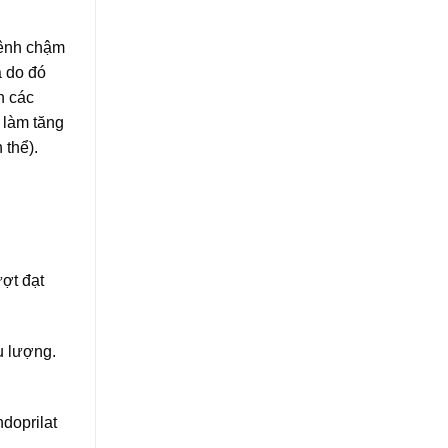
kênh chậm
à do đó
n các
 làm tăng
 thể).
ượt đạt
u lượng.
doprilat