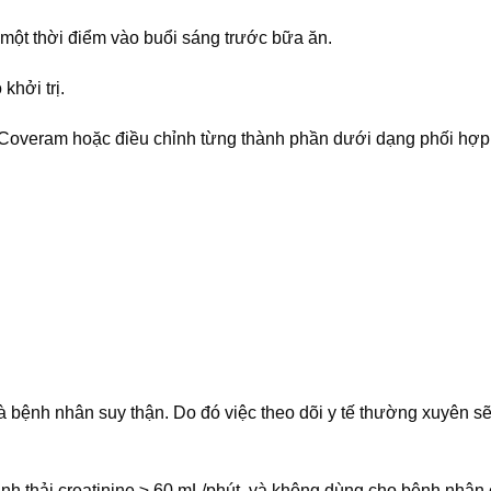
một thời điểm vào buổi sáng trước bữa ăn.
khởi trị.
ủa Coveram hoặc điều chỉnh từng thành phần dưới dạng phối hợp
và bệnh nhân suy thận. Do đó việc theo dõi y tế thường xuyên s
h thải creatinine ≥ 60 mL/phút, và không dùng cho bệnh nhân 