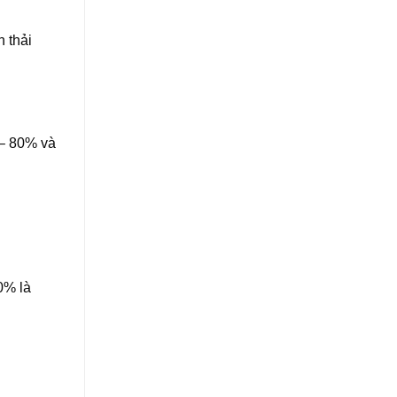
n thải
 – 80% và
0% là