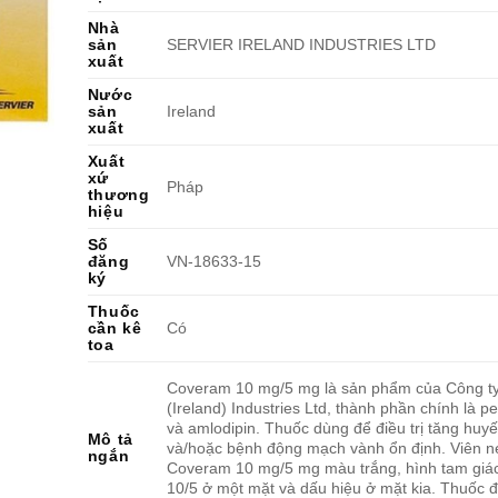
Nhà
sản
SERVIER IRELAND INDUSTRIES LTD
xuất
Nước
sản
Ireland
xuất
Xuất
xứ
Pháp
thương
hiệu
Số
đăng
VN-18633-15
ký
Thuốc
cần kê
Có
toa
Coveram 10 mg/5 mg là sản phẩm của Công ty
(Ireland) Industries Ltd, thành phần chính là pe
và amlodipin. Thuốc dùng để điều trị tăng huyế
Mô tả
và/hoặc bệnh động mạch vành ổn định. Viên n
ngắn
Coveram 10 mg/5 mg màu trắng, hình tam giác
10/5 ở một mặt và dấu hiệu ở mặt kia. Thuốc 