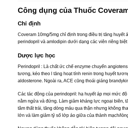
Công dụng của Thuốc Covera
Chỉ định
Coveram 10mg/5mg chỉ định trong điều trị tăng huyế
perindopril và amlodipin dưới dạng các viên riêng biệt 
Dược lực học
Perindopril : Là chất ức chế enzyme chuyển angiotensin
tương, kéo theo l tăng hoạt tính renin trong huyết tươn
aldosterone. Ngoài ra, ACE cũng thoái giáng brandykini
Các tác động của perindopril: hạ huyết áp mọi mức độ 
nằm ngửa và đứng. Làm giảm kháng lực ngoại biên, tăn
tâm thất trái, tăng dòng máu qua thận nhưng không tha
lớn và làm giảm tỷ số lớp áo giữa của thành mạch/lò