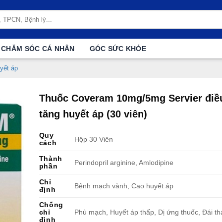
CHĂM SÓC CÁ NHÂN
GÓC SỨC KHỎE
yết áp
Thuốc Coveram 10mg/5mg Servier điều
tăng huyết áp (30 viên)
Quy
Hộp 30 Viên
cách
Thành
Perindopril arginine, Amlodipine
phần
Chỉ
Bệnh mạch vành, Cao huyết áp
định
Chống
chỉ
Phù mạch, Huyết áp thấp, Dị ứng thuốc, Đái th
định