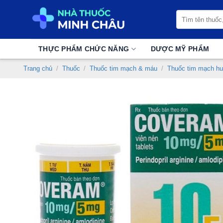
Chuyển
Tìm
đến
kiếm:
nội
dung
THỰC PHẨM CHỨC NĂNG
DƯỢC MỸ PHẨM
Trang chủ
/
Thuốc
/
Thuốc tim mạch & máu
/
Thuốc tim mạch hu