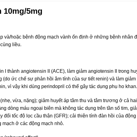
m 10mg/5mg
t áp và/hoặc bệnh động mạch vành ổn định ở những bệnh nhân 
cùng liều.
 I thành angiotensin II (ACE), làm giảm angiotensin II trong hu
g (do ức chế sự phản hồi âm tính của sự tiết renin) và làm giảm 
n, vì vậy khi dùng perindopril có thể gây tác dụng phụ ho khan
(nhẹ, vừa, nặng); giảm huyết áp tâm thu và tâm trương ở cả hai
g dòng máu ngoại biên mà không tác dụng trên tần số tim, giả
y đổi tốc độ lọc cầu thận (GFR); cải thiện tính đàn hồi của độn
ng mạch ở các động mạch nhỏ.