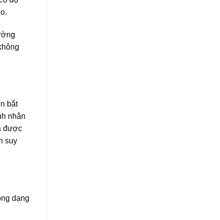
o.
hường
 không
n bắt
ệnh nhân
a được
n suy
rong dạng