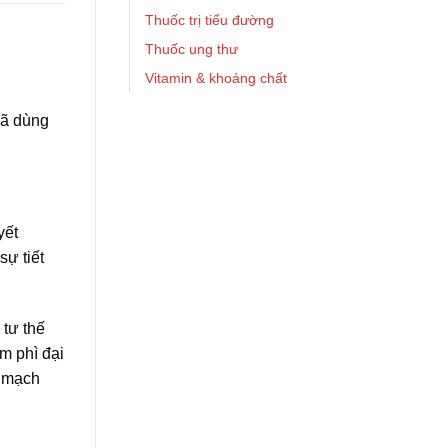
Thuốc trị tiểu đường
Thuốc ung thư
Vitamin & khoáng chất
đã dùng
yết
sự tiết
.
 tư thế
m phì đại
g mạch