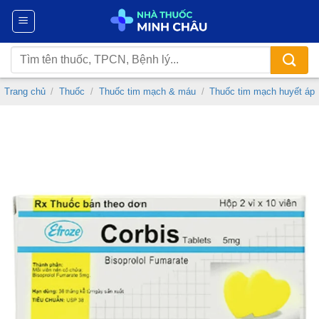
Chuyển
đến
nội
Tìm
dung
kiếm:
Trang chủ
/
Thuốc
/
Thuốc tim mạch & máu
/
Thuốc tim mạch huyết áp