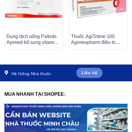
Dung dịch uống Palkids
Thuốc AgiTritine 100
Apimed bổ sung vitamin,
Agimexpharm điều trị
canxi, điều trị suy nhược
chứng đau do rối loạn
cơ thể (20 ống x 10ml)
chức năng của ống tiêu
hóa và đường mật (10 vỉ
x 10 viên)
Liên hệ
Hệ thống Nhà thuốc
MUA NHANH TẠI SHOPEE: