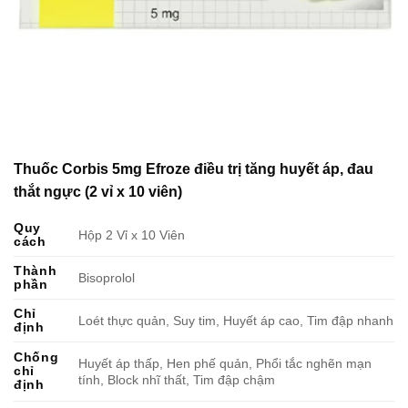
Thuốc Corbis 5mg Efroze điều trị tăng huyết áp, đau
thắt ngực (2 vỉ x 10 viên)
Quy
Hộp 2 Vỉ x 10 Viên
cách
Thành
Bisoprolol
phần
Chỉ
Loét thực quản, Suy tim, Huyết áp cao, Tim đập nhanh
định
Chống
Huyết áp thấp, Hen phế quản, Phổi tắc nghẽn mạn
chỉ
tính, Block nhĩ thất, Tim đập chậm
định