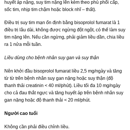
huyết áp nặng, suy tim nặng lên kèm theo phù phổi cấp,
sốc tim, nhịp tim chậm hoặc block nhĩ – thất).
Điều trị suy tim mạn ổn định bằng bisoprolol fumarat là 1
điều trị lâu dài, không được ngừng đột ngột, có thể làm suy
tim nặng lên. Nếu cần ngừng, phải giảm liều dần, chia liều
ra 1 nửa mỗi tuần.
Liều dùng cho bệnh nhân suy gan và suy thận
Nên khởi đầu bisoprolol fumarat liều 2,5 mg/ngày và tăng
từ từ trên bệnh nhân suy gan nặng hoặc suy thận (độ
thanh thải creatinin < 40 ml/phút). Liều tối đa 10 mg/ngày
cho cả đau thắt ngực và tăng huyết áp trên bệnh nhân suy
gan nặng hoặc độ thanh thải < 20 ml/phút.
Người cao tuổi
Không cần phải điều chỉnh liều.