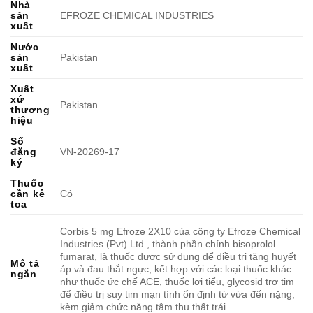
Nhà
sản
EFROZE CHEMICAL INDUSTRIES
xuất
Nước
sản
Pakistan
xuất
Xuất
xứ
Pakistan
thương
hiệu
Số
đăng
VN-20269-17
ký
Thuốc
cần kê
Có
toa
Corbis 5 mg Efroze 2X10 của công ty Efroze Chemical
Industries (Pvt) Ltd., thành phần chính bisoprolol
fumarat, là thuốc được sử dụng để điều trị tăng huyết
Mô tả
áp và đau thắt ngực, kết hợp với các loại thuốc khác
ngắn
như thuốc ức chế ACE, thuốc lợi tiểu, glycosid trợ tim
để điều trị suy tim mạn tính ổn định từ vừa đến nặng,
kèm giảm chức năng tâm thu thất trái.