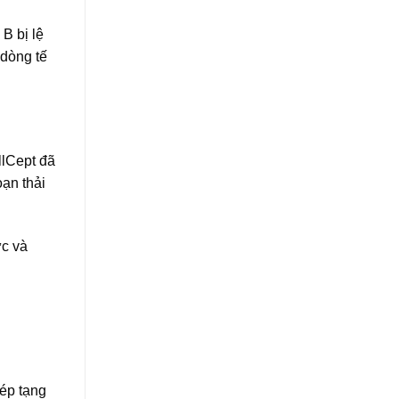
B bị lệ
 dòng tế
llCept đã
oạn thải
ức và
hép tạng