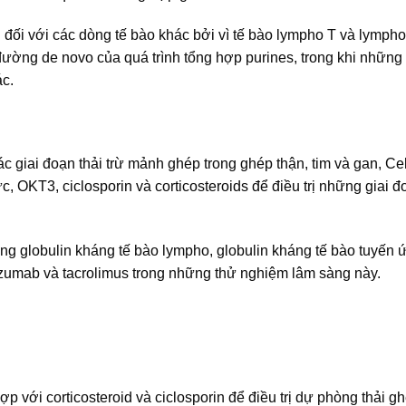
i với các dòng tế bào khác bởi vì tế bào lympho T và lympho 
đường de novo của quá trình tổng hợp purines, trong khi những
ác.
c giai đoạn thải trừ mảnh ghép trong ghép thận, tim và gan, Ce
 OKT3, ciclosporin và corticosteroids để điều trị những giai đ
ng globulin kháng tế bào lympho, globulin kháng tế bào tuyến 
zumab và tacrolimus trong những thử nghiệm lâm sàng này.
p với corticosteroid và ciclosporin để điều trị dự phòng thải g