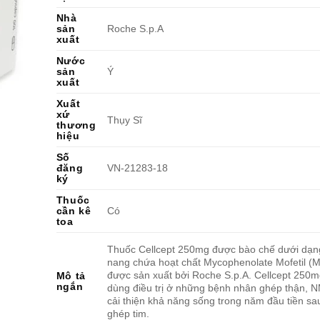
Nhà
sản
Roche S.p.A
xuất
Nước
sản
Ý
xuất
Xuất
xứ
Thụy Sĩ
thương
hiệu
Số
đăng
VN-21283-18
ký
Thuốc
cần kê
Có
toa
Thuốc Cellcept 250mg được bào chế dưới dạn
nang chứa hoạt chất Mycophenolate Mofetil (
được sản xuất bởi Roche S.p.A. Cellcept 250
Mô tả
ngắn
dùng điều trị ở những bệnh nhân ghép thận, 
cải thiện khả năng sống trong năm đầu tiền sa
ghép tim.