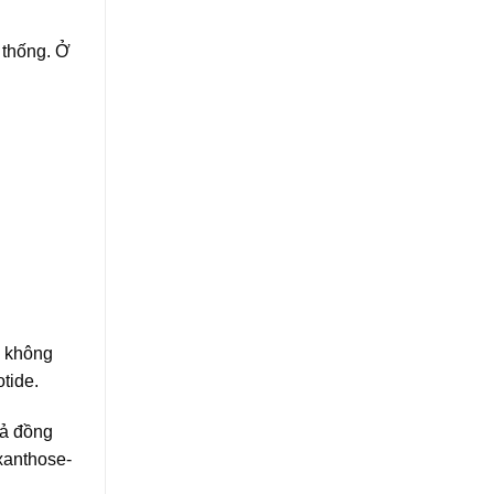
 thống. Ở
, không
tide.
cả đồng
xanthose-