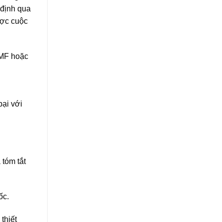
 định qua
ược cuộc
MMF hoặc
bại với
 tóm tắt
ốc.
thiết