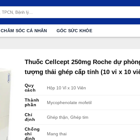
CHĂM SÓC CÁ NHÂN
GÓC SỨC KHỎE
Thuốc Cellcept 250mg Roche dự phòn
tượng thải ghép cấp tính (10 vỉ x 10 vi
Quy
Hộp 10 Vỉ x 10 Viên
cách
Thành
Mycophenolate mofetil
phần
Chỉ
Ghép thận, Ghép tim
định
Chống
chỉ
Mang thai
định