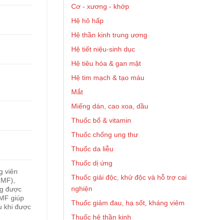
Cơ - xương - khớp
Hệ hô hấp
Hệ thần kinh trung ương
Hệ tiết niệu-sinh dục
Hệ tiêu hóa & gan mật
Hệ tim mạch & tạo máu
Mắt
Miếng dán, cao xoa, dầu
Thuốc bổ & vitamin
Thuốc chống ung thư
Thuốc da liễu
Thuốc dị ứng
g viên
Thuốc giải độc, khử độc và hỗ trợ cai
MMF),
nghiện
mg được
NMF giúp
Thuốc giảm đau, hạ sốt, kháng viêm
u khi được
Thuốc hệ thần kinh