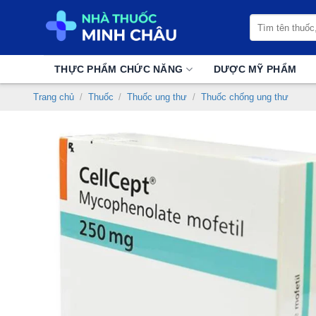
Chuyển
Tìm
đến
kiếm:
nội
dung
THỰC PHẨM CHỨC NĂNG
DƯỢC MỸ PHẨM
Trang chủ
/
Thuốc
/
Thuốc ung thư
/
Thuốc chống ung thư