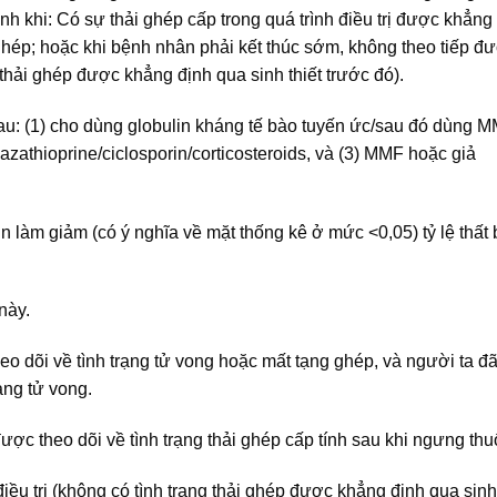
ịnh khi: Có sự thải ghép cấp trong quá trình điều trị được khẳng
 ghép; hoặc khi bệnh nhân phải kết thúc sớm, không theo tiếp đ
 thải ghép được khẳng định qua sinh thiết trước đó).
 sau: (1) cho dùng globulin kháng tế bào tuyến ức/sau đó dùng 
 azathioprine/ciclosporin/corticosteroids, và (3) MMF hoặc giả
in làm giảm (có ý nghĩa về mặt thống kê ở mức <0,05) tỷ lệ thất 
này.
 dõi về tình trạng tử vong hoặc mất tạng ghép, và người ta đã
rạng tử vong.
c theo dõi về tình trạng thải ghép cấp tính sau khi ngưng thu
u trị (không có tình trạng thải ghép được khẳng định qua sinh 