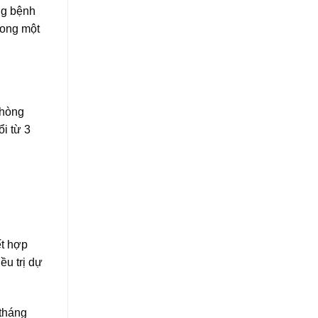
ng bệnh
rong một
phòng
i từ 3
ết hợp
ều trị dự
 tháng