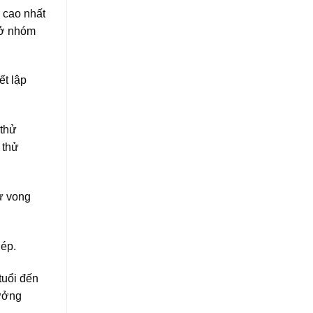
 cao nhất
 ở nhóm
ết lập
 thử
 thử
ử vong
hép.
tuổi đến
rưởng