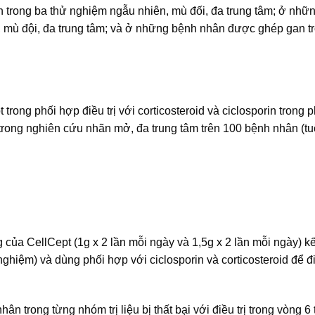
trong ba thử nghiệm ngẫu nhiên, mù đối, đa trung tâm; ở nhữ
 mù đội, đa trung tâm; và ở những bệnh nhân được ghép gan t
trong phối hợp điều trị với corticosteroid và ciclosporin trong 
rong nghiên cứu nhãn mở, đa trung tâm trên 100 bệnh nhân (tuổ
ủa CellCept (1g x 2 lần mỗi ngày và 1,5g x 2 lần mỗi ngày) k
ghiệm) và dùng phối hợp với ciclosporin và corticosteroid để đi
ân trong từng nhóm trị liệu bị thất bại với điều trị trong vòng 6