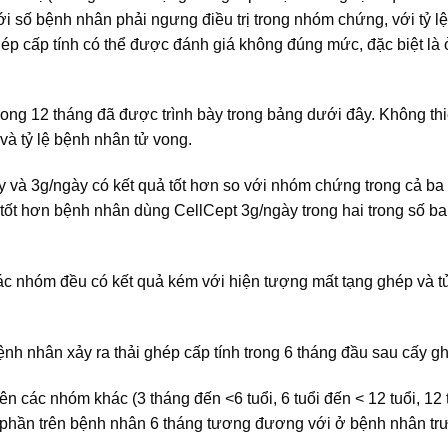
i số bệnh nhân phải ngưng điều trị trong nhóm chứng, với tỷ lệ
ghép cấp tính có thể được đánh giá không đúng mức, đặc biệt là
 trong 12 tháng đã được trình bày trong bảng dưới đây. Không thi
và tỷ lệ bệnh nhân tử vong.
và 3g/ngày có kết quả tốt hơn so với nhóm chứng trong cả ba
ốt hơn bệnh nhân dùng CellCept 3g/ngày trong hai trong số ba
các nhóm đều có kết quả kém với hiện tượng mất tạng ghép và t
nh nhân xảy ra thải ghép cấp tính trong 6 tháng đầu sau cấy g
n các nhóm khác (3 tháng đến <6 tuổi, 6 tuổi đến < 12 tuổi, 12 
àn phần trên bệnh nhân 6 tháng tương đương với ở bệnh nhân t