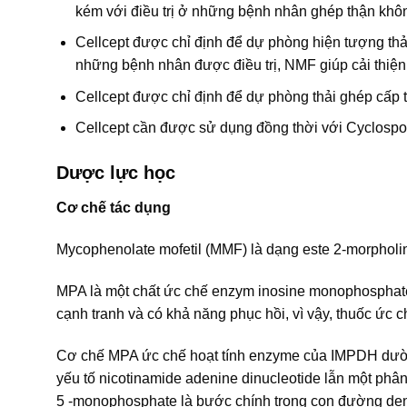
kém với điều trị ở những bệnh nhân ghép thận khô
Cellcept được chỉ định để dự phòng hiện tượng th
những bệnh nhân được điều trị, NMF giúp cải thiện
Cellcept được chỉ định để dự phòng thải ghép cấp
Cellcept cần được sử dụng đồng thời với Cyclospori
Dược lực học
Cơ chế tác dụng
Mycophenolate mofetil (MMF) là dạng este 2-morpholi
MPA là một chất ức chế enzym inosine monophosphate
cạnh tranh và có khả năng phục hồi, vì vậy, thuốc ức
Cơ chế MPA ức chế hoạt tính enzyme của IMPDH dườn
yếu tố nicotinamide adenine dinucleotide lẫn một phâ
5 -monophosphate là bước chính trong con đường deno