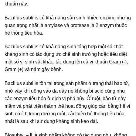
khuẩn này:
Bacillus subtilis có khả năng sản sinh nhiều enzym, nhưng
quan trọng nhất là amylase và protease là 2 enzym thuộc
hệ thống tiêu hóa.
Bacillus subtilis có khả năng sinh tổng hợp một số chất
kháng sinh có tác dụng ức chế sinh trưởng hoặc tiêu diệt
một số vi sinh vật khác, tác dụng lên cả vi khuẩn Gram (-),
Gram (+) và nấm gây bệnh.
Bacillus subtilis tồn tại trong sản phẩm ở trạng thái bào tử,
nhờ vậy khi uống vào dạ dày nó không bị acid cũng như
các enzym tiêu hóa ở dịch vị phá hủy. Ở ruột, bào tử nảy
mầm và phát triển thành thể hoạt động giúp cân bằng hệ vi
sinh có ích trong đường ruột, cải thiện hệ thống tiêu hóa,
nhất là sau khi sử dụng kháng sinh kéo dài.
Biosubtyl – II là sinh phẩm không có tác dụng phụ, không