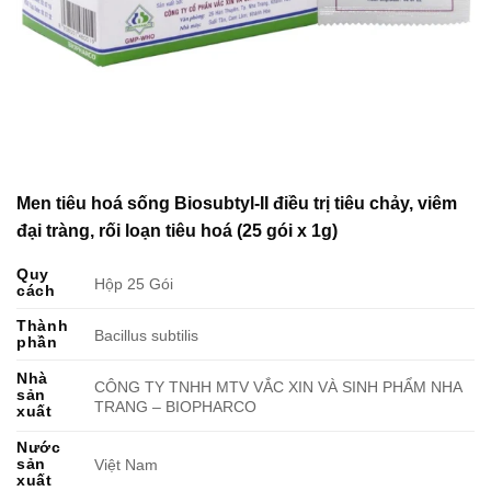
Men tiêu hoá sống Biosubtyl-II điều trị tiêu chảy, viêm
đại tràng, rối loạn tiêu hoá (25 gói x 1g)
Quy
Hộp 25 Gói
cách
Thành
Bacillus subtilis
phần
Nhà
CÔNG TY TNHH MTV VẮC XIN VÀ SINH PHẨM NHA
sản
TRANG – BIOPHARCO
xuất
Nước
sản
Việt Nam
xuất