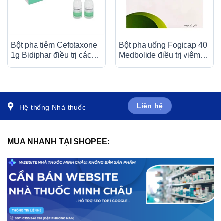
Bột pha tiêm Cefotaxone
Bột pha uống Fogicap 40
1g Bidiphar điều trị các
Medbolide điều trị viêm
bệnh nhiễm khuẩn nặng
loét dạ dày, đường tiêu
(10 lọ)
hóa (20 gói)
Liên hệ
Hệ thống Nhà thuốc
MUA NHANH TẠI SHOPEE: