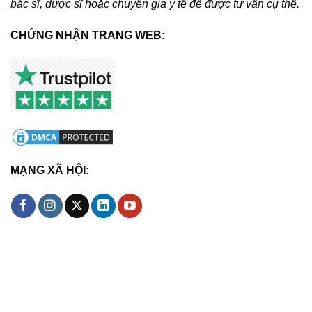
bác sĩ, dược sĩ hoặc chuyên gia y tế để được tư vấn cụ thể.
CHỨNG NHẬN TRANG WEB:
MẠNG XÃ HỘI: