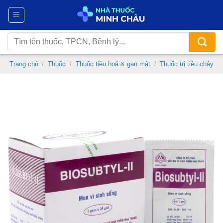
Chuyển
đến
nội
Tìm
dung
kiếm:
Trang chủ
/
Thuốc
/
Thuốc tiêu hoá & gan mật
/
Thuốc trị tiêu chảy