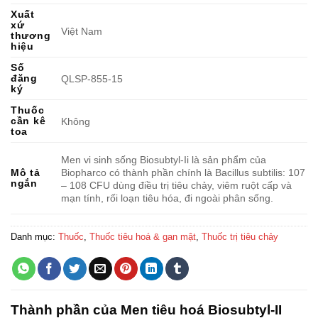
Xuất
xứ
Việt Nam
thương
hiệu
Số
đăng
QLSP-855-15
ký
Thuốc
cần kê
Không
toa
Men vi sinh sống Biosubtyl-Ii là sản phẩm của
Biopharco có thành phần chính là Bacillus subtilis: 107
Mô tả
ngắn
– 108 CFU dùng điều trị tiêu chảy, viêm ruột cấp và
mạn tính, rối loạn tiêu hóa, đi ngoài phân sống.
Danh mục:
Thuốc
,
Thuốc tiêu hoá & gan mật
,
Thuốc trị tiêu chảy
Thành phần của Men tiêu hoá Biosubtyl-II