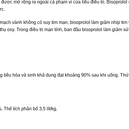
l được mở rộng ra ngoài cả phạm vi của liều điều trị. Bisoprolol
ực.
 mạch vành không có suy tim mạn, bisoprolol làm giảm nhịp tim 
hụ oxy. Trong điều trị mạn tính, ban đầu bisoprolol làm giảm s
g tiêu hóa và sinh khả dụng đạt khoảng 90% sau khi uống. Thứ
 Thể tích phân bố 3,5 lít/kg.