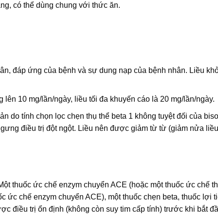
ng, có thể dùng chung với thức ăn.
ân, đáp ứng của bệnh và sự dung nạp của bệnh nhân. Liều kh
 lên 10 mg/lần/ngày, liều tối đa khuyến cáo là 20 mg/lần/ngày.
 do tính chọn lọc chẹn thụ thể beta 1 không tuyệt đối của biso
gưng điều trị đột ngột. Liều nên được giảm từ từ (giảm nửa liề
: Một thuốc ức chế enzym chuyển ACE (hoặc một thuốc ức chế th
c ức chế enzym chuyển ACE), một thuốc chẹn beta, thuốc lợi ti
 điều trị ổn định (không còn suy tim cấp tính) trước khi bắt đầu