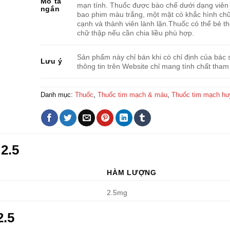
Mô tả
mạn tính. Thuốc được bào chế dưới dạng viên 
ngắn
bao phim màu trắng, một mặt có khắc hình chữ
cạnh và thành viên lành lặn.Thuốc có thể bẻ t
chữ thập nếu cần chia liều phù hợp.
Sản phẩm này chỉ bán khi có chỉ định của bác s
Lưu ý
thông tin trên Website chỉ mang tính chất tham
Danh mục:
Thuốc
,
Thuốc tim mạch & máu
,
Thuốc tim mạch hu
2.5
HÀM LƯỢNG
2.5mg
2.5