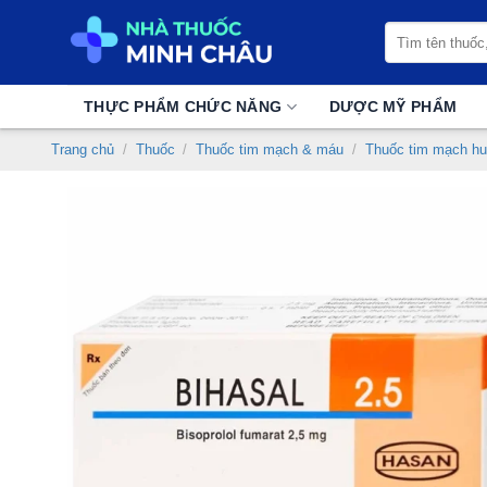
Chuyển
Tìm
đến
kiếm:
nội
dung
THỰC PHẨM CHỨC NĂNG
DƯỢC MỸ PHẨM
Trang chủ
/
Thuốc
/
Thuốc tim mạch & máu
/
Thuốc tim mạch hu