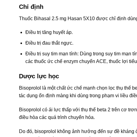
Chỉ định
Thuốc Bihasal 2.5 mg Hasan 5X10 được chỉ định dùng
Ðiều trị tăng huyết áp.
Ðiều trị đau thắt ngực.
Ðiều trị suy tim mạn tính: Dùng trong suy tim mạn t
các thuốc ức chế enzym chuyển ACE, thuốc lợi tiểu 
Dược lực học
Bisoprolol là một chất ức chế mạnh chọn lọc thụ thể be
tác dụng ổn định màng khi dùng trong phạm vi liều điều 
Bisoprolol có ái lực thấp với thụ thể beta 2 trên cơ 
điều hòa các quá trình chuyển hóa.
Do đó, bisoprolol không ảnh hưởng đến sự đề kháng 