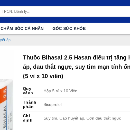
CHĂM SÓC CÁ NHÂN
GÓC SỨC KHỎE
yết áp
Thuốc Bihasal 2.5 Hasan điều trị tăng 
áp, đau thắt ngực, suy tim mạn tính ổ
(5 vỉ x 10 viên)
Quy
Hộp 5 Vỉ x 10 Viên
cách
Thành
Bisoprolol
phần
Chỉ
Suy tim, Cao huyết áp, Cơn đau thắt ngực
định