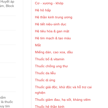
 Huyết áp
Cơ - xương - khớp
ậm, Block
Hệ hô hấp
Hệ thần kinh trung ương
Hệ tiết niệu-sinh dục
Hệ tiêu hóa & gan mật
Hệ tim mạch & tạo máu
Mắt
Miếng dán, cao xoa, dầu
Thuốc bổ & vitamin
Thuốc chống ung thư
Thuốc da liễu
Thuốc dị ứng
Thuốc giải độc, khử độc và hỗ trợ cai
nghiện
phẩm
Thuốc giảm đau, hạ sốt, kháng viêm
 là thuốc
suy tim
Thuốc hệ thần kinh