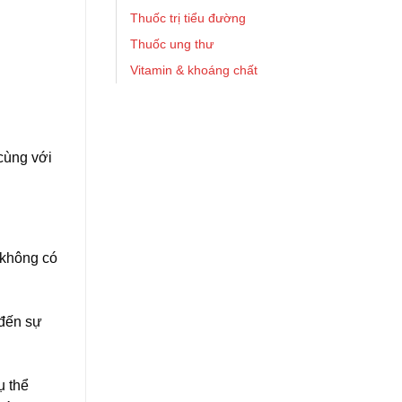
Thuốc trị tiểu đường
Thuốc ung thư
Vitamin & khoáng chất
 cùng với
à không có
 đến sự
ụ thể