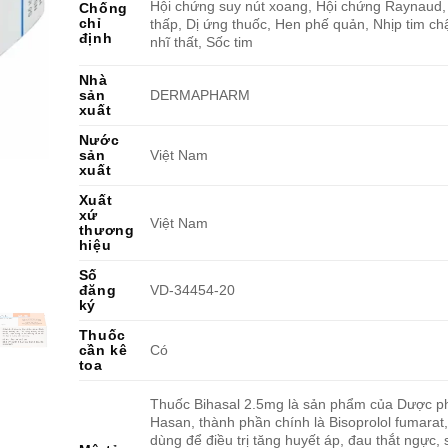
Hội chứng suy nút xoang, Hội chứng Raynaud,
Chống
chỉ
thấp, Dị ứng thuốc, Hen phế quản, Nhịp tim ch
định
nhĩ thất, Sốc tim
Nhà
sản
DERMAPHARM
xuất
Nước
sản
Việt Nam
xuất
Xuất
xứ
Việt Nam
thương
hiệu
Số
đăng
VD-34454-20
ký
Thuốc
cần kê
Có
toa
Thuốc Bihasal 2.5mg là sản phẩm của Dược 
Hasan, thành phần chính là Bisoprolol fumarat,
dùng để điều trị tăng huyết áp, đau thắt ngực, 