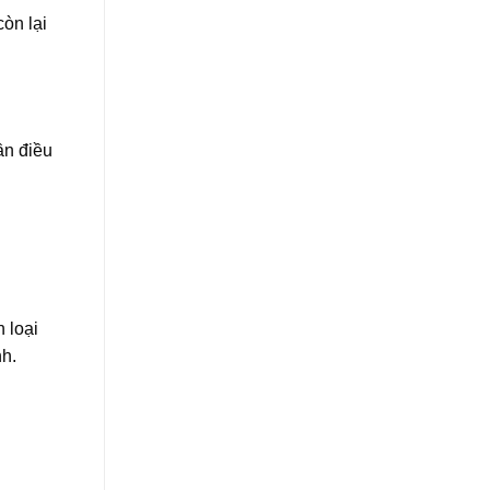
òn lại
ần điều
 loại
nh.