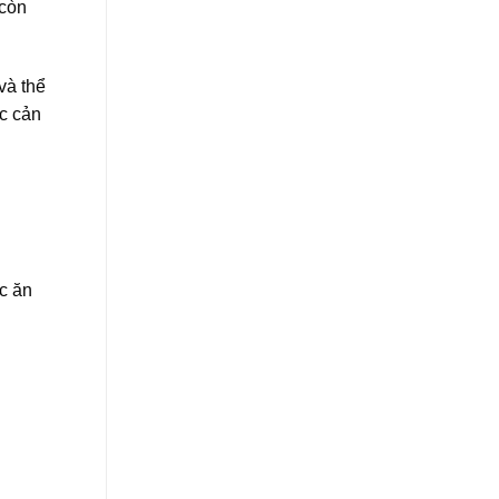
 còn
và thể
ức cản
c ăn