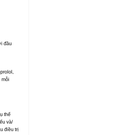
ởi đầu
prolol,
u mỗi
ụ thể
ểu và/
 điều trị