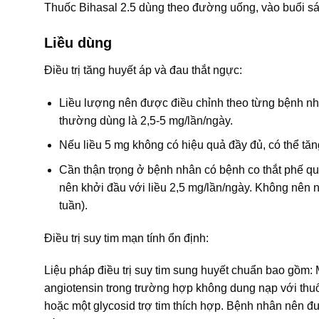
Thuốc Bihasal 2.5 dùng theo đường uống, vào buổi sá
Liều dùng
Điều trị tăng huyết áp và đau thắt ngực:
Liều lượng nên được điều chỉnh theo từng bệnh nh
thường dùng là 2,5-5 mg/lần/ngày.
Nếu liều 5 mg không có hiệu quả đầy đủ, có thể tăng
Cần thận trọng ở bệnh nhân có bệnh co thắt phế quản
nên khởi đầu với liều 2,5 mg/lần/ngày. Không nên n
tuần).
Điều trị suy tim mạn tính ổn định:
Liệu pháp điều trị suy tim sung huyết chuẩn bao gồm
angiotensin trong trường hợp không dung nạp với thuố
hoặc một glycosid trợ tim thích hợp. Bệnh nhân nên được