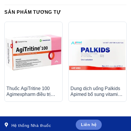
SẢN PHẨM TƯƠNG TỰ
Thuốc AgiTritine 100
Dung dịch uống Palkids
Agimexpharm điều trị
Apimed bổ sung vitamin,
chứng đau do rối loạn
canxi, điều trị suy nhược
chức năng của ống tiêu
cơ thể (20 ống x 10ml)
hóa và đường mật (10 vỉ
x 10 viên)
Liên hệ
Hệ thống Nhà thuốc