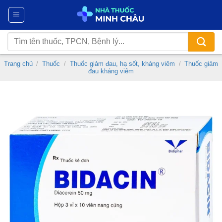
Chuyển
đến
nội
Tìm
dung
kiếm:
Trang chủ
/
Thuốc
/
Thuốc giảm đau, hạ sốt, kháng viêm
/
Thuốc giảm
đau kháng viêm