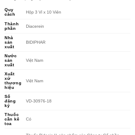
Quy
Hộp 3 Vỉ x 10 Viên
cách
Thành
Diacerein
phần
Nhà
sản
BIDIPHAR
xuất
Nước
sản
Việt Nam
xuất
Xuất
xứ
Việt Nam
thương
hiệu
Số
đăng
VD-30976-18
ký
Thuốc
cần kê
Có
toa