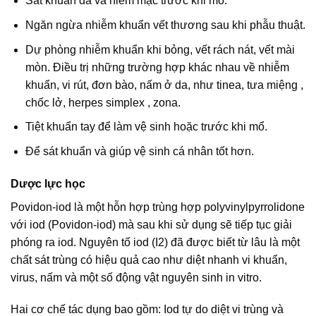
Sát khuẩn da và niêm mạc trước khi mổ.
Ngăn ngừa nhiễm khuẩn vết thương sau khi phẫu thuật.
Dự phòng nhiễm khuẩn khi bỏng, vết rách nát, vết mài
mòn. Điều trị những trường hợp khác nhau về nhiễm
khuẩn, vi rút, đơn bào, nấm ở da, như tinea, tưa miệng ,
chốc lở, herpes simplex , zona.
Tiệt khuẩn tay để làm vệ sinh hoặc trước khi mổ.
Để sát khuẩn và giúp vệ sinh cá nhân tốt hơn.
Dược lực học
Povidon-iod là một hỗn hợp trùng hợp polyvinylpyrrolidone
với iod (Povidon-iod) mà sau khi sử dụng sẽ tiếp tục giải
phóng ra iod. Nguyên tố iod (I2) đã được biết từ lâu là một
chất sát trùng có hiệu quả cao như diệt nhanh vi khuẩn,
virus, nấm và một số động vật nguyên sinh in vitro.
Hai cơ chế tác dụng bao gồm: Iod tự do diệt vi trùng và