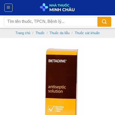
Chuyển
đến
nội
Tìm
dung
kiếm:
Trang chủ
/
Thuốc
/
Thuốc da liễu
/
Thuốc sát khuẩn