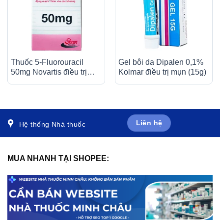
Thuốc 5-Fluorouracil
Gel bôi da Dipalen 0,1%
50mg Novartis điều trị
Kolmar điều trị mụn (15g)
giảm nhẹ trong nhiều loại
ung thư (10ml)
Liên hệ
Hệ thống Nhà thuốc
MUA NHANH TẠI SHOPEE: