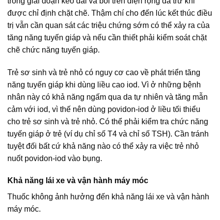
trong giai đoạn kéo dài và bôi trên diện rộng da trừ khi
được chỉ định chặt chẽ. Thậm chí cho đến lúc kết thúc điều
trị vẫn cần quan sát các triệu chứng sớm có thể xảy ra của
tăng năng tuyến giáp và nếu cần thiết phải kiểm soát chặt
chẽ chức năng tuyến giáp.
Trẻ sơ sinh và trẻ nhỏ có nguy cơ cao về phát triển tăng
năng tuyến giáp khi dùng liều cao iod. Vì ở những bệnh
nhân này có khả năng ngấm qua da tự nhiên và tăng mẫn
cảm với iod, vì thế nên dùng povidon-iod ở liều tối thiểu
cho trẻ sơ sinh và trẻ nhỏ. Có thể phải kiểm tra chức năng
tuyến giáp ở trẻ (ví dụ chỉ số T4 và chỉ số TSH). Cần tránh
tuyệt đối bất cứ khả năng nào có thể xảy ra việc trẻ nhỏ
nuốt povidon-iod vào bụng.
Khả năng lái xe và vận hành máy móc
Thuốc không ảnh hưởng đến khả năng lái xe và vận hành
máy móc.