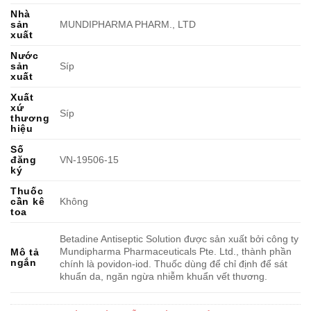
Nhà
sản
MUNDIPHARMA PHARM., LTD
xuất
Nước
sản
Síp
xuất
Xuất
xứ
Síp
thương
hiệu
Số
đăng
VN-19506-15
ký
Thuốc
cần kê
Không
toa
Betadine Antiseptic Solution được sản xuất bởi công ty
Mundipharma Pharmaceuticals Pte. Ltd., thành phần
Mô tả
ngắn
chính là povidon-iod. Thuốc dùng để chỉ định để sát
khuẩn da, ngăn ngừa nhiễm khuẩn vết thương.