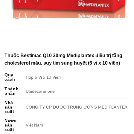
Thuốc Bestimac Q10 30mg Mediplantex điều trị tăng
cholesterol máu, suy tim sung huyết (6 vỉ x 10 viên)
Quy
Hộp 6 Vỉ x 10 Viên
cách
Thành
Ubidecarenone
phần
Nhà
sản
CÔNG TY CP DƯỢC TRUNG ƯƠNG MEDIPLANTEX
xuất
Nước
sản
Việt Nam
xuất