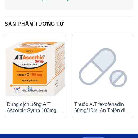
SẢN PHẨM TƯƠNG TỰ
Dung dịch uống A.T
Thuốc A.T fexofenadin
Ascorbic Syrup 100mg bổ
60mg/10ml An Thiên điều
sung vitamin C, điều trị
trị triệu chứng viêm mũi dị
bệnh scorbut (30 gói x
ứng theo mùa (30 ống x
5ml)
10ml)