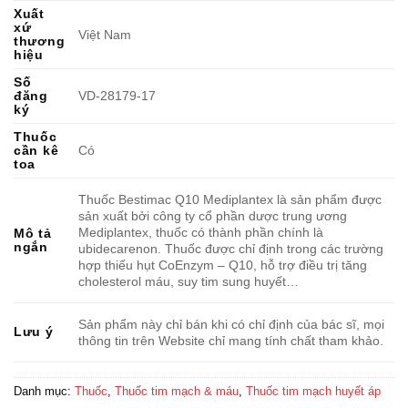
Xuất
xứ
Việt Nam
thương
hiệu
Số
đăng
VD-28179-17
ký
Thuốc
cần kê
Có
toa
Thuốc Bestimac Q10 Mediplantex là sản phẩm được
sản xuất bởi công ty cổ phần dược trung ương
Mediplantex, thuốc có thành phần chính là
Mô tả
ngắn
ubidecarenon. Thuốc được chỉ định trong các trường
hợp thiếu hụt CoEnzym – Q10, hỗ trợ điều trị tăng
cholesterol máu, suy tim sung huyết…
Sản phẩm này chỉ bán khi có chỉ định của bác sĩ, mọi
Lưu ý
thông tin trên Website chỉ mang tính chất tham khảo.
Danh mục:
Thuốc
,
Thuốc tim mạch & máu
,
Thuốc tim mạch huyết áp