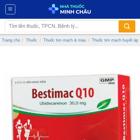
Chuyển
đến
nội
Tìm
dung
kiếm:
Trang chủ
/
Thuốc
/
Thuốc tim mạch & máu
/
Thuốc tim mạch huyết áp