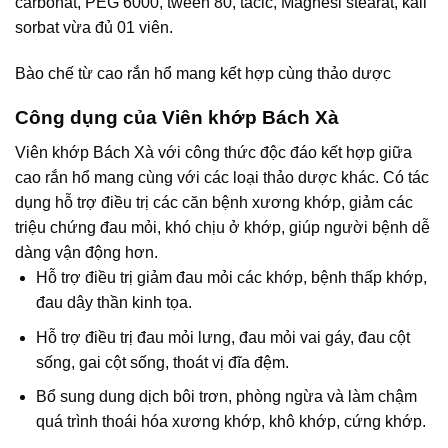
carbonat, PEG 6000, tween 80, taclc, Magnesi stearat, kali
sorbat vừa đủ 01 viên.
Bào chế từ cao rắn hổ mang kết hợp cùng thảo dược
Công dụng của Viên khớp Bách Xà
Viên khớp Bách Xà với công thức độc đáo kết hợp giữa
cao rắn hổ mang cùng với các loại thảo dược khác. Có tác
dụng hỗ trợ điều trị các căn bệnh xương khớp, giảm các
triệu chứng đau mỏi, khó chịu ở khớp, giúp người bệnh dễ
dàng vận động hơn.
Hỗ trợ điều trị giảm đau mỏi các khớp, bệnh thấp khớp,
đau dây thần kinh tọa.
Hỗ trợ điều trị đau mỏi lưng, đau mỏi vai gáy, đau cột
sống, gai cột sống, thoát vị đĩa đệm.
Bổ sung dung dịch bôi trơn, phòng ngừa và làm chậm
quá trình thoái hóa xương khớp, khô khớp, cứng khớp.