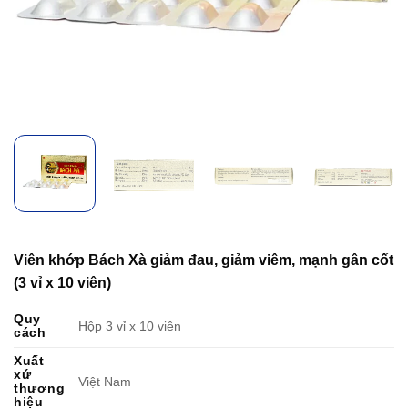
Viên khớp Bách Xà giảm đau, giảm viêm, mạnh gân cốt
(3 vỉ x 10 viên)
Quy
Hộp 3 vỉ x 10 viên
cách
Xuất
xứ
Việt Nam
thương
hiệu