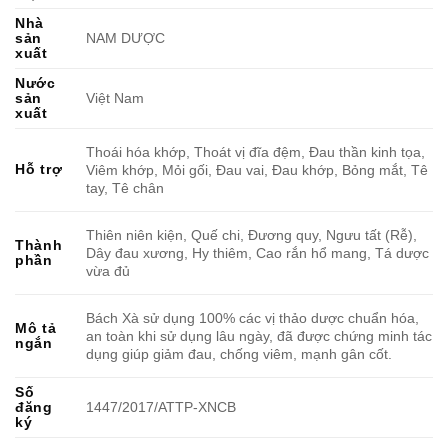
Nhà
sản
NAM DƯỢC
xuất
Nước
sản
Việt Nam
xuất
Thoái hóa khớp, Thoát vị đĩa đệm, Đau thần kinh tọa,
Hỗ trợ
Viêm khớp, Mỏi gối, Đau vai, Đau khớp, Bỏng mắt, Tê
tay, Tê chân
Thiên niên kiện, Quế chi, Đương quy, Ngưu tất (Rễ),
Thành
Dây đau xương, Hy thiêm, Cao rắn hổ mang, Tá dược
phần
vừa đủ
Bách Xà sử dụng 100% các vị thảo dược chuẩn hóa,
Mô tả
an toàn khi sử dụng lâu ngày, đã được chứng minh tác
ngắn
dụng giúp giảm đau, chống viêm, mạnh gân cốt.
Số
đăng
1447/2017/ATTP-XNCB
ký