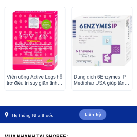
Viên uống Active Legs hỗ
Dung dịch 6Enzymes IP
trợ điều trị suy giãn tĩnh
Mediphar USA giúp tăng
mạch chân (15 viên)
cường tiêu hoá thức ăn (4
vỉ x 5 ống x 10ml)
Liên hệ
Hệ thống Nhà thuốc
MUA NHANH TẠI SHOPEE: