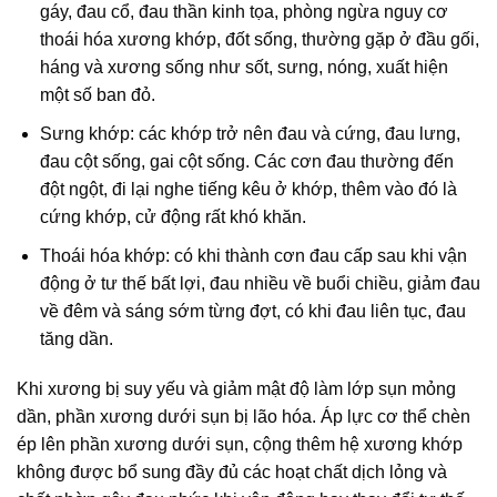
gáy, đau cổ, đau thần kinh tọa, phòng ngừa nguy cơ
thoái hóa xương khớp, đốt sống, thường gặp ở đầu gối,
háng và xương sống như sốt, sưng, nóng, xuất hiện
một số ban đỏ.
Sưng khớp: các khớp trở nên đau và cứng, đau lưng,
đau cột sống, gai cột sống. Các cơn đau thường đến
đột ngột, đi lại nghe tiếng kêu ở khớp, thêm vào đó là
cứng khớp, cử động rất khó khăn.
Thoái hóa khớp: có khi thành cơn đau cấp sau khi vận
động ở tư thế bất lợi, đau nhiều về buổi chiều, giảm đau
về đêm và sáng sớm từng đợt, có khi đau liên tục, đau
tăng dần.
Khi xương bị suy yếu và giảm mật độ làm lớp sụn mỏng
dần, phần xương dưới sụn bị lão hóa. Áp lực cơ thể chèn
ép lên phần xương dưới sụn, cộng thêm hệ xương khớp
không được bổ sung đầy đủ các hoạt chất dịch lỏng và