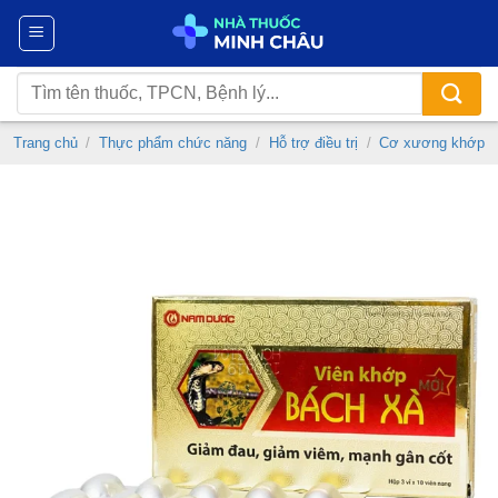
Chuyển
đến
nội
Tìm
dung
kiếm:
Trang chủ
/
Thực phẩm chức năng
/
Hỗ trợ điều trị
/
Cơ xương khớp