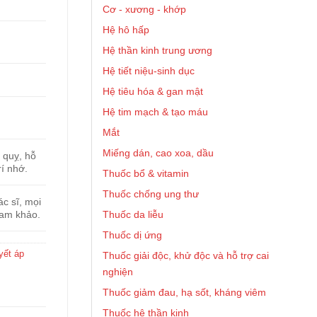
Cơ - xương - khớp
Hệ hô hấp
Hệ thần kinh trung ương
Hệ tiết niệu-sinh dục
Hệ tiêu hóa & gan mật
Hệ tim mạch & tạo máu
Mắt
Miếng dán, cao xoa, dầu
t quỵ, hỗ
í nhớ.
Thuốc bổ & vitamin
Thuốc chống ung thư
c sĩ, mọi
Thuốc da liễu
ham khảo.
Thuốc dị ứng
yết áp
Thuốc giải độc, khử độc và hỗ trợ cai
nghiện
Thuốc giảm đau, hạ sốt, kháng viêm
Thuốc hệ thần kinh