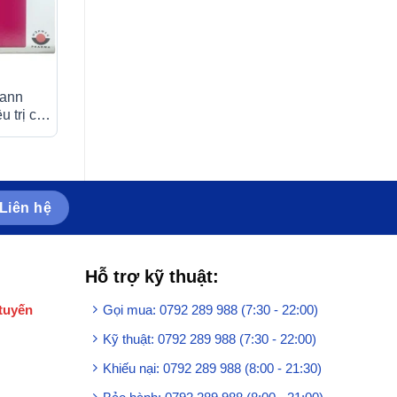
mann
Bột pha uống Fogicap 40
Thuốc Stavacor 
 trị các
Medbolide điều trị viêm loét
Herabiopharm điều
u dây
dạ dày, đường tiêu hóa (20
cholesterol máu (3
 viên)
gói)
viên)
Liên hệ
Hỗ trợ kỹ thuật:
tuyến
Gọi mua: 0792 289 988 (7:30 - 22:00)
Kỹ thuật: 0792 289 988 (7:30 - 22:00)
Khiếu nại: 0792 289 988 (8:00 - 21:30)