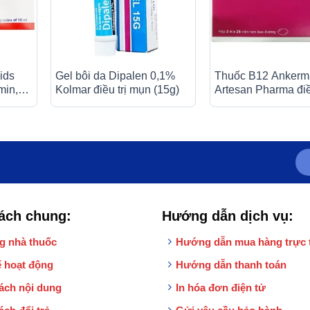
ids
Gel bôi da Dipalen 0,1%
Thuốc B12 Anker
min,
Kolmar điều trị mụn (15g)
Artesan Pharma điều
hược
bệnh thiếu máu, đa
l)
thần kinh (2 vỉ x 25
ách chung:
Hướng dẫn dịch vụ:
g nhà thuốc
Hướng dẫn mua hàng trực 
 hoạt động
Hướng dẫn thanh toán
ách nội dung
In hóa đơn điện tử