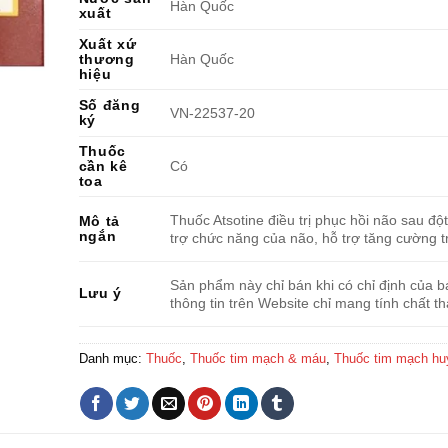
Hàn Quốc
xuất
Xuất xứ
thương
Hàn Quốc
hiệu
Số đăng
VN-22537-20
ký
Thuốc
cần kê
Có
toa
Thuốc Atsotine điều trị phục hồi não sau độ
Mô tả
ngắn
trợ chức năng của não, hỗ trợ tăng cường tr
Sản phẩm này chỉ bán khi có chỉ định của bá
Lưu ý
thông tin trên Website chỉ mang tính chất t
Danh mục:
Thuốc
,
Thuốc tim mạch & máu
,
Thuốc tim mạch hu