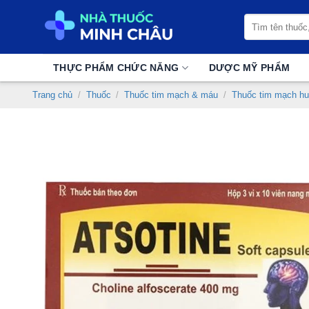
Chuyển
Tìm
đến
kiếm:
nội
dung
THỰC PHẨM CHỨC NĂNG
DƯỢC MỸ PHẨM
Trang chủ
/
Thuốc
/
Thuốc tim mạch & máu
/
Thuốc tim mạch hu