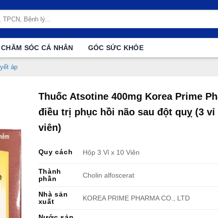
CHĂM SÓC CÁ NHÂN
GÓC SỨC KHỎE
yết áp
Thuốc Atsotine 400mg Korea Prime P
điều trị phục hồi não sau đột quỵ (3 vỉ
viên)
Quy cách
Hộp 3 Vỉ x 10 Viên
Thành
Cholin alfoscerat
phần
Nhà sản
KOREA PRIME PHARMA CO., LTD
xuất
Nước sản