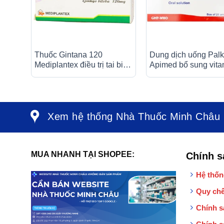
Thuốc Gintana 120
Dung dịch uống Palk
Mediplantex điều trị tai biến
Apimed bổ sung vita
mạch máu não, thiểu năng
canxi, điều trị suy n
tuần hoàn não (6 vỉ x 10
cơ thể (20 ống x 10m
viên)
Xem hệ thống Nhà Thuốc Minh Châu
MUA NHANH TẠI SHOPEE:
Chính s
Hệ thốn
Quy chế
Chính s