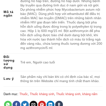
đường hô hấp trên, đường hô hấp dưới. Những bệnh
lây truyền qua đường tình dục ở nam giới và nữ giới.
Dự phòng nhiễm phức hợp Mycobacterium avium nội
Mô tả
bào (MAC). Dùng phối hợp với ethambutol để điều trị
ngắn
nhiễm MAC lan truyền (DMAC) trên những bệnh nhân
nhiễm HIV giai đoạn tiến triển. Thuốc dạng bột pha
hỗn dịch uống được đóng trong lọ polyethylen tỷ trọng
cao. Hộp 1 lọ 600 mg/15 ml. Bột azithromycin để pha
hỗn dịch uống được bào chế dưới dạng bột khô, khi
hòa với nước tạo thành hỗn dịch có màu từ trắng ngà
đến vàng nâu, chứa lượng thuốc tương đương với 200
mg azithromycin/5 ml.
Đối
tượng
Trẻ em, Người cao tuổi
sử
dụng
Sản phẩm này chỉ bán khi có chỉ định của bác sĩ, mọi
Lưu ý
thông tin trên Website chỉ mang tính chất tham khảo.
Danh mục:
Thuốc
,
Thuốc kháng sinh
,
Thuốc kháng sinh, kháng nấm