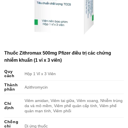
Thuốc Zithromax 500mg Pfizer điều trị các chứng
nhiễm khuẩn (1 vỉ x 3 viên)
Quy
Hộp 1 Vỉ x 3 Viên
cách
Thành
Azithromycin
phần
Viêm amidan, Viêm tai giữa, Viêm xoang, Nhiễm trùng
Chỉ
da và mô mềm, Viêm phế quản cấp tính, Viêm phế
định
quản mạn tính, Viêm phổi
Chống
chỉ
Dị ứng thuốc