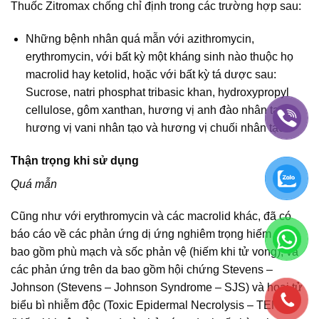
Thuốc Zitromax chống chỉ định trong các trường hợp sau:
Những bệnh nhân quá mẫn với azithromycin,
erythromycin, với bất kỳ một kháng sinh nào thuộc họ
macrolid hay ketolid, hoặc với bất kỳ tá dược sau:
Sucrose, natri phosphat tribasic khan, hydroxypropyl
cellulose, gôm xanthan, hương vị anh đào nhân tạo,
hương vị vani nhân tạo và hương vị chuối nhân tạo.
Thận trọng khi sử dụng
Quá mẫn
Cũng như với erythromycin và các macrolid khác, đã có
báo cáo về các phản ứng dị ứng nghiêm trọng hiếm gặp,
bao gồm phù mạch và sốc phản vệ (hiếm khi tử vong), và
các phản ứng trên da bao gồm hội chứng Stevens –
Johnson (Stevens – Johnson Syndrome – SJS) và hoại tử
biểu bì nhiễm độc (Toxic Epidermal Necrolysis – TEN)