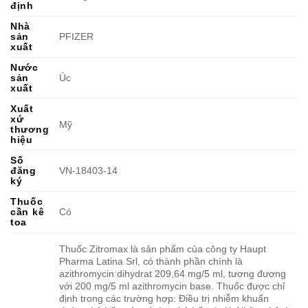
định
Nhà
sản
PFIZER
xuất
Nước
sản
Úc
xuất
Xuất
xứ
Mỹ
thương
hiệu
Số
đăng
VN-18403-14
ký
Thuốc
cần kê
Có
toa
Thuốc Zitromax là sản phẩm của công ty Haupt
Pharma Latina Srl, có thành phần chính là
azithromycin dihydrat 209,64 mg/5 ml, tương đương
với 200 mg/5 ml azithromycin base. Thuốc được chỉ
định trong các trường hợp: Điều trị nhiễm khuẩn