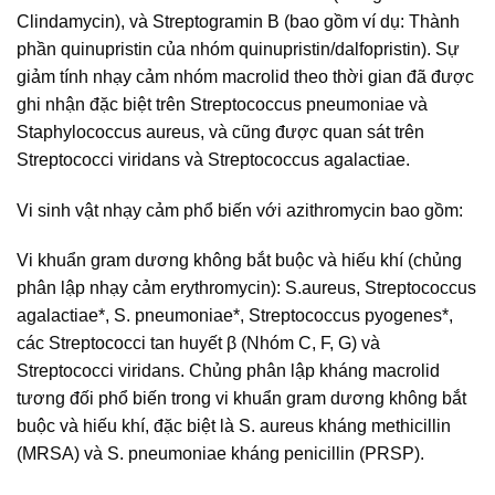
Clindamycin), và Streptogramin B (bao gồm ví dụ: Thành
phần quinupristin của nhóm quinupristin/dalfopristin). Sự
giảm tính nhạy cảm nhóm macrolid theo thời gian đã được
ghi nhận đặc biệt trên Streptococcus pneumoniae và
Staphylococcus aureus, và cũng được quan sát trên
Streptococci viridans và Streptococcus agalactiae.
Vi sinh vật nhạy cảm phổ biến với azithromycin bao gồm:
Vi khuẩn gram dương không bắt buộc và hiếu khí (chủng
phân lập nhạy cảm erythromycin): S.aureus, Streptococcus
agalactiae*, S. pneumoniae*, Streptococcus pyogenes*,
các Streptococci tan huyết β (Nhóm C, F, G) và
Streptococci viridans. Chủng phân lập kháng macrolid
tương đối phổ biến trong vi khuẩn gram dương không bắt
buộc và hiếu khí, đặc biệt là S. aureus kháng methicillin
(MRSA) và S. pneumoniae kháng penicillin (PRSP).