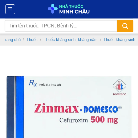
Chuyển
đến
nội
Tìm
dung
kiếm:
Trang chủ
/
Thuốc
/
Thuốc kháng sinh, kháng nấm
/
Thuốc kháng sinh