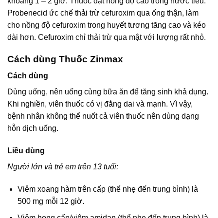
khoảng 1 – 2 giờ. Thuốc đạt nồng độ cao trong nước tiểu.
Probenecid ức chế thải trừ cefuroxim qua ống thận, làm
cho nồng độ cefuroxim trong huyết tương tăng cao và kéo
dài hơn. Cefuroxim chỉ thải trừ qua mật với lượng rất nhỏ.
Cách dùng Thuốc Zinmax
Cách dùng
Dùng uống, nên uống cùng bữa ăn để tăng sinh khả dụng.
Khi nghiền, viên thuốc có vị đắng dai và mạnh. Vì vậy,
bệnh nhân không thể nuốt cả viên thuốc nên dùng dạng
hỗn dịch uống.
Liều dùng
Người lớn và trẻ em trên 13 tuổi:
Viêm xoang hàm trên cấp (thể nhẹ đến trung bình) là
500 mg mỗi 12 giờ.
Viêm họng cấp/viêm amidan (thể nhẹ đến trung bình) là