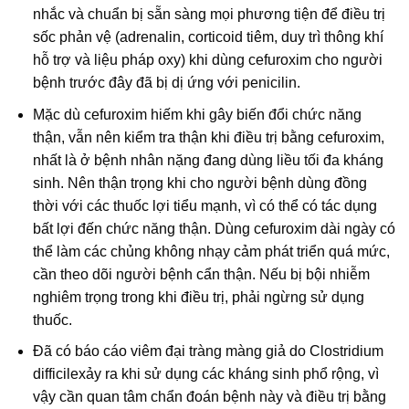
nhắc và chuẩn bị sẵn sàng mọi phương tiện để điều trị
sốc phản vệ (adrenalin, corticoid tiêm, duy trì thông khí
hỗ trợ và liệu pháp oxy) khi dùng cefuroxim cho người
bệnh trước đây đã bị dị ứng với penicilin.
Mặc dù cefuroxim hiếm khi gây biến đổi chức năng
thận, vẫn nên kiểm tra thận khi điều trị bằng cefuroxim,
nhất là ở bệnh nhân nặng đang dùng liều tối đa kháng
sinh. Nên thận trọng khi cho người bệnh dùng đồng
thời với các thuốc lợi tiểu mạnh, vì có thể có tác dụng
bất lợi đến chức năng thận. Dùng cefuroxim dài ngày có
thể làm các chủng không nhạy cảm phát triển quá mức,
cần theo dõi người bệnh cẩn thận. Nếu bị bội nhiễm
nghiêm trọng trong khi điều trị, phải ngừng sử dụng
thuốc.
Đã có báo cáo viêm đại tràng màng giả do Clostridium
difficilexảy ra khi sử dụng các kháng sinh phổ rộng, vì
vậy cần quan tâm chẩn đoán bệnh này và điều trị bằng