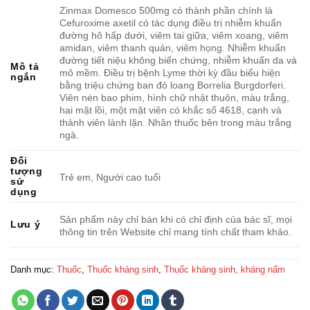
Zinmax Domesco 500mg có thành phần chính là
Cefuroxime axetil có tác dụng điều trị nhiễm khuẩn
đường hô hấp dưới, viêm tai giữa, viêm xoang, viêm
amidan, viêm thanh quản, viêm họng. Nhiễm khuẩn
đường tiết niệu không biến chứng, nhiễm khuẩn da và
Mô tả
mô mềm. Điều trị bệnh Lyme thời kỳ đầu biểu hiện
ngắn
bằng triệu chứng ban đỏ loang Borrelia Burgdorferi.
Viên nén bao phim, hình chữ nhật thuôn, màu trắng,
hai mặt lồi, một mặt viên có khắc số 4618, cạnh và
thành viên lành lặn. Nhân thuốc bên trong màu trắng
ngà.
Đối
tượng
Trẻ em, Người cao tuổi
sử
dụng
Sản phẩm này chỉ bán khi có chỉ định của bác sĩ, mọi
Lưu ý
thông tin trên Website chỉ mang tính chất tham khảo.
Danh mục:
Thuốc
,
Thuốc kháng sinh
,
Thuốc kháng sinh, kháng nấm