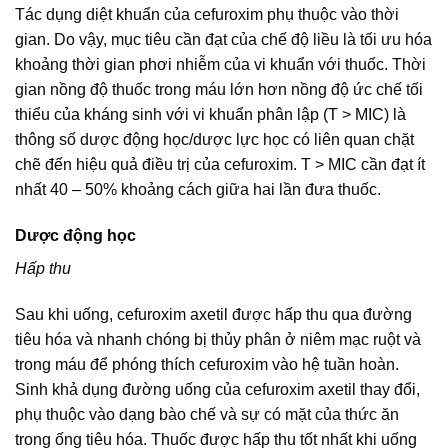
Tác dụng diệt khuẩn của cefuroxim phụ thuộc vào thời
gian. Do vậy, mục tiêu cần đạt của chế độ liều là tối ưu hóa
khoảng thời gian phơi nhiễm của vi khuẩn với thuốc. Thời
gian nồng độ thuốc trong máu lớn hơn nồng độ ức chế tối
thiểu của kháng sinh với vi khuẩn phân lập (T > MIC) là
thông số dược động học/dược lực học có liên quan chặt
chẽ đến hiệu quả điều trị của cefuroxim. T > MIC cần đạt ít
nhất 40 – 50% khoảng cách giữa hai lần đưa thuốc.
Dược động học
Hấp thu
Sau khi uống, cefuroxim axetil được hấp thu qua đường
tiêu hóa và nhanh chóng bị thủy phân ở niêm mạc ruột và
trong máu để phóng thích cefuroxim vào hệ tuần hoàn.
Sinh khả dụng đường uống của cefuroxim axetil thay đổi,
phụ thuộc vào dạng bào chế và sự có mặt của thức ăn
trong ống tiêu hóa. Thuốc được hấp thu tốt nhất khi uống