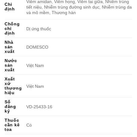
Viêm amidan, Viêm họng, Viêm tai giữa, Nhiễm trùng
Chỉ
tiết niệu, Nhiễm trùng đường sinh dục, Nhiễm trùng da
định
và mô mềm, Thương hàn
Chống
chỉ
Dị ứng thuốc
định
Nhà
sản
DOMESCO
xuất
Nước
sản
Việt Nam
xuất
Xuất
xứ
Việt Nam
thương
hiệu
Số
đăng
VD-25433-16
ký
Thuốc
cần kê
Có
toa