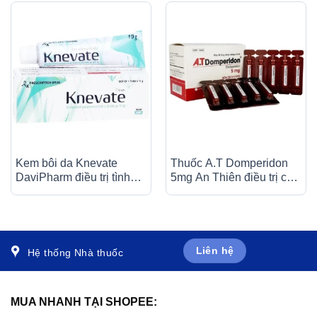
Kem bôi da Knevate
Thuốc A.T Domperidon
DaviPharm điều trị tình
5mg An Thiên điều trị các
trạng ngứa, vẩy nến, da
trường hợp buồn nôn và
đóng vảy, mẩn đỏ (10g)
nôn (30 ống)
Liên hệ
Hệ thống Nhà thuốc
MUA NHANH TẠI SHOPEE: