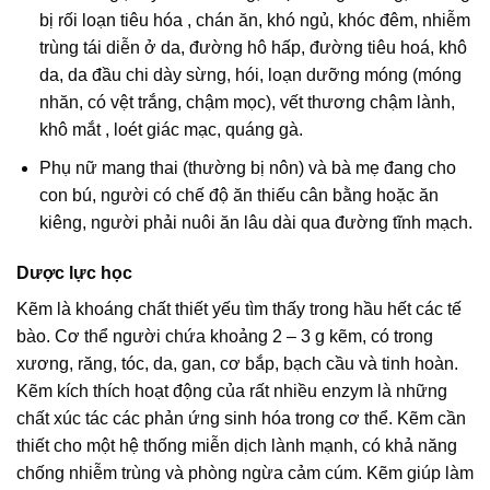
bị rối loạn tiêu hóa , chán ăn, khó ngủ, khóc đêm, nhiễm
trùng tái diễn ở da, đường hô hấp, đường tiêu hoá, khô
da, da đầu chi dày sừng, hói, loạn dưỡng móng (móng
nhăn, có vệt trắng, chậm mọc), vết thương chậm lành,
khô mắt , loét giác mạc, quáng gà.
Phụ nữ mang thai (thường bị nôn) và bà mẹ đang cho
con bú, người có chế độ ăn thiếu cân bằng hoặc ăn
kiêng, người phải nuôi ăn lâu dài qua đường tĩnh mạch.
Dược lực học
Kẽm là khoáng chất thiết yếu tìm thấy trong hầu hết các tế
bào. Cơ thể người chứa khoảng 2 – 3 g kẽm, có trong
xương, răng, tóc, da, gan, cơ bắp, bạch cầu và tinh hoàn.
Kẽm kích thích hoạt động của rất nhiều enzym là những
chất xúc tác các phản ứng sinh hóa trong cơ thể. Kẽm cần
thiết cho một hệ thống miễn dịch lành mạnh, có khả năng
chống nhiễm trùng và phòng ngừa cảm cúm. Kẽm giúp làm