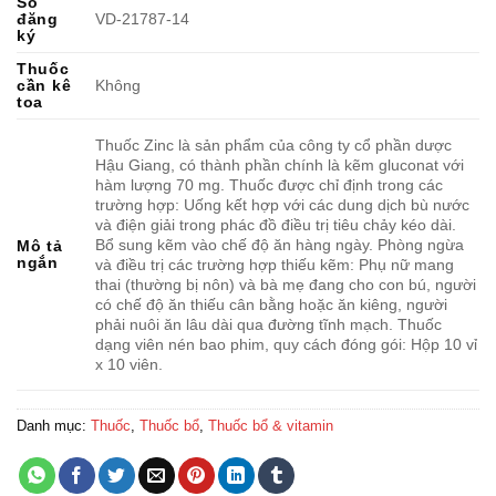
Số
đăng
VD-21787-14
ký
Thuốc
cần kê
Không
toa
Thuốc Zinc là sản phẩm của công ty cổ phần dược
Hậu Giang, có thành phần chính là kẽm gluconat với
hàm lượng 70 mg. Thuốc được chỉ định trong các
trường hợp: Uống kết hợp với các dung dịch bù nước
và điện giải trong phác đồ điều trị tiêu chảy kéo dài.
Bổ sung kẽm vào chế độ ăn hàng ngày. Phòng ngừa
Mô tả
ngắn
và điều trị các trường hợp thiếu kẽm: Phụ nữ mang
thai (thường bị nôn) và bà mẹ đang cho con bú, người
có chế độ ăn thiếu cân bằng hoặc ăn kiêng, người
phải nuôi ăn lâu dài qua đường tĩnh mạch. Thuốc
dạng viên nén bao phim, quy cách đóng gói: Hộp 10 vỉ
x 10 viên.
Danh mục:
Thuốc
,
Thuốc bổ
,
Thuốc bổ & vitamin