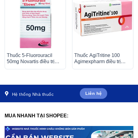
Thuốc 5-Fluorouracil
Thuốc AgiTritine 100
50mg Novartis điều trị
Agimexpharm điều trị
giảm nhẹ trong nhiều loại
chứng đau do rối loạn
ung thư (10ml)
chức năng của ống tiêu
hóa và đường mật (10 vỉ
x 10 viên)
Liên hệ
Hệ thống Nhà thuốc
MUA NHANH TẠI SHOPEE: