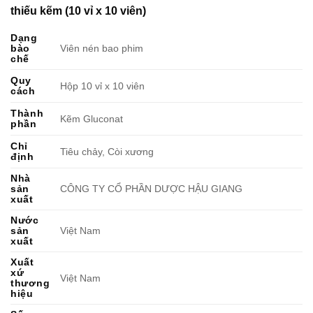
thiếu kẽm (10 vỉ x 10 viên)
Dạng
bào
Viên nén bao phim
chế
Quy
Hộp 10 vỉ x 10 viên
cách
Thành
Kẽm Gluconat
phần
Chỉ
Tiêu chảy, Còi xương
định
Nhà
sản
CÔNG TY CỔ PHẦN DƯỢC HẬU GIANG
xuất
Nước
sản
Việt Nam
xuất
Xuất
xứ
Việt Nam
thương
hiệu