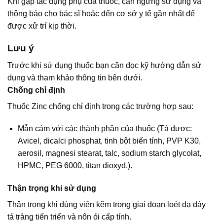
Khi gặp tác dụng phụ của thuốc, cần ngưng sử dụng và
thông báo cho bác sĩ hoặc đến cơ sở y tế gần nhất để
được xử trí kịp thời.
Lưu ý
Trước khi sử dụng thuốc bạn cần đọc kỹ hướng dẫn sử
dụng và tham khảo thông tin bên dưới.
Chống chỉ định
Thuốc Zinc chống chỉ định trong các trường hợp sau:
Mẫn cảm với các thành phần của thuốc (Tá dược:
Avicel, dicalci phosphat, tinh bột biến tính, PVP K30,
aerosil, magnesi stearat, talc, sodium starch glycolat,
HPMC, PEG 6000, titan dioxyd.).
Thận trọng khi sử dụng
Thận trọng khi dùng viên kẽm trong giai đoạn loét dạ dày
tá tràng tiến triển và nôn ói cấp tính.