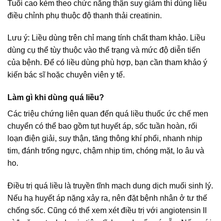
Tuổi cao kèm theo chức năng thận suy giảm thì dùng liều
điều chỉnh phụ thuộc độ thanh thải creatinin.
Lưu ý: Liều dùng trên chỉ mang tính chất tham khảo. Liều
dùng cụ thể tùy thuộc vào thể trạng và mức độ diễn tiến
của bệnh. Để có liều dùng phù hợp, bạn cần tham khảo ý
kiến bác sĩ hoặc chuyên viên y tế.
Làm gì khi dùng quá liều?
Các triệu chứng liên quan đến quá liều thuốc ức chế men
chuyển có thể bao gồm tụt huyết áp, sốc tuần hoàn, rối
loạn điện giải, suy thận, tăng thông khí phổi, nhanh nhịp
tim, đánh trống ngực, chậm nhịp tim, chóng mặt, lo âu và
ho.
Điều trị quá liều là truyền tĩnh mạch dung dịch muối sinh lý.
Nếu hạ huyết áp nặng xảy ra, nên đặt bệnh nhân ở tư thế
chống sốc. Cũng có thể xem xét điều trị với angiotensin II