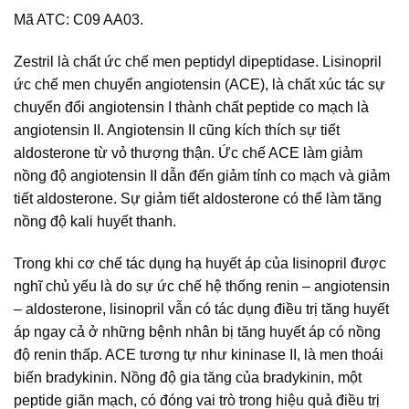
Mã ATC: C09 AA03.
Zestril là chất ức chế men peptidyl dipeptidase. Lisinopril
ức chế men chuyển angiotensin (ACE), là chất xúc tác sự
chuyển đổi angiotensin I thành chất peptide co mạch là
angiotensin II. Angiotensin II cũng kích thích sự tiết
aldosterone từ vỏ thượng thận. Ức chế ACE làm giảm
nồng độ angiotensin II dẫn đến giảm tính co mạch và giảm
tiết aldosterone. Sự giảm tiết aldosterone có thể làm tăng
nồng độ kali huyết thanh.
Trong khi cơ chế tác dụng hạ huyết áp của Iisinopril được
nghĩ chủ yếu là do sự ức chế hệ thống renin – angiotensin
– aldosterone, lisinopril vẫn có tác dụng điều trị tăng huyết
áp ngay cả ở những bệnh nhân bị tăng huyết áp có nồng
độ renin thấp. ACE tương tự như kininase II, là men thoái
biến bradykinin. Nồng độ gia tăng của bradykinin, một
peptide giãn mạch, có đóng vai trò trong hiệu quả điều trị