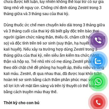
chưa được kết luận, tuy nhiên không thể loại trừ có sự gia
tăng nhỏ về nguy cơ. Chống chỉ định dùng Zestril trong 3
tháng giữa và 3 tháng sau của thai kỳ.
Dùng thuốc ức chế men chuyển kéo dài trong 3 tháng giữa
và 3 tháng cuối của thai kỳ đã biết gây độc trên bào thai
người (giảm chức năng thận, thiểu ối, chậm cốt hóa xương
sọ) và độc tính trên trẻ sơ sinh (suy thận, hạ huyết áp, tăng
kali huyết). Nếu xảy ra trường hợp dùng Zestril trong 3
tháng giữa của thai kỳ, nên siêu âm kiểm tra chức năng
thận và hộp sọ. Trẻ nhũ nhi có mẹ dùng Zestril phải được
theo dõi chặt chẽ đề phòng hạ huyết áp, thiểu niệu và tăng
kali máu. Zestril, đi qua nhau thai, đã được loại khỏi tuần
hoàn trẻ sơ sinh bằng cách thẩm phân phúc mạc với một
số lợi ích về mặt lâm sàng và trên lý thuyết có thể loại đi
bằng cách truyền máu thay thế.
Thời kỳ cho con bú