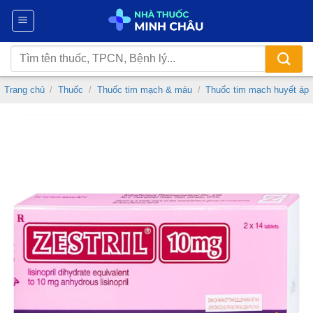
Chuyển
đến
nội
Tìm
dung
kiếm:
Trang chủ
/
Thuốc
/
Thuốc tim mạch & máu
/
Thuốc tim mạch huyết áp