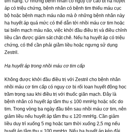
tim nặng. Ở những bệnh nhân có nguy cơ cao bị hạ huyết
áp có triệu chứng, bệnh nhân có bệnh tim thiếu máu cục
bộ hoặc bệnh mạch máu não mà ở những bệnh nhân này
hạ huyết áp quá mức có thể dẫn tới nhồi máu cơ tim hoặc
tai biến mạch máu não, việc khởi đầu điều trị và điều chỉnh
liều cần được giám sát chặt chẽ. Nếu hạ huyết áp có triệu
chứng, có thể cần phải giằm liều hoặc ngưng sử dụng
Zestril.
Hạ huyết áp trong nhồi máu cơ tim cấp
Không được khởi đầu điều trị với Zestril cho bệnh nhân
nhồi máu cơ tim cấp có nguy cơ bị rối loạn huyết động học
trầm trọng sau khi điều trị với thuốc giãn mạch. Đây là
bệnh nhân có huyết áp tâm thu ≤ 100 mmHg hoặc sốc do
tim. Trong vòng ba ngày đầu tiên sau nhồi máu cơ tim, nên
giảm liều nếu huyết áp tâm thu ≤ 120 mmHg. Cần giảm
liều duy trì xuống 5 mg hoặc tạm thời xuống 2,5 mg nếu
huyết áp tâm thu ≤ 100 mmHg. Nếu hạ huyết áp kéo đài