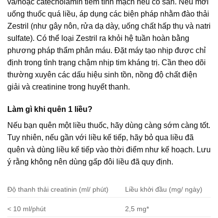
và/hoặc catecholamin tiêm tĩnh mạch nếu có sẵn. Nếu mới
uống thuốc quá liều, áp dụng các biện pháp nhằm đào thải
Zestril (như gây nôn, rửa dạ dày, uống chất hấp thụ và natri
sulfate). Có thể loại Zestril ra khỏi hệ tuần hoàn bằng
phương pháp thẩm phân máu. Đặt máy tạo nhịp được chỉ
định trong tình trạng chậm nhịp tim kháng trị. Cần theo dõi
thường xuyên các dấu hiệu sinh tồn, nồng độ chất điện
giải và creatinine trong huyết thanh.
Làm gì khi quên 1 liều?
Nếu bạn quên một liều thuốc, hãy dùng càng sớm càng tốt.
Tuy nhiên, nếu gần với liều kế tiếp, hãy bỏ qua liều đã
quên và dùng liều kế tiếp vào thời điểm như kế hoạch. Lưu
ý rằng không nên dùng gấp đôi liều đã quy định.
Độ thanh thải creatinin (ml/ phút)
Liều khởi đầu (mg/ ngày)
< 10 ml/phút
2,5 mg*