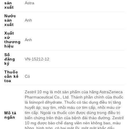
sản
Astra
xuất
Nước
sản
Anh
xuất
Xuất
xứ
Anh
thương
hiệu
Số
đăng
VN-15212-12
ký
Thuốc
cần kê
Có
toa
Zestril 10 mg là một sản phẩm của hãng AstraZeneca
Pharmaceutical Co., Ltd. Thành phần chính của thuốc
là lisinopril dihydrate. Thuốc có tác dụng điều trị tăng
huyết áp, suy tim, nhồi máu cơ tim cấp, nhồi máu cơ
tim cấp. Ngoài ra thuốc còn được dùng trong điều trị
Mô tả
ngắn
biến chứng trên thận của bệnh đái tháo đường. Zestril
10 mg được bào chế dạng viên nén không bao, màu
hồng, hình tròn, có hai mặt lồi, một mặt khắc dấu