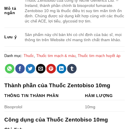
Thuốc Zentobiso của công ty Niche Generics Ltd. –
Ireland, thành phần chính là bisoprolol fumarate.
Mô tả
Zentobiso 10 mg là thuốc điều trị suy tim mãn tính ổn
ngắn
định. Chúng được sử dụng kết hợp cùng với các thuốc
ức chế ACE, lợi tiểu, glycosid trợ tim.
Sản phẩm này chỉ bán khi có chỉ định của bác sĩ, mọi
Lưu ý
thông tin trên Website chỉ mang tính chất tham khảo.
Danh mục:
Thuốc
,
Thuốc tim mạch & máu
,
Thuốc tim mạch huyết áp
Thành phần của Thuốc Zentobiso 10mg
THÔNG TIN THÀNH PHẦN
HÀM LƯỢNG
Bisoprolol
10mg
Công dụng của Thuốc Zentobiso 10mg