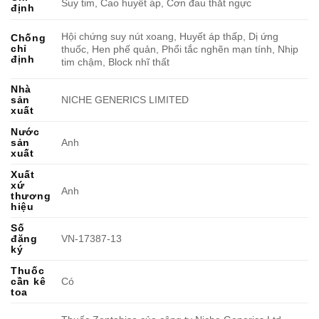
Suy tim, Cao huyết áp, Cơn đau thắt ngực
định
Hội chứng suy nút xoang, Huyết áp thấp, Dị ứng
Chống
chỉ
thuốc, Hen phế quản, Phổi tắc nghẽn mạn tính, Nhịp
định
tim chậm, Block nhĩ thất
Nhà
sản
NICHE GENERICS LIMITED
xuất
Nước
sản
Anh
xuất
Xuất
xứ
Anh
thương
hiệu
Số
đăng
VN-17387-13
ký
Thuốc
cần kê
Có
toa