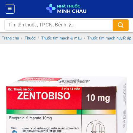
Chuyển
đến
nội
Tìm
dung
kiếm:
Trang chủ
/
Thuốc
/
Thuốc tim mạch & máu
/
Thuốc tim mạch huyết áp