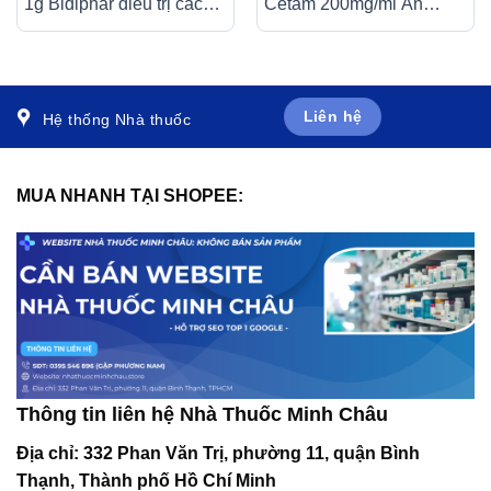
1g Bidiphar điều trị các
Cetam 200mg/ml An
bệnh nhiễm khuẩn nặng
Thiên điều trị triệu chứng
(10 lọ)
của hội chứng tâm thần
(60ml)
Liên hệ
Hệ thống Nhà thuốc
MUA NHANH TẠI SHOPEE:
Thông tin liên hệ Nhà Thuốc Minh Châu
Địa chỉ:
332 Phan Văn Trị, phường 11, quận Bình
Thạnh, Thành phố Hồ Chí Minh