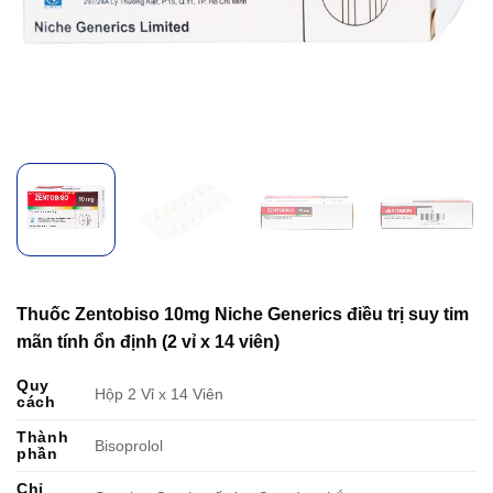
Thuốc Zentobiso 10mg Niche Generics điều trị suy tim
mãn tính ổn định (2 vỉ x 14 viên)
Quy
Hộp 2 Vỉ x 14 Viên
cách
Thành
Bisoprolol
phần
Chỉ