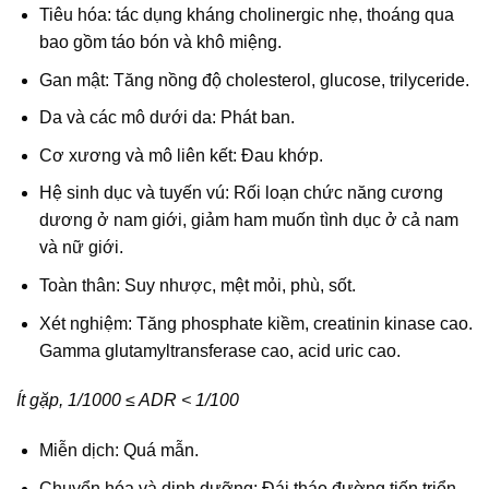
Tiêu hóa: tác dụng kháng cholinergic nhẹ, thoáng qua
bao gồm táo bón và khô miệng.
Gan mật: Tăng nồng độ cholesterol, glucose, trilyceride.
Da và các mô dưới da: Phát ban.
Cơ xương và mô liên kết: Đau khớp.
Hệ sinh dục và tuyến vú: Rối loạn chức năng cương
dương ở nam giới, giảm ham muốn tình dục ở cả nam
và nữ giới.
Toàn thân: Suy nhược, mệt mỏi, phù, sốt.
Xét nghiệm: Tăng phosphate kiềm, creatinin kinase cao.
Gamma glutamyltransferase cao, acid uric cao.
Ít gặp, 1/1000 ≤ ADR < 1/100
Miễn dịch: Quá mẫn.
Chuyển hóa và dinh dưỡng: Đái tháo đường tiến triển