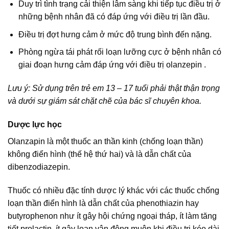
Duy trì tình trạng cải thiện lâm sàng khi tiếp tục điều trị ở
những bệnh nhân đã có đáp ứng với điều trị lần đầu.
Điều trị đợt hưng cảm ở mức độ trung bình đến nặng.
Phòng ngừa tái phát rối loạn lưỡng cực ở bệnh nhân có
giai đoạn hưng cảm đáp ứng với điều trị olanzepin .
Lưu ý: Sử dụng trên trẻ em 13 – 17 tuổi phải thật thận trọng
và dưới sự giám sát chặt chẽ của bác sĩ chuyên khoa.
Dược lực học
Olanzapin là một thuốc an thần kinh (chống loạn thần)
không điển hình (thế hệ thứ hai) và là dẫn chất của
dibenzodiazepin.
Thuốc có nhiều đặc tính dược lý khác với các thuốc chống
loạn thần điển hình là dẫn chất của phenothiazin hay
butyrophenon như ít gây hội chứng ngoại tháp, ít làm tăng
tiết prolactin, ít gây loạn vận động muộn khi điều trị kéo dài