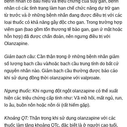
bệnh nhân có dấu hiệu và triệu chứng của suy gan, bệnh
nhân có các tình trạng làm hạn chế chức năng dự trữ gan
từ trước và ở những bệnh nhân đang được điều trị với các
loại thuốc có khả năng gây độc cho gan. Trong trường hợp
viêm gan (bao gồm tổn thương tế bào gan, gan ứ mật hoặc
hỗn hợp) đã được chẩn đoán, nên ngưng điều trị với
Olanzapine.
Giảm bạch cầu
: Cần thận trọng ở những bệnh nhân giảm
số lượng bạch cầu và/hoặc bạch cầu trung tính do bất cứ
nguyên nhân nào. Giảm bạch cầu thường được báo cáo
khi sử dụng đồng thời olanzapine với valproate.
Ngưng thuốc
: Khi ngưng đột ngột olanzapine có thể xuất
hiện các triệu chứng cấp tính như: Vã mồ hôi, mất ngủ, run,
lo âu, buồn nôn hoặc nôn ói (rất hiếm gặp).
Khoảng QT:
Thận trọng khi sử dụng olanzapine với các
thuốc làm tăng khoảng QTc, đặc biệt là ở người cao tuổi,