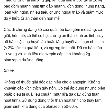
Triệu chứng rất thường gặp khi quá liều thuốc (tỷ lệ 10%)
bao gồm nhanh nhịp tim đập nhanh, kích động, hung hăng,
loạn vận ngôn, nhiều triệu chứng ngoại tháp và giảm mức
độ ý thức từ an thần đến hôn mê.
Các di chứng đáng kể của quá liều bao gồm mê sảng, co
giật, hôn mê, có thể có hội chứng an thần kinh ác tính, suy
hô hấp, sặc, hạ huyết áp hoặc tăng huyết áp, loạn nhịp tim
(< 2% các ca quá liều), và ngưng tim phổi. Đã có báo cáo
tử vong với quá liều olanzepin cấp tính khoảng 2g
olanzepin đường uống.
Xử trí:
Không có thuốc giải độc đặc hiệu cho olanzepin. Không
khuyến cáo kích thích gây nôn. Có thể áp dụng những biện
pháp điều trị quá liều chuẩn (như rửa dạ dày, dùng than
hoạt tính). Sử dụng đồng thời than hoạt tính cho thấy làm
giảm sinh khả dụng của olanzepin 50-60%.