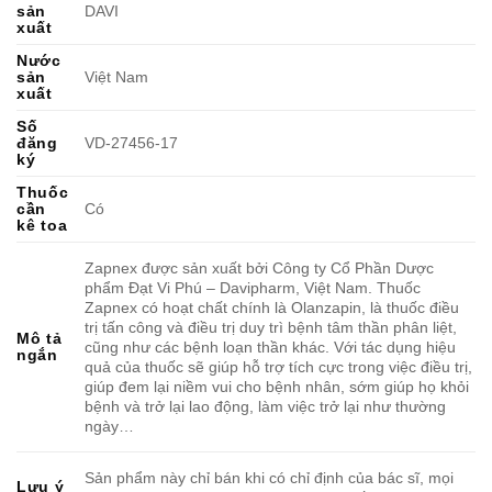
sản
DAVI
xuất
Nước
sản
Việt Nam
xuất
Số
đăng
VD-27456-17
ký
Thuốc
cần
Có
kê toa
Zapnex được sản xuất bởi Công ty Cổ Phần Dược
phẩm Đạt Vi Phú – Davipharm, Việt Nam. Thuốc
Zapnex có hoạt chất chính là Olanzapin, là thuốc điều
trị tấn công và điều trị duy trì bệnh tâm thần phân liệt,
Mô tả
cũng như các bệnh loạn thần khác. Với tác dụng hiệu
ngắn
quả của thuốc sẽ giúp hỗ trợ tích cực trong việc điều trị,
giúp đem lại niềm vui cho bệnh nhân, sớm giúp họ khỏi
bệnh và trở lại lao động, làm việc trở lại như thường
ngày…
Sản phẩm này chỉ bán khi có chỉ định của bác sĩ, mọi
Lưu ý