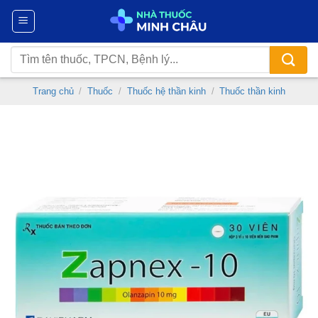
Chuyển
đến
nội
Tìm
dung
kiếm:
Trang chủ
/
Thuốc
/
Thuốc hệ thần kinh
/
Thuốc thần kinh