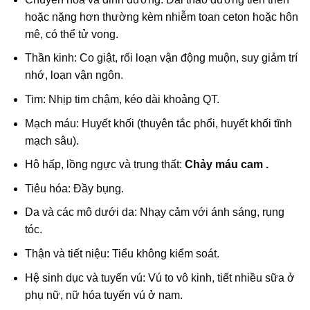
hoặc nặng hơn thường kèm nhiễm toan ceton hoặc hôn
mê, có thể tử vong.
Thần kinh: Co giật, rối loạn vận động muộn, suy giảm trí
nhớ, loạn vận ngôn.
Tim: Nhịp tim chậm, kéo dài khoảng QT.
Mạch máu: Huyết khối (thuyên tắc phổi, huyết khối tĩnh
mạch sâu).
Hô hấp, lồng ngực và trung thất:
Chảy máu cam .
Tiêu hóa: Đầy bụng.
Da và các mô dưới da: Nhạy cảm với ánh sáng, rụng
tóc.
Thận và tiết niệu: Tiểu không kiểm soát.
Hệ sinh dục và tuyến vú: Vú to vô kinh, tiết nhiều sữa ở
phụ nữ, nữ hóa tuyến vú ở nam.