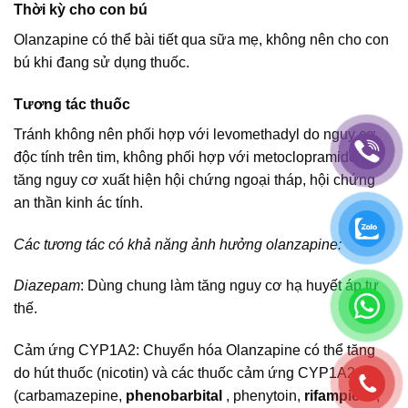
Thời kỳ cho con bú
Olanzapine có thể bài tiết qua sữa mẹ, không nên cho con
bú khi đang sử dụng thuốc.
Tương tác thuốc
Tránh không nên phối hợp với levomethadyl do nguy cơ
độc tính trên tim, không phối hợp với metoclopramide do
tăng nguy cơ xuất hiện hội chứng ngoại tháp, hội chứng
an thần kinh ác tính.
Các tương tác có khả năng ảnh hưởng olanzapine:
Diazepam
: Dùng chung làm tăng nguy cơ hạ huyết áp tư
thế.
Cảm ứng CYP1A2: Chuyển hóa Olanzapine có thể tăng
do hút thuốc (nicotin) và các thuốc cảm ứng CYP1A2
(carbamazepine,
phenobarbital
, phenytoin,
rifampicin
,