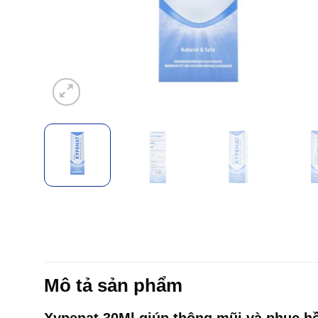
Mô tả sản phẩm
Xypenat 30Ml giúp thông mũi và phục h