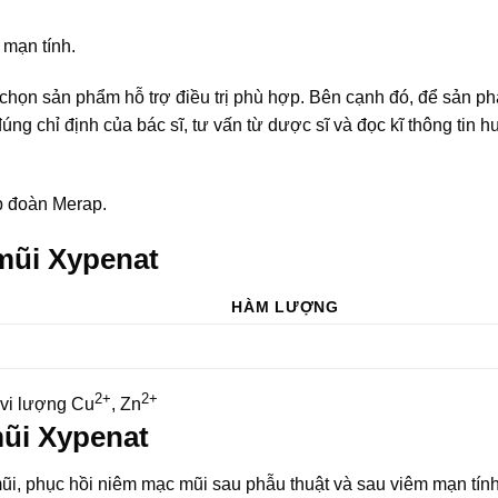
 mạn tính.
 chọn sản phẩm hỗ trợ điều trị phù hợp. Bên cạnh đó, để sản p
úng chỉ định của bác sĩ, tư vấn từ dược sĩ và đọc kĩ thông tin 
p đoàn Merap.
 mũi Xypenat
HÀM LƯỢNG
2+
2+
 vi lượng Cu
, Zn
mũi Xypenat
ũi, phục hồi niêm mạc mũi sau phẫu thuật và sau viêm mạn tín