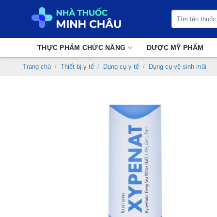
Chuyển
Tìm
đến
kiếm:
nội
dung
THỰC PHẨM CHỨC NĂNG
DƯỢC MỸ PHẨM
Trang chủ
/
Thiết bị y tế
/
Dụng cụ y tế
/
Dụng cụ vệ sinh mũi