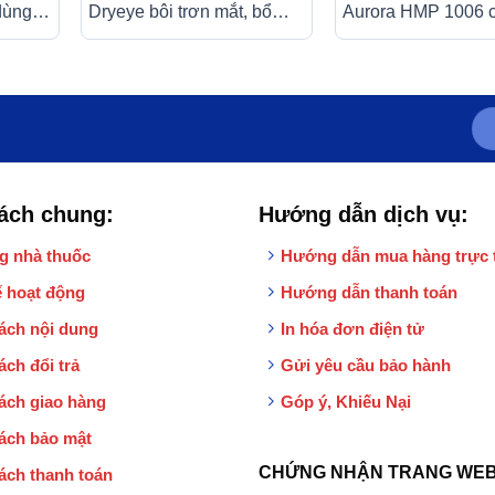
dùng
Dryeye bôi trơn mắt, bổ
Aurora HMP 1006 
g
sung nước mắt nhân tạo
chia độ rõ nét
họng
(13ml)
ách chung:
Hướng dẫn dịch vụ:
g nhà thuốc
Hướng dẫn mua hàng trực 
 hoạt động
Hướng dẫn thanh toán
ách nội dung
In hóa đơn điện tử
ách đổi trả
Gửi yêu cầu bảo hành
ách giao hàng
Góp ý, Khiếu Nại
ách bảo mật
CHỨNG NHẬN TRANG WEB
ách thanh toán