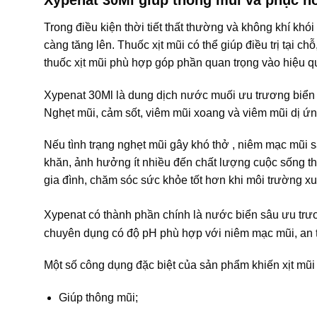
Trong điều kiện thời tiết thất thường và không khí khó
càng tăng lên. Thuốc xịt mũi có thể giúp điều trị tại
thuốc xịt mũi phù hợp góp phần quan trọng vào hiệu qu
Xypenat 30Ml là dung dịch nước muối ưu trương biển s
Nghẹt mũi, cảm sốt, viêm mũi xoang và viêm mũi dị ứn
Nếu tình trạng nghẹt mũi gây khó thở , niêm mạc mũi 
khăn, ảnh hưởng ít nhiều đến chất lượng cuộc sống thì
gia đình, chăm sóc sức khỏe tốt hơn khi môi trường 
Xypenat có thành phần chính là nước biển sâu ưu trư
chuyên dụng có độ pH phù hợp với niêm mạc mũi, an t
Một số công dụng đặc biệt của sản phẩm khiến xịt mũi
Giúp thông mũi;