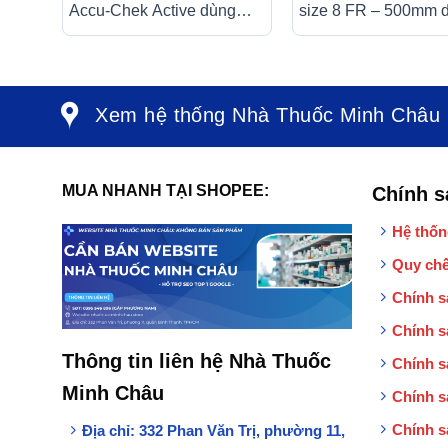
Accu-Chek Active dùng
size 8 FR – 500mm 
cho máy Accu-Chek Active
để hút dịch đờm tron
(50 cái)
khoang mũi, miệng, 
Xem hệ thống Nhà Thuốc Minh Châu
MUA NHANH TẠI SHOPEE:
Chính s
Hệ thốn
Quy chế
Chính s
Chính s
Thông tin liên hệ Nhà Thuốc
Chính s
Minh Châu
Chính s
Chính s
Địa chỉ:
332 Phan Văn Trị, phường 11,