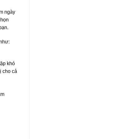
ăm ngày
chọn
bạn.
 như:
gặp khó
ị cho cả
ẩm