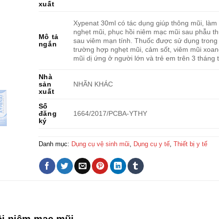
xuất
Xypenat 30ml có tác dụng giúp thông mũi, làm
nghẹt mũi, phục hồi niêm mạc mũi sau phẫu th
Mô tả
sau viêm mạn tính. Thuốc được sử dụng trong
ngắn
trường hợp nghẹt mũi, cảm sốt, viêm mũi xoan
mũi dị ứng ở người lớn và trẻ em trên 3 tháng t
Nhà
sản
NHÃN KHÁC
xuất
Số
đăng
1664/2017/PCBA-YTHY
ký
Danh mục:
Dụng cụ vệ sinh mũi
,
Dụng cụ y tế
,
Thiết bị y tế
ồi niêm mạc mũi