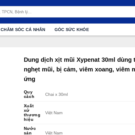
CHĂM SÓC CÁ NHÂN
GÓC SỨC KHỎE
Dung dịch xịt mũi Xypenat 30ml dùng 
nghẹt mũi, bị cảm, viêm xoang, viêm m
ứng
Quy
Chai x 30ml
cách
Xuất
xứ
Việt Nam
thương
hiệu
Nước
sản
Việt Nam