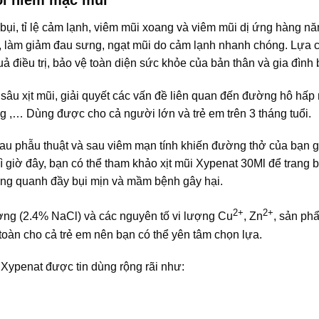
i bụi, tỉ lệ cảm lạnh, viêm mũi xoang và viêm mũi dị ứng hàng n
 chỗ, làm giảm đau sưng, ngạt mũi do cảm lạnh nhanh chóng. Lựa 
ả điều trị, bảo vệ toàn diện sức khỏe của bản thân và gia đình 
âu xịt mũi, giải quyết các vấn đề liên quan đến đường hô hấp
g ,… Dùng được cho cả người lớn và trẻ em trên 3 tháng tuổi.
sau phẫu thuật và sau viêm mạn tính khiến đường thở của bạn 
 giờ đây, bạn có thể tham khảo xịt mũi Xypenat 30Ml để trang b
xung quanh đầy bụi mịn và mầm bệnh gây hại.
2+
2+
ơng (2.4% NaCl) và các nguyên tố vi lượng Cu
, Zn
, sản ph
oàn cho cả trẻ em nên bạn có thể yên tâm chọn lựa.
 Xypenat được tin dùng rộng rãi như: