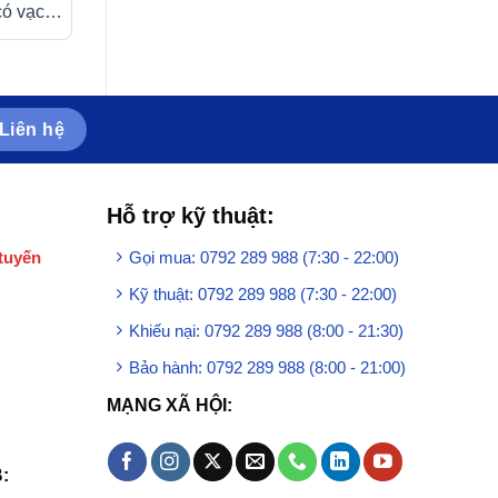
có vạch
Morphine-Opiates Strip 4.0
Philips giảm thiể
Amvi phát hiện nhanh chất
thuốc hỗ trợ bện
gây nghiện trong nước tiểu
suyễn (1 cái)
(50 cái)
Liên hệ
Hỗ trợ kỹ thuật:
tuyến
Gọi mua: 0792 289 988 (7:30 - 22:00)
Kỹ thuật: 0792 289 988 (7:30 - 22:00)
Khiếu nại: 0792 289 988 (8:00 - 21:30)
Bảo hành: 0792 289 988 (8:00 - 21:00)
MẠNG XÃ HỘI:
: