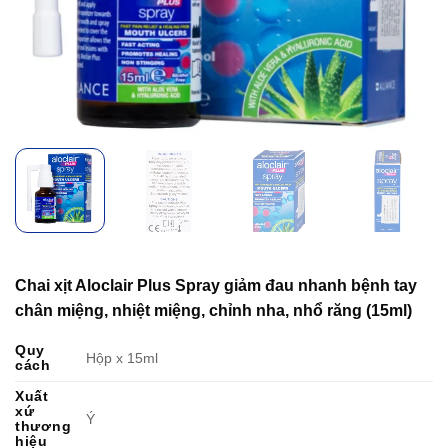
Chai xịt Aloclair Plus Spray giảm đau nhanh bệnh tay
chân miệng, nhiệt miệng, chỉnh nha, nhổ răng (15ml)
Quy
Hộp x 15ml
cách
Xuất
xứ
Ý
thương
hiệu