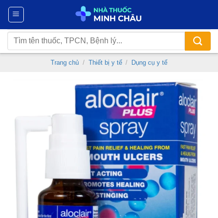
Chuyển
đến
nội
Tìm
dung
kiếm:
Trang chủ
/
Thiết bị y tế
/
Dụng cụ y tế