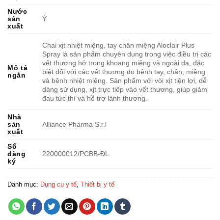
Nước
sản
Ý
xuất
Chai xịt nhiệt miệng, tay chân miệng Aloclair Plus
Spray là sản phẩm chuyên dụng trong việc điều trị các
vết thương hở trong khoang miệng và ngoài da, đặc
Mô tả
biệt đối với các vết thương do bệnh tay, chân, miệng
ngắn
và bệnh nhiệt miệng. Sản phẩm với vòi xịt tiện lợi, dễ
dàng sử dụng, xịt trực tiếp vào vết thương, giúp giảm
đau tức thì và hỗ trợ lành thương.
Nhà
sản
Alliance Pharma S.r.l
xuất
Số
đăng
220000012/PCBB-ĐL
ký
Danh mục:
Dụng cụ y tế
,
Thiết bị y tế