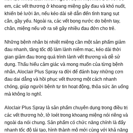
em, các vết thương ở khoang miệng gây đau và khó nuốt,
khiến bé lười ăn, nếu kéo dài sẽ dẫn đến tình trạng sụt
cân, gầy yếu. Ngoài ra, các vết bọng nước do bệnh tay,
chân, miệng nếu vỡ ra sẽ gây nhiều đau đớn cho trẻ.
Những bệnh nhân bị nhiệt miệng cần một sản phẩm giảm
đau nhanh, tăng tốc độ làm lành niêm mạc, kéo dài thời
gian giảm đau trong quá trình lành vết thương và dễ sử
dụng. Thấu hiểu cảm giác và mong muốn của từng bệnh
nhân, Aloclair Plus Spray ra đời để đánh bay những cơn
đau dai dẳng và hồi phục vết thương một cách nhanh
chóng, giúp người bệnh tự tin hoạt động, thỏa sức ăn uống
mà không lo nghĩ.
Aloclair Plus Spray là sản phẩm chuyên dụng trong điều trị
các vết thương hở, lở loét trong khoang miệng nói riêng và
ngoài da nói chung. Sản phẩm có chức năng chính là đẩy
nhanh tốc độ tái tạo, hình thành mô mới cùng với khả năng