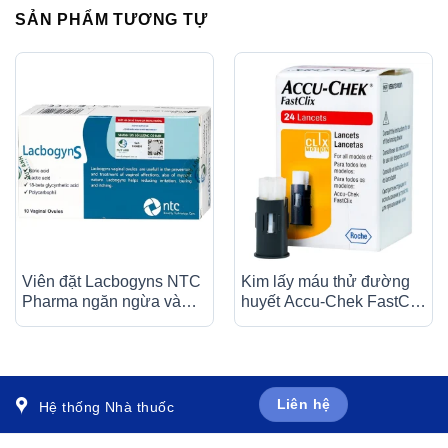
SẢN PHẨM TƯƠNG TỰ
Viên đặt Lacbogyns NTC
Kim lấy máu thử đường
Pharma ngăn ngừa và
huyết Accu-Chek FastClik
điều trị các bệnh âm đạo,
(24 kim)
viêm âm đạo (10 viên)
Liên hệ
Hệ thống Nhà thuốc