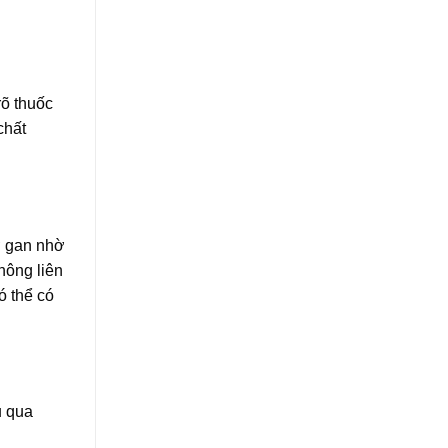
õ thuốc
chất
ở gan nhờ
ông liên
 thể có
́u qua