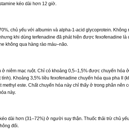
stamine kéo dài hơn 12 giờ.
 60–70%, chủ yếu với albumin và alpha-1-acid glycoprotein. Không r
 nhưng khi dùng terfenadine đã phát hiện được fexofenadine là 
ne không qua hàng rào máu–não.
u ở niêm mạc ruột. Chỉ có khoảng 0,5–1,5% được chuyển hóa 
ính). Khoảng 3,5% liều fexofenadine chuyển hóa qua pha II (kh
hyl este. Chất chuyển hóa này chỉ thấy ở trong phân nên có
óa này.
éo dài hơn (31–72%) ở người suy thận. Thuốc thải trừ chủ yê
hông đổi.