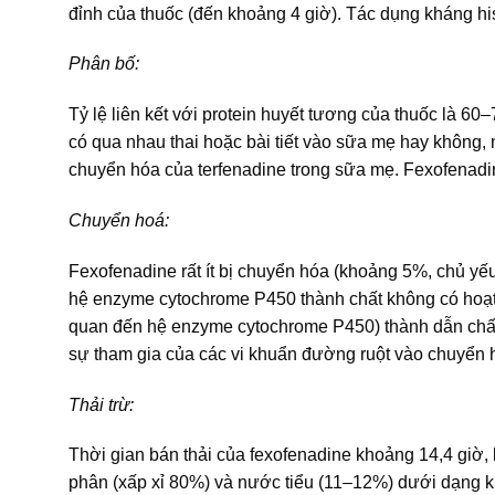
đỉnh của thuốc (đến khoảng 4 giờ). Tác dụng kháng hi
Phân bố:
Tỷ lệ liên kết với protein huyết tương của thuốc là
có qua nhau thai hoặc bài tiết vào sữa mẹ hay không,
chuyển hóa của terfenadine trong sữa mẹ. Fexofenadi
Chuyển hoá:
Fexofenadine rất ít bị chuyển hóa (khoảng 5%, chủ yế
hệ enzyme cytochrome P450 thành chất không có hoạt t
quan đến hệ enzyme cytochrome P450) thành dẫn chất met
sự tham gia của các vi khuẩn đường ruột vào chuyển h
Thải trừ:
Thời gian bán thải của fexofenadine khoảng 14,4 giờ, k
phân (xấp xỉ 80%) và nước tiểu (11–12%) dưới dạng k