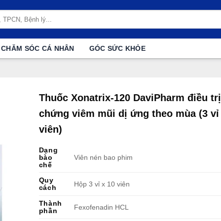
CHĂM SÓC CÁ NHÂN
GÓC SỨC KHỎE
Thuốc Xonatrix-120 DaviPharm điều trị
chứng viêm mũi dị ứng theo mùa (3 vỉ
viên)
Dạng
bào
Viên nén bao phim
chế
Quy
Hộp 3 vỉ x 10 viên
cách
Thành
Fexofenadin HCL
phần