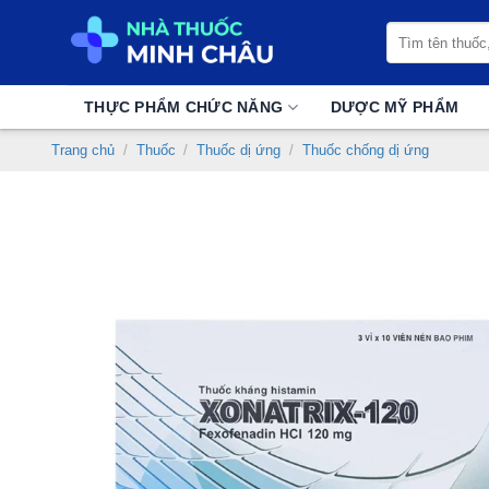
Chuyển
Tìm
đến
kiếm:
nội
dung
THỰC PHẨM CHỨC NĂNG
DƯỢC MỸ PHẨM
Trang chủ
/
Thuốc
/
Thuốc dị ứng
/
Thuốc chống dị ứng