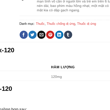
mạn tính vô căn ở người lớn và trẻ em trên 6 tuổ
nén dài, bao phim màu hồng nhạt, một mặt có
mặt kia có dập gạch ngang.
Danh mục:
Thuốc
,
Thuốc chống dị ứng
,
Thuốc dị ứng
x-120
HÀM LƯỢNG
120mg
-120
rường hợp sau: