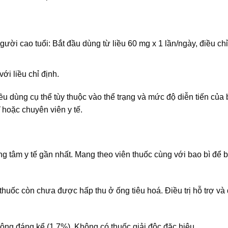
, người cao tuổi: Bắt đầu dùng từ liều 60 mg x 1 lần/ngày, điều chi
́i liều chỉ định.
iều dùng cụ thể tùy thuộc vào thể trạng và mức độ diễn tiến của
 hoặc chuyên viên y tế.
g tâm y tế gần nhất. Mang theo viên thuốc cùng với bao bì để ba
uốc còn chưa được hấp thu ở ống tiêu hoá. Điều trị hỗ trợ và đ
g đáng kể (1,7%). Không có thuốc giải độc đặc hiệu.