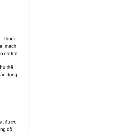
i. Thuốc
́a, mạch
̀o cơ tim.
ụ thể
tác dụng
̣t được
̀ng độ