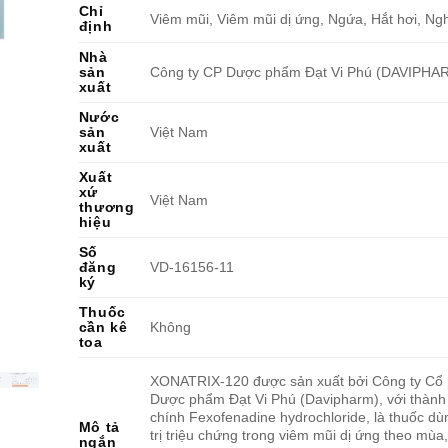
Chỉ
Viêm mũi, Viêm mũi dị ứng, Ngứa, Hắt hơi, Ng
định
Nhà
sản
Công ty CP Dược phẩm Đạt Vi Phú (DAVIPHA
xuất
Nước
sản
Việt Nam
xuất
Xuất
xứ
Việt Nam
thương
hiệu
Số
đăng
VD-16156-11
ký
Thuốc
cần kê
Không
toa
XONATRIX-120 được sản xuất bởi Công ty Cổ
Dược phẩm Đạt Vi Phú (Davipharm), với thành
chính Fexofenadine hydrochloride, là thuốc dù
Mô tả
trị triệu chứng trong viêm mũi dị ứng theo mùa
ngắn