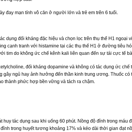
ày đay mạn tính vô căn ở người lớn và trẻ em trên 6 tuổi.
c dụng đối kháng đặc hiệu và chọn lọc trên thụ thể H1 ngoại v
ũng cạnh tranh với histamine tại các thụ thể H1 ở đường tiêu ho
ới tim do không ức chế kênh kali liên quan đến sự tái cực tế ba
tylcholine, đối kháng dopamine và không có tác dụng ức chế th
ng gây ngủ hay ảnh hưởng đến thần kinh trung ương. Thuốc có 
ạo thành phức hợp bền vững và tách ra chậm.
át huy tác dụng sau khi uống 60 phút. Nồng độ đỉnh trong máu đa
 đỉnh trong huyết tương khoảng 17% và kéo dài thời gian đạt nô