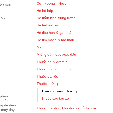
Cơ - xương - khớp
hẹt mũi
Hệ hô hấp
Hệ thần kinh trung ương
RM)
Hệ tiết niệu-sinh dục
Hệ tiêu hóa & gan mật
Hệ tim mạch & tạo máu
Mắt
Miếng dán, cao xoa, dầu
Thuốc bổ & vitamin
Thuốc chống ung thư
Thuốc da liễu
Thuốc dị ứng
Thuốc chống dị ứng
 phần
Thuốc say tàu xe
 phần
ng để điều
Thuốc giải độc, khử độc và hỗ trợ cai
, mày đay