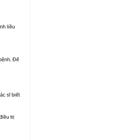
̉nh liều
 bệnh. Để
́c sĩ biết
iều trị