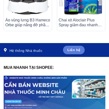
Áo vùng lưng B3 Hameco
Chai xịt Aloclair Plus
Orbe giúp nâng đỡ phần
Spray giảm đau nhanh
trên cơ thể sau chấn
bệnh tay chân miệng,
thương
nhiệt miệng, chỉnh nha,
nhổ răng (15ml)
Liên hệ
Hệ thống Nhà thuốc
MUA NHANH TẠI SHOPEE: