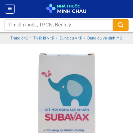
Chuyển
đến
nội
Tìm
dung
kiếm:
Trang chủ
/
Thiết bị y tế
/
Dụng cụ y tế
/
Dụng cụ vệ sinh mũi