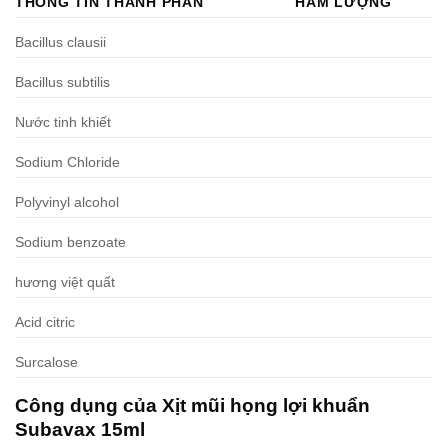
THÔNG TIN THÀNH PHẦN
HÀM LƯỢNG
Bacillus clausii
Bacillus subtilis
Nước tinh khiết
Sodium Chloride
Polyvinyl alcohol
Sodium benzoate
hương việt quất
Acid citric
Surcalose
Công dụng của Xịt mũi họng lợi khuẩn
Subavax 15ml