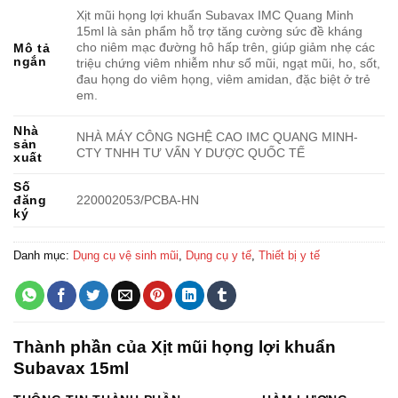
Xịt mũi họng lợi khuẩn Subavax IMC Quang Minh
15ml là sản phẩm hỗ trợ tăng cường sức đề kháng
cho niêm mạc đường hô hấp trên, giúp giảm nhẹ các
Mô tả
ngắn
triệu chứng viêm nhiễm như sổ mũi, ngạt mũi, ho, sốt,
đau họng do viêm họng, viêm amidan, đặc biệt ở trẻ
em.
Nhà
NHÀ MÁY CÔNG NGHỆ CAO IMC QUANG MINH-
sản
CTY TNHH TƯ VẤN Y DƯỢC QUỐC TẾ
xuất
Số
đăng
220002053/PCBA-HN
ký
Danh mục:
Dụng cụ vệ sinh mũi
,
Dụng cụ y tế
,
Thiết bị y tế
Thành phần của Xịt mũi họng lợi khuẩn
Subavax 15ml