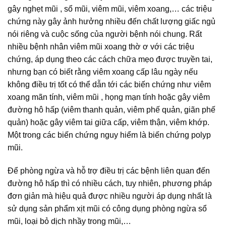
gây nghẹt mũi , sổ mũi, viêm mũi, viêm xoang,… các triệu
chứng này gây ảnh hưởng nhiều đến chất lượng giấc ngủ
nói riêng và cuộc sống của người bệnh nói chung. Rất
nhiều bệnh nhân viêm mũi xoang thờ ơ với các triệu
chứng, áp dụng theo các cách chữa mẹo được truyền tai,
nhưng bạn có biết rằng viêm xoang cấp lâu ngày nếu
không điều trị tốt có thể dẫn tới các biến chứng như viêm
xoang mãn tính, viêm mũi , họng mạn tính hoặc gây viêm
đường hô hấp (viêm thanh quản, viêm phế quản, giãn phế
quản) hoặc gây viêm tai giữa cấp, viêm thận, viêm khớp.
Một trong các biến chứng nguy hiểm là biến chứng polyp
mũi.
Để phòng ngừa và hỗ trợ điều trị các bệnh liên quan đến
đường hô hấp thì có nhiều cách, tuy nhiên, phương pháp
đơn giản mà hiệu quả được nhiều người áp dụng nhất là
sử dụng sản phẩm xịt mũi có công dụng phòng ngừa sổ
mũi, loại bỏ dịch nhầy trong mũi,…