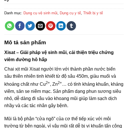
Danh mục:
Dụng cụ vệ sinh mũi
,
Dụng cụ y tế
,
Thiết bị y tế
Mô tả sản phẩm
Xisat – Giải pháp vệ sinh mũi, cải thiện triệu chứng
viêm đường hô hấp
Chai xịt mũi Xisat người lớn với thành phần nước biển
sâu thiên nhiên tinh khiết từ độ sâu 450m, giàu muối và
2+
2+
khoáng chất như Cu
, Zn
… có tính kháng khuẩn, kháng
viêm, săn se niêm mạc. Sản phẩm dạng phun sương siêu
nhỏ, dễ dàng đi sâu vào khoang mũi giúp làm sạch dịch
nhầy và các tác nhân gây bệnh.
Mũi là bộ phận “cửa ngõ” của cơ thể tiếp xúc với môi
trường từ bên ngoài, vì vậy mũi rất dễ bị vi khuẩn tấn công