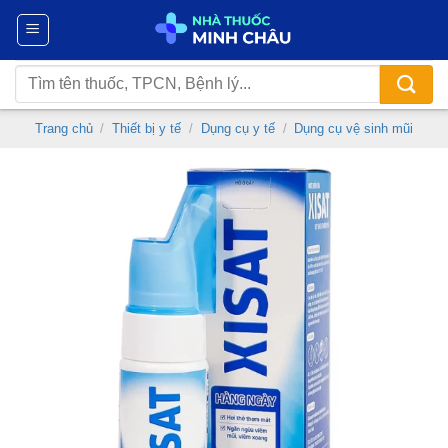
Chuyển
đến
nội
Tìm
dung
kiếm:
Trang chủ
/
Thiết bị y tế
/
Dụng cụ y tế
/
Dụng cụ vệ sinh mũi