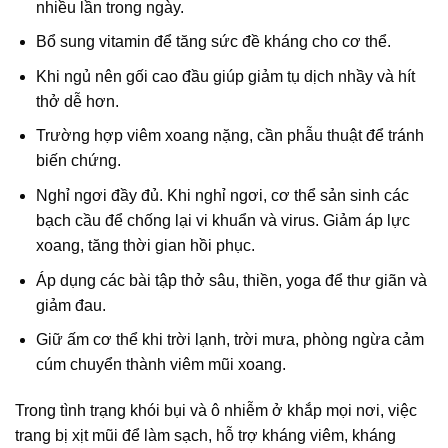
nhiều lần trong ngày.
Bổ sung vitamin để tăng sức đề kháng cho cơ thể.
Khi ngủ nên gối cao đầu giúp giảm tụ dịch nhầy và hít
thở dễ hơn.
Trường hợp viêm xoang nặng, cần phẫu thuật để tránh
biến chứng.
Nghỉ ngơi đầy đủ. Khi nghỉ ngơi, cơ thể sản sinh các
bạch cầu để chống lại vi khuẩn và virus. Giảm áp lực
xoang, tăng thời gian hồi phục.
Áp dụng các bài tập thở sâu, thiền, yoga để thư giãn và
giảm đau.
Giữ ấm cơ thể khi trời lạnh, trời mưa, phòng ngừa cảm
cúm chuyển thành viêm mũi xoang.
Trong tình trạng khói bụi và ô nhiễm ở khắp mọi nơi, việc
trang bị xịt mũi để làm sạch, hỗ trợ kháng viêm, kháng