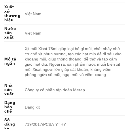
Xuất
xứ
Việt Nam
thương
hiệu
Nước
sản
Việt Nam
xuất
Xịt mũi Xisat 75ml giúp loại bỏ gỉ mũi, chất nhầy nhờ
cơ chế xịt phun sương, tạo các hạt mịn dễ đi sâu vào
khoang mũi, giúp thông thoáng, dễ thở và tạo cảm
Mô tả
ngắn
giác mát dịu. Ngoài ra, sản phẩm nước muối biển xịt
mũi Xisat người lớn giúp sát khuẩn, kháng viêm,
phòng ngừa sổ mũi, ngạt mũi và viêm xoang.
Nhà
sản
Công ty cổ phần tập đoàn Merap
xuất
Dạng
bào
Dạng xịt
chế
Số
đăng
719/2017/PCBA-YTHY
ký