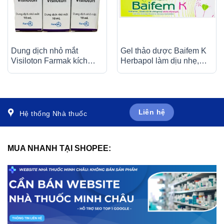
Dung dịch nhỏ mắt
Gel thảo dược Baifem K
Visiloton Farmak kích
Herbapol làm dịu nhẹ,
thích tái tạo màng nhầy
giảm cảm giác khó chịu
của mắt (10ml)
do ngứa, kích ứng, mẩn
đỏ da (15g)
Liên hệ
Hệ thống Nhà thuốc
MUA NHANH TẠI SHOPEE: