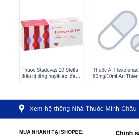
Thuốc Stadovas 10 Stella
Thuốc A.T fexofenad
điều trị tăng huyết áp, đau
60mg/10ml An Thiên
thắt ngực ổn định mạn tính
trị triệu chứng viêm m
(3 vỉ x 10 viên)
ứng theo mùa (30 ốn
10ml)
Xem hệ thống Nhà Thuốc Minh Châu
MUA NHANH TẠI SHOPEE:
Chính s