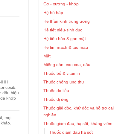
Cơ - xương - khớp
Hệ hô hấp
Hệ thần kinh trung ương
Hệ tiết niệu-sinh dục
Hệ tiêu hóa & gan mật
Hệ tim mạch & tạo máu
Mắt
Miếng dán, cao xoa, dầu
Thuốc bổ & vitamin
Thuốc chống ung thư
TNHH
oricoxib.
Thuốc da liễu
c dấu hiệu
 đa khớp
Thuốc dị ứng
Thuốc giải độc, khử độc và hỗ trợ cai
nghiện
ĩ, mọi
 khảo.
Thuốc giảm đau, hạ sốt, kháng viêm
Thuốc giảm đau hạ sốt