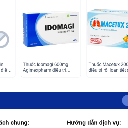
in
Thuốc Idomagi 600mg
Thuốc Macetux 20
 điều
Agimexpharm điều trị
điều trị rối loạn tiế
ũi dị
nhiễm trùng do
quản (30 gói x 1g)
g x
Enterococcus faecum (3 vỉ
x 10 viên)
ách chung:
Hướng dẫn dịch vụ: