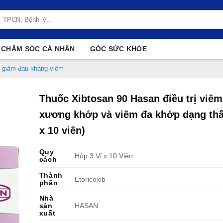
CHĂM SÓC CÁ NHÂN
GÓC SỨC KHỎE
 giảm đau kháng viêm
Thuốc Xibtosan 90 Hasan điều trị viêm
xương khớp và viêm đa khớp dạng thấp
x 10 viên)
Quy
Hộp 3 Vỉ x 10 Viên
cách
Thành
Etoricoxib
phần
Nhà
sản
HASAN
xuất