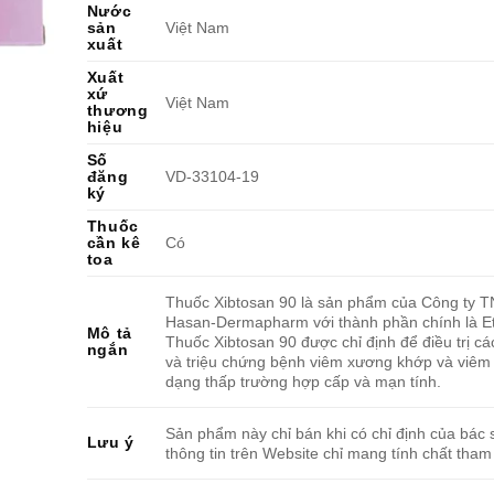
Nước
sản
Việt Nam
xuất
Xuất
xứ
Việt Nam
thương
hiệu
Số
đăng
VD-33104-19
ký
Thuốc
cần kê
Có
toa
Thuốc Xibtosan 90 là sản phẩm của Công ty 
Hasan-Dermapharm với thành phần chính là Et
Mô tả
Thuốc Xibtosan 90 được chỉ định để điều trị cá
ngắn
và triệu chứng bệnh viêm xương khớp và viêm
dạng thấp trường hợp cấp và mạn tính.
Sản phẩm này chỉ bán khi có chỉ định của bác s
Lưu ý
thông tin trên Website chỉ mang tính chất tham