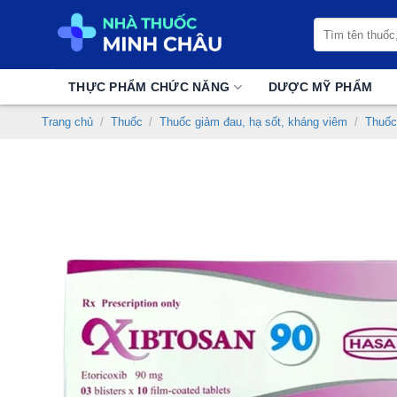
Chuyển
Tìm
đến
kiếm:
nội
dung
THỰC PHẨM CHỨC NĂNG
DƯỢC MỸ PHẨM
Trang chủ
/
Thuốc
/
Thuốc giảm đau, hạ sốt, kháng viêm
/
Thuốc