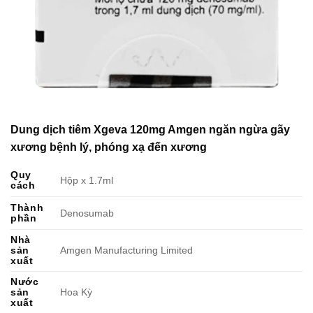
Dung dịch tiêm Xgeva 120mg Amgen ngăn ngừa gãy
xương bệnh lý, phóng xạ đến xương
Quy
Hộp x 1.7ml
cách
Thành
Denosumab
phần
Nhà
sản
Amgen Manufacturing Limited
xuất
Nước
sản
Hoa Kỳ
xuất