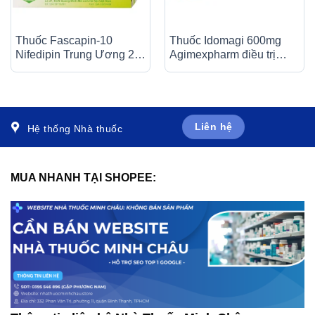
Thuốc Fascapin-10
Thuốc Idomagi 600mg
Nifedipin Trung Ương 2
Agimexpharm điều trị
dự phòng đau thắt ngực,
nhiễm trùng do
cao huyết áp (10 vỉ x 10
Enterococcus faecum (3
viên)
vỉ x 10 viên)
Liên hệ
Hệ thống Nhà thuốc
MUA NHANH TẠI SHOPEE: