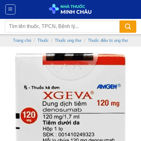
Chuyển
đến
nội
Tìm
dung
kiếm:
Trang chủ
/
Thuốc
/
Thuốc ung thư
/
Thuốc điều trị ung thư