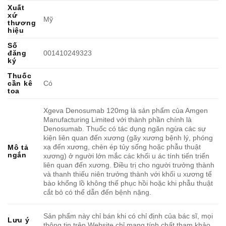
Xuất
xứ
Mỹ
thương
hiệu
Số
đăng
001410249323
ký
Thuốc
cần kê
Có
toa
Xgeva Denosumab 120mg là sản phẩm của Amgen
Manufacturing Limited với thành phần chính là
Denosumab. Thuốc có tác dụng ngăn ngừa các sự
kiện liên quan đến xương (gãy xương bệnh lý, phóng
xạ đến xương, chèn ép tủy sống hoặc phẫu thuật
Mô tả
ngắn
xương) ở người lớn mắc các khối u ác tính tiến triển
liên quan đến xương. Điều trị cho người trưởng thành
và thanh thiếu niên trưởng thành với khối u xương tế
bào khổng lồ không thể phục hồi hoặc khi phẫu thuật
cắt bỏ có thể dẫn đến bệnh nặng.
Sản phẩm này chỉ bán khi có chỉ định của bác sĩ, mọi
Lưu ý
thông tin trên Website chỉ mang tính chất tham khảo.